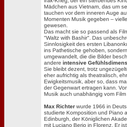
Irak-Krieg, der ein sterbendes Kin
Mädchen aus Vietnam, das um sei
tauchen vor dem inneren Auge auf
Momenten Musik gegeben – vielle
gewesen.
Das macht sie so passend als Fi
"Waltz with Bashir". Das unbeschr
Sinnlosigkeit des ersten Libanonk
ins Pathetische gehoben, sondern
umgewandelt, die die Bilder besc
andere
intensive Gefühlsdimens
Sie bleibt dezent, trotz ungezügel
eher aufrichtig als theatralisch, ehr
Ewigkeitsmusik, aber so, dass ma
der Gegenwart ertragen kann. Vor
Musik auch unabhängig vom Film
Max Richter
wurde 1966 in Deuts
studierte Komposition und Piano a
Edinburgh, der Königlichen Akad
mit Luciano Berio in Florenz. Er i