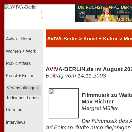
.
P
R
.
AVIVA-Berlin > Kunst + Kultur > Mu
Aviva - Home
Women + Work
Public Affairs
A
V
I
V
A-BERLIN.de im August 20
Beitrag vom 14.11.2008
Kunst + Kultur
Veranstaltungen
Filmmusik zu Walt
Jüdisches Leben
Max Richter
Margret Müller
Literatur
Die Filmmusik des 
Interviews
Ari Folman dürfte auch diejenigen