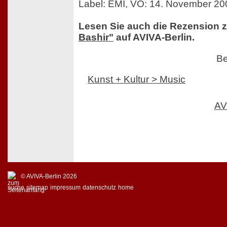
Label: EMI, VÖ: 14. November 20
Lesen Sie auch die Rezension 
Bashir"
auf AVIVA-Berlin.
Be
Kunst + Kultur > Music
AV
© AVIVA-Berlin 2026
suche
sitemap
impressum
datenschutz
home