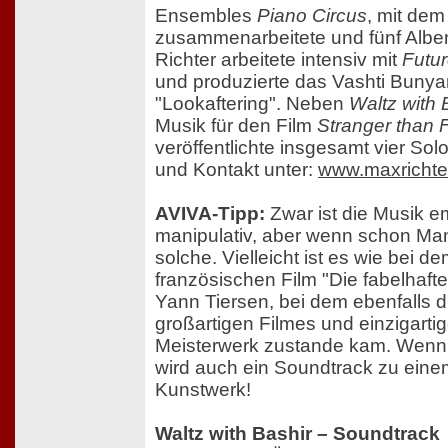
Ensembles
Piano Circus
, mit dem
zusammenarbeitete und fünf Alben 
Richter arbeitete intensiv mit
Futu
und produzierte das Vashti Buny
"Lookaftering". Neben
Waltz with 
Musik für den Film
Stranger than F
veröffentlichte insgesamt vier Sol
und Kontakt unter:
www.maxrichte
AVIVA-Tipp:
Zwar ist die Musik e
manipulativ, aber wenn schon Mani
solche. Vielleicht ist es wie bei
französischen Film "Die fabelhaft
Yann Tiersen, bei dem ebenfalls 
großartigen Filmes und einzigarti
Meisterwerk zustande kam. Wenn 
wird auch ein Soundtrack zu ein
Kunstwerk!
Waltz with Bashir – Soundtrack