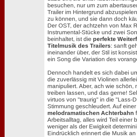
besuchen, nur um zum abertause
Trailer im Hintergrund abzuspiele
zu können, und sie dann doch käu
Der OST, der achtzehn von Max R
Instrumental-Stücke und zwei Son
beinhaltet, ist die
perfekte Weiter
Titelmusik des Trailers
: sanft g
ineinander über, der Stil ist konsi
ein Song die Variation des vora
Dennoch handelt es sich dabei um
die zuverlässig mit Violinen aller
manipuliert. Aber, ach wie schön,
treiben lassen, und das gerne! Se
virtuos von "traurig" in die "Lass
Stimmung geschleudert. Auf eine
melodramatischen Achterbahn
f
Arbeitsalltag, alles wird Teil einer 
weniger als der Ewigkeit determin
Eindrücklich erinnert die Musik an 