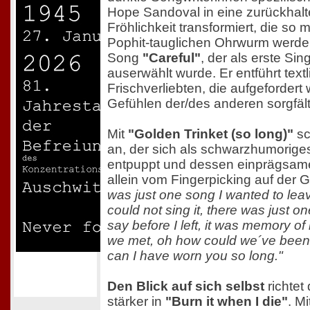
Hope Sandoval in eine zurückhal
Fröhlichkeit transformiert, die s
Pophit-tauglichen Ohrwurm werden
Song
"Careful"
, der als erste Si
auserwählt wurde. Er entführt textl
Frischverliebten, die aufgefordert
Gefühlen der/des anderen sorgfä
Mit
"Golden Trinket (so long)"
sc
an, der sich als schwarzhumorige
entpuppt und dessen einprägsam
allein vom Fingerpicking auf der G
was just one song I wanted to leav
could not sing it, there was just on
say before I left, it was memory o
we met, oh how could we´ve been
can I have worn you so long."
Den Blick auf sich selbst
richtet
stärker in
"Burn it when I die"
. M