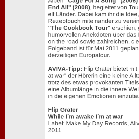
Alben
"Cage For A Song" (2006)
End All" (2008)
, begleitet von To
elf Länder. Dabei kam ihr die Idee
Rezeptbuch miteinander zu verei
"The Cookbook Tour"
erschien, g
humorvollen Anekdoten über das
on the road sowie zahlreichen, cl
Folgeband ist für Mai 2011 geplan
derzeitigen Europatour.
AVIVA-Tipp:
Flip Grater bietet mi
at war" der Hörerin eine kleine Allt
trotz des etwas provokanten Titels 
eine Albumlänge in die innere We
in die eigenen Emotionen einzuta
Flip Grater
While I´m awake I´m at war
Label: Make My Day Records, Ali
2011