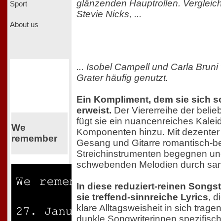
glänzenden Hauptrollen. Vergleich
Sport
Stevie Nicks, ...
About us
... Isobel Campell und Carla Bruni
Grater häufig genutzt.
Ein Kompliment, dem sie sich sc
erweist.
Der Viererreihe der belie
fügt sie ein nuancenreiches Kale
We
Komponenten hinzu. Mit dezenter 
remember
Gesang und Gitarre romantisch-b
Streichinstrumenten begegnen und
schwebenden Melodien durch san
In diese reduziert-reinen Songs
sie treffend-sinnreiche Lyrics
, d
klare Alltagsweisheit in sich trage
dunkle Songwriterinnen spezifisc