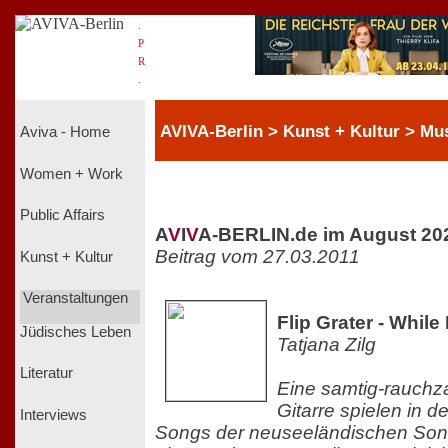
.
P
R
.
AVIVA-Berlin > Kunst + Kultur > Mu
Aviva - Home
Women + Work
Public Affairs
A
V
I
V
A-BERLIN.de im August 20
Beitrag vom 27.03.2011
Kunst + Kultur
Veranstaltungen
Flip Grater - While
Jüdisches Leben
Tatjana Zilg
Literatur
Eine samtig-rauchz
Gitarre spielen in 
Interviews
Songs der neuseeländischen Song