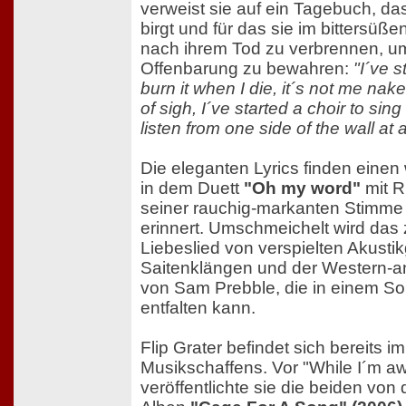
verweist sie auf ein Tagebuch, das 
birgt und für das sie im bittersüßen
nach ihrem Tod zu verbrennen, um
Offenbarung zu bewahren:
"I´ve s
burn it when I die, it´s not me nake
of sigh, I´ve started a choir to sin
listen from one side of the wall at a
Die eleganten Lyrics finden eine
in dem Duett
"Oh my word"
mit Ri
seiner rauchig-markanten Stimme
erinnert. Umschmeichelt wird das
Liebeslied von verspielten Akustik
Saitenklängen und der Western-a
von Sam Prebble, die in einem Soli
entfalten kann.
Flip Grater befindet sich bereits i
Musikschaffens. Vor "While I´m aw
veröffentlichte sie die beiden von d