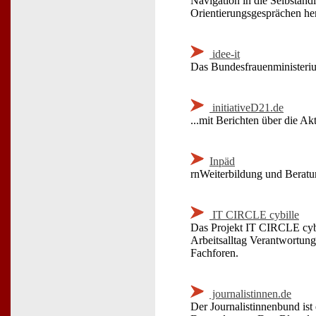
Navigation in die Selbständ
Orientierungsgesprächen her
idee-it
Das Bundesfrauenministeriu
initiativeD21.de
...mit Berichten über die Ak
Inpäd
rnWeiterbildung und Beratu
IT CIRCLE cybille
Das Projekt IT CIRCLE cybil
Arbeitsalltag Verantwortun
Fachforen.
journalistinnen.de
Der Journalistinnenbund ist