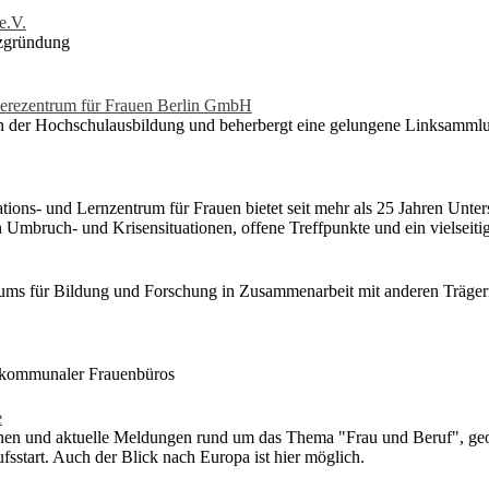
e.V.
nzgründung
ierezentrum für Frauen Berlin GmbH
in der Hochschulausbildung und beherbergt eine gelungene Linksammlu
ns- und Lernzentrum für Frauen bietet seit mehr als 25 Jahren Unters
 Umbruch- und Krisensituationen, offene Treffpunkte und ein vielseiti
ums für Bildung und Forschung in Zusammenarbeit mit anderen Träge
 kommunaler Frauenbüros
e
ionen und aktuelle Meldungen rund um das Thema "Frau und Beruf", geo
sstart. Auch der Blick nach Europa ist hier möglich.