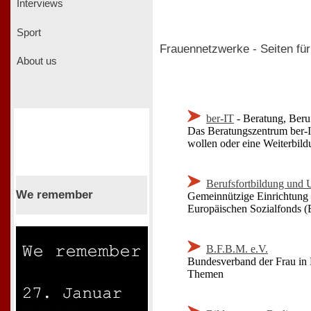
Interviews
Sport
Frauennetzwerke - Seiten für 
About us
ber-IT
- Beratung, Beruf
Das Beratungszentrum ber-I
wollen oder eine Weiterbil
Berufsfortbildung und 
We remember
Gemeinnützige Einrichtung m
Europäischen Sozialfonds (
B.F.B.M. e.V.
Bundesverband der Frau in 
Themen