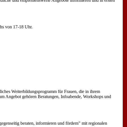
undliche und empfehlenswerte Angebote informieren und in ersten
chs von 17-18 Uhr.
fliches Weiterbildungsprogramm für Frauen, die in ihrem
. Zum Angebot gehören Beratungen, Infoabende, Workshops und
egenseitig beraten, informieren und fördern" mit regionalen