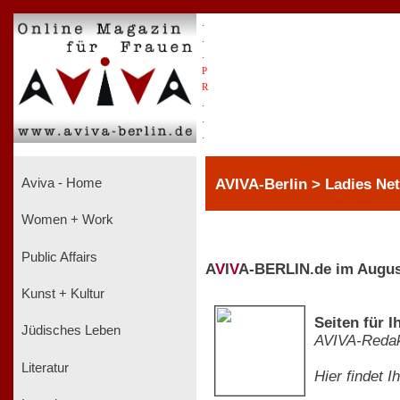
.
.
.
P
R
.
.
.
AVIVA-Berlin > Ladies Net
Aviva - Home
Women + Work
Public Affairs
A
V
I
V
A-BERLIN.de im Augus
Kunst + Kultur
Seiten für I
Jüdisches Leben
AVIVA-Redak
Literatur
Hier findet 