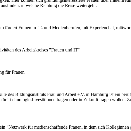
igkeit. Hier können sich gründungsinteressierte Frauen über frauenfre
ausfinden, in welche Richtung die Reise weitergeht.
m fördert Frauen in IT- und Medienberufen, mit Expertenchat, mittwo
tivitäten des Arbeitskreises "Frauen und IT"
ng für Frauen
le des Bildungsinstituts Frau und Arbeit e.V. in Hamburg ist ein beru
g für Technologie-Investitionen tragen oder in Zukunft tragen wollen
 ein "Netzwerk für medienschaffende Frauen, in dem sich Kolleginnen g