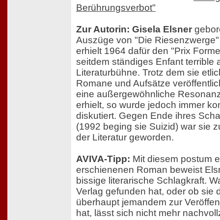
Berührungsverbot"
Zur Autorin: Gisela Elsner
gebore
Auszüge von "Die Riesenzwerge" 
erhielt 1964 dafür den "Prix Form
seitdem ständiges Enfant terrible
Literaturbühne. Trotz dem sie etl
Romane und Aufsätze veröffentlich
eine außergewöhnliche Resonanz i
erhielt, so wurde jedoch immer ko
diskutiert. Gegen Ende ihres Sch
(1992 beging sie Suizid) war sie 
der Literatur geworden.
AVIVA-Tipp:
Mit diesem postum e
erschienenen Roman beweist Elsn
bissige literarische Schlagkraft. 
Verlag gefunden hat, oder ob sie 
überhaupt jemandem zur Veröffen
hat, lässt sich nicht mehr nachvol