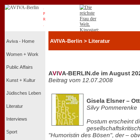
.
P
R
.
AVIVA-Berlin > Literatur
Aviva - Home
Women + Work
Public Affairs
A
V
I
V
A-BERLIN.de im August 20
Beitrag vom 12.07.2008
Kunst + Kultur
Jüdisches Leben
Gisela Elsner – Ot
Literatur
Silvy Pommerenke
Interviews
Postum erscheint d
gesellschaftskritis
Sport
"Humoristin des Bösen", der – ob