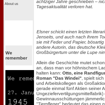
achtziger Jahre geschrieben – nic
About us
Tagesaktualität verloren hat.
Elsner schickt einen letzten lite
Jenseits, und auch nach ihrem To
sie mit Feder und Papier, bösarti
andere Autorin, das deutsche Klei
Großbürgertum unter die Lupe ni
We
remember
Allein die Geschichte mutet sch
an, dass man vor höhnischem La
halten kann:
Otto, eine Randfigu
Roman "Das Windei"
, spielt si
und Arbeitskollegen als Großaktion
gerade einmal fünf Aktien seiner A
Ungeziefervertilgungsmittelfabrik
Gewinnausschüttungen jämmerlich
"Tierpfleger" bedeutet das einen 