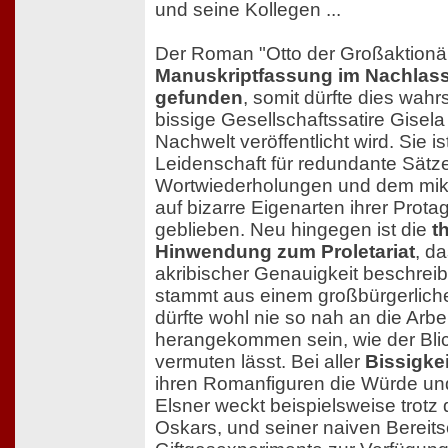
und seine Kollegen ...
Der Roman "Otto der Großaktionä
Manuskriptfassung im Nachlass
gefunden
, somit dürfte dies wahrs
bissige Gesellschaftssatire Gisela
Nachwelt veröffentlicht wird. Sie is
Leidenschaft für redundante Sätze
Wortwiederholungen und dem mik
auf bizarre Eigenarten ihrer Prota
geblieben. Neu hingegen ist die
t
Hinwendung zum Proletariat
, da
akribischer Genauigkeit beschreibt
stammt aus einem großbürgerlich
dürfte wohl nie so nah an die Arbe
herangekommen sein, wie der Bl
vermuten lässt. Bei aller
Bissigkei
ihren Romanfiguren die Würde und s
Elsner weckt beispielsweise trotz 
Oskars, und seiner naiven Bereitsc