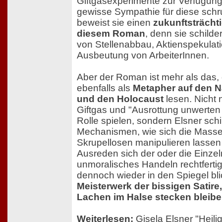
Giftgasexperimente zur Verfügung 
gewisse Sympathie für diese schru
beweist sie einen
zukunftsträchti
diesem Roman
, denn sie schilder
von Stellenabbau, Aktienspekulat
Ausbeutung von ArbeiterInnen.
Aber der Roman ist mehr als das, 
ebenfalls als
Metapher auf den N
und den Holocaust
lesen. Nicht 
Giftgas und "Ausrottung unwerten
Rolle spielen, sondern Elsner schi
Mechanismen, wie sich die Mass
Skrupellosen manipulieren lassen
Ausreden sich der oder die Einzel
unmoralisches Handeln rechtferti
dennoch wieder in den Spiegel bl
Meisterwerk der bissigen Satire,
Lachen im Halse stecken bleiben
Weiterlesen:
Gisela Elsner
"Heilig