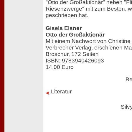
"Otto der Großaktionär" neben "Fl
Riesenzwerge" mit zum Besten, wa
geschrieben hat.
Gisela Elsner
Otto der Großaktionär
Mit einem Nachwort von Christine
Verbrecher Verlag, erschienen Ma
Broschur, 172 Seiten
ISBN: 9783940426093
14,00 Euro
Be
Literatur
Sil