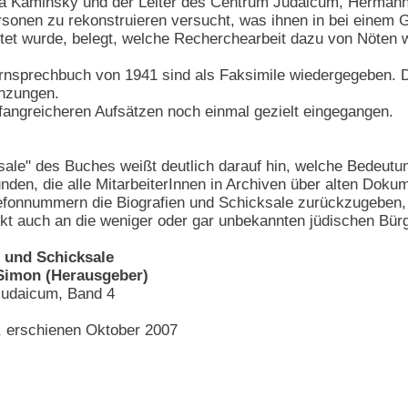
a Kaminsky und der Leiter des Centrum Judaicum, Hermann S
sonen zu rekonstruieren versucht, was ihnen in bei einem Gr
et wurde, belegt, welche Recherchearbeit dazu von Nöten 
rnsprechbuch von 1941 sind als Faksimile wiedergegeben. Da
änzungen.
fangreicheren Aufsätzen noch einmal gezielt eingegangen.
sale" des Buches weißt deutlich darauf hin, welche Bedeut
nden, die alle MitarbeiterInnen in Archiven über alten Dok
efonnummern die Biografien und Schicksale zurückzugeben, i
t auch an die weniger oder gar unbekannten jüdischen Bürge
 und Schicksale
Simon (Herausgeber)
Judaicum, Band 4
g, erschienen Oktober 2007