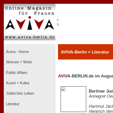
.
.
.
P
R
.
.
.
AVIVA-Berlin > Literatur
Aviva - Home
Women + Work
Public Affairs
A
V
I
V
A-BERLIN.de im Augus
Kunst + Kultur
Berliner Ju
Jüdisches Leben
Annegret O
Literatur
Hartmut Jäck
Hentrich Ve