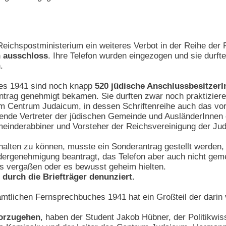
Reichspostministerium ein weiteres Verbot in der Reihe der 
 ausschloss
. Ihre Telefon wurden eingezogen und sie durft
.
es 1941 sind noch knapp
520 jüdische Anschlussbesitzer
ntrag genehmigt bekamen. Sie durften zwar noch praktiziere
 Centrum Judaicum, in dessen Schriftenreihe auch das vorl
tende Vertreter der jüdischen Gemeinde und AusländerInnen
einderabbiner und Vorsteher der Reichsvereinigung der Ju
alten zu können, musste ein Sonderantrag gestellt werden, 
ergenehmigung beantragt, das Telefon aber auch nicht geme
es vergaßen oder es bewusst geheim hielten.
durch die Briefträger denunziert.
mtlichen Fernsprechbuches 1941 hat ein Großteil der darin 
orzugehen
, haben der Student Jakob Hübner, der Politikwis