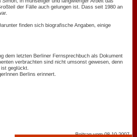
imon, in mühseliger und langwieriger Arbeit das
oßteil der Fälle auch gelungen ist. Dass seit 1980 an
war.
runter finden sich biografische Angaben, einige
ung dem letzten Berliner Fernsprechbuch als Dokument
umenten verbrachten sind nicht umsonst gewesen, denn
st geglückt.
rInnen Berlins erinnert.
Beitrag vom 08.10.2007