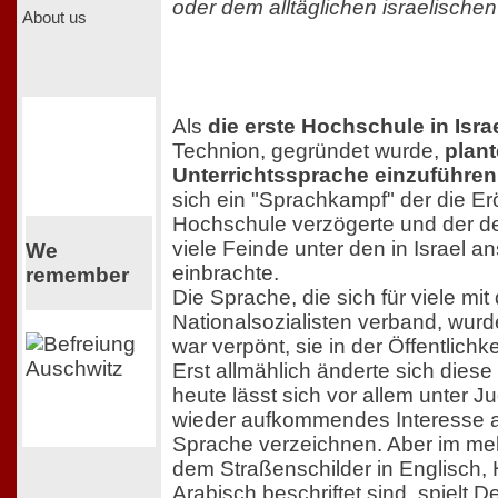
oder dem alltäglichen israelischen
About us
Als
die erste Hochschule in Isra
Technion, gegründet wurde,
plan
Unterrichtssprache einzuführen
sich ein "Sprachkampf" der die Er
Hochschule verzögerte und der 
viele Feinde unter den in Israel 
We
einbrachte.
remember
Die Sprache, die sich für viele mi
Nationalsozialisten verband, wur
war verpönt, sie in der Öffentlich
Erst allmählich änderte sich diese
heute lässt sich vor allem unter J
wieder aufkommendes Interesse 
Sprache verzeichnen. Aber im melti
dem Straßenschilder in Englisch,
Arabisch beschriftet sind, spielt 