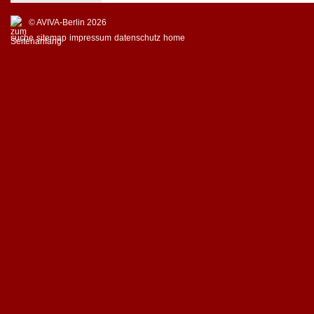
© AVIVA-Berlin 2026
suche
sitemap
impressum
datenschutz
home