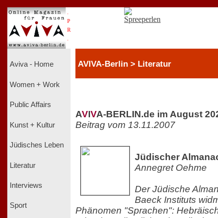
.
P
R
.
AVIVA-Berlin > Literatur
Aviva - Home
Women + Work
Public Affairs
A
V
I
V
A-BERLIN.de im August 20
Beitrag vom 13.11.2007
Kunst + Kultur
Jüdisches Leben
Jüdischer Almana
Literatur
Annegret Oehme
Interviews
Der Jüdische Alma
Baeck Instituts wid
Sport
Phänomen "Sprachen": Hebräisch,