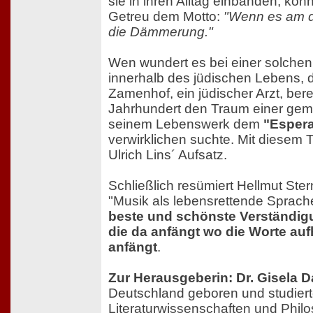
sie in ihren Alltag einbänden, kö
Getreu dem Motto:
"Wenn es am d
die Dämmerung."
Wen wundert es bei einer solchen 
innerhalb des jüdischen Lebens,
Zamenhof, ein jüdischer Arzt, bere
Jahrhundert den Traum einer ge
seinem Lebenswerk dem
"Esper
verwirklichen suchte. Mit diesem 
Ulrich Lins´ Aufsatz.
Schließlich resümiert Hellmut Ste
"Musik als lebensrettende Sprach
beste und schönste Verständigu
die da anfängt wo die Worte au
anfängt
.
Zur Herausgeberin: Dr. Gisela 
Deutschland geboren und studiert
Literaturwissenschaften und Philo