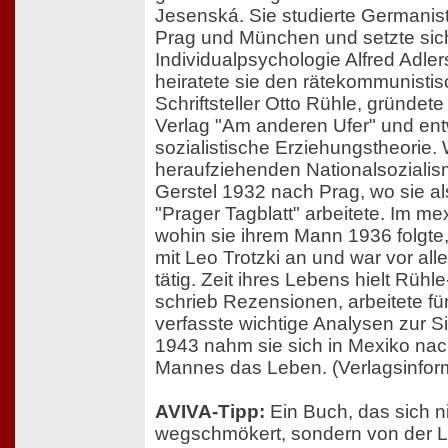
Jesenská. Sie studierte Germanist
Prag und München und setzte sich
Individualpsychologie Alfred Adle
heiratete sie den rätekommunistis
Schriftsteller Otto Rühle, gründet
Verlag "Am anderen Ufer" und ent
sozialistische Erziehungstheorie
heraufziehenden Nationalsozialis
Gerstel 1932 nach Prag, wo sie a
"Prager Tagblatt" arbeitete. Im me
wohin sie ihrem Mann 1936 folgte,
mit Leo Trotzki an und war vor all
tätig. Zeit ihres Lebens hielt Rühl
schrieb Rezensionen, arbeitete f
verfasste wichtige Analysen zur Si
1943 nahm sie sich in Mexiko nac
Mannes das Leben. (Verlagsinfor
AVIVA-Tipp:
Ein Buch, das sich n
wegschmökert, sondern von der L