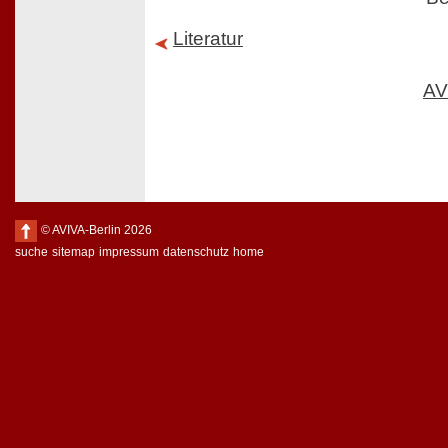
Literatur
AV
© AVIVA-Berlin 2026
suche
sitemap
impressum
datenschutz
home