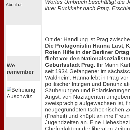
Wortes Umbruch beschäftigt die J
About us
ihrer Rückkehr nach Prag. Erschi
Ort der Handlung ist Prag zwisch
Die Protagonistin Hanna Last, K
Roten Hilfe in der Berliner Orts
flieht vor den Nationalsozialiste
Geburtsstadt Prag.
Ihr Mann Karl, 
We
seit 1934 Gefangener im sächsis
remember
Waldheim. Hanna lebt in Prag vor
politischer Intrigen und Denunzia
Säuberungen und Polarisierungen 
Angst, von Naziagenten umgeben 
zweisprachig aufgewachsen ist, fin
neugegründeten tschechischen Ze
(Freiheit) und knüpft an ihre Fre
Jugendzeiten an. Eine Liebesbe
Chefredakteur der liberalen Zeitung