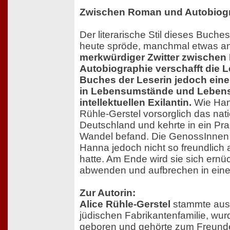
Zwischen Roman und Autobiog
Der literarische Stil dieses Buche
heute spröde, manchmal etwas ant
merkwürdiger Zwitter zwische
Autobiographie verschafft die L
Buches der Leserin jedoch eine
in Lebensumstände und Lebens
intellektuellen Exilantin.
Wie Hann
Rühle-Gerstel vorsorglich das nati
Deutschland und kehrte in ein Pra
Wandel befand. Die GenossInnen
Hanna jedoch nicht so freundlich au
hatte. Am Ende wird sie sich ernüc
abwenden und aufbrechen in eine 
Zur Autorin:
Alice Rühle-Gerstel
stammte aus 
jüdischen Fabrikantenfamilie, wur
geboren und gehörte zum Freunde