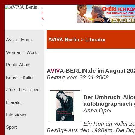
.
P
R
.
AVIVA-Berlin > Literatur
Aviva - Home
Women + Work
Public Affairs
A
V
I
V
A-BERLIN.de im August 20
Beitrag vom 22.01.2008
Kunst + Kultur
Jüdisches Leben
Der Umbruch. Alic
Literatur
autobiographisch
Anna Opel
Interviews
Ein Roman voller ze
Sport
Bezüge aus den 1930ern. Die Do