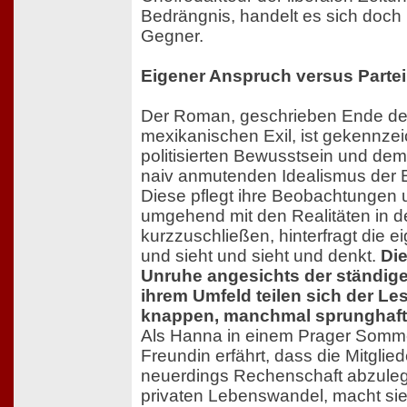
Bedrängnis, handelt es sich doch 
Gegner.
Eigener Anspruch versus Parteil
Der Roman, geschrieben Ende de
mexikanischen Exil, ist gekennze
politisierten Bewusstsein und de
naiv anmutenden Idealismus der 
Diese pflegt ihre Beobachtungen
umgehend mit den Realitäten in de
kurzzuschließen, hinterfragt die e
und sieht und sieht und denkt.
Di
Unruhe angesichts der ständig
ihrem Umfeld teilen sich der Le
knappen, manchmal sprunghaften
Als Hanna in einem Prager Somm
Freundin erfährt, dass die Mitglie
neuerdings Rechenschaft abzuleg
privaten Lebenswandel, macht si