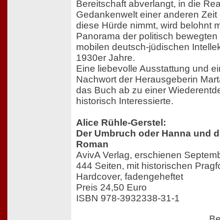
Bereitschaft abverlangt, in die Rea
Gedankenwelt einer anderen Zeit
diese Hürde nimmt, wird belohnt m
Panorama der politisch bewegten
mobilen deutsch-jüdischen Intelle
1930er Jahre.
Eine liebevolle Ausstattung und ei
Nachwort der Herausgeberin Mar
das Buch ab zu einer Wiederentde
historisch Interessierte.
Alice Rühle-Gerstel:
Der Umbruch oder Hanna und die
Roman
AvivA Verlag, erschienen Septem
444 Seiten, mit historischen Pragf
Hardcover, fadengeheftet
Preis 24,50 Euro
ISBN 978-3932338-31-1
Be