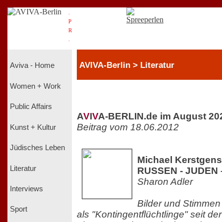
.
P
R
.
AVIVA-Berlin > Literatur
Aviva - Home
Women + Work
Public Affairs
A
V
I
V
A-BERLIN.de im August 20
Beitrag vom 18.06.2012
Kunst + Kultur
Jüdisches Leben
Michael Kerstgen
Literatur
RUSSEN - JUDEN
Sharon Adler
Interviews
Bilder und Stimmen
Sport
als "Kontingentflüchtlinge" seit d