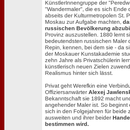
KünstlerInnengruppe der "Peredwe
"Wandermaler", die es sich Ende 
abseits der Kulturmetropolen St. 
Moskau zur Aufgabe machten,
da
russischen Bevölkerung abzubi
Provinz auszustellen. 1880 lernt s
bedeutendsten russischen Maler d
Repin, kennen, bei dem sie - da si
der Moskauer Kunstakademie studi
zehn Jahre als Privatschülerin lern
künstlerisch neuen Zielen zuwen
Realismus hinter sich lässt.
Privat geht Werefkin eine Verbin
Offiziersanwärter
Alexej Jawlens
Bekanntschaft sie 1892 macht und
angehender Maler ist. So beginnt 
sich in den Folgejahren für beide 
ausweiten und ihrer beider
Hande
bestimmen wird.