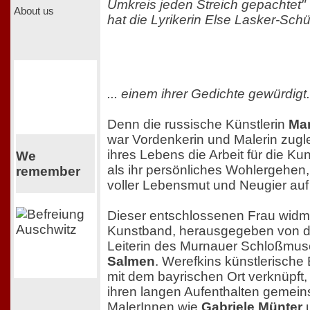
Umkreis jeden Streich gepachtet" 
About us
hat die Lyrikerin Else Lasker-Schül
... einem ihrer Gedichte gewürdigt.
Denn die russische Künstlerin
Mar
war Vordenkerin und Malerin zugleic
ihres Lebens die Arbeit für die Ku
We
als ihr persönliches Wohlergehen,
remember
voller Lebensmut und Neugier auf 
Dieser entschlossenen Frau widme
Kunstband, herausgegeben von d
Leiterin des Murnauer Schloßm
Salmen
. Werefkins künstlerische 
mit dem bayrischen Ort verknüpft,
ihren langen Aufenthalten gemein
MalerInnen wie
Gabriele Münter
u