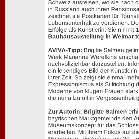
Schweiz ausreisen, wo sie nach d
in Russland auch ihren Pensions
zeichnet sie Postkarten für Touris
Lebensunterhalt zu verdienen. Do
Erfolge als Künstlerin: Sie nimmt
1
Bauhausaustellung in Weimar te
AVIVA-Tipp:
Brigitte Salmen geli
Werk Marianne Werefkins anscha
nachvollziehbar darzustellen. Info
ein lebendiges Bild der Künstler
ihrer Zeit. So zeigt sie einmal me
Expressionismus als Stilrichtung 
Moderne von klugen Frauen stark 
die nur allzu oft in Vergessenheit 
Zur Autorin: Brigitte Salmen
erhi
bayrischen Marktgemeinde den Auf
Museumskonzept für das Schlos
erarbeiten. Mit ihrem Fokus auf di
MalerInnen, die Anfang des 20. J