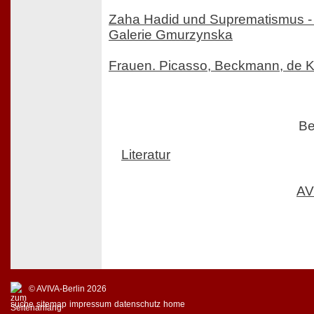
Zaha Hadid und Suprematismus 
Galerie Gmurzynska
Frauen. Picasso, Beckmann, de 
Be
Literatur
AV
© AVIVA-Berlin 2026
suche
sitemap
impressum
datenschutz
home