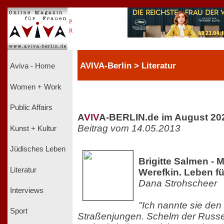
.
P
R
.
AVIVA-Berlin > Literatur
Aviva - Home
Women + Work
Public Affairs
A
V
I
V
A-BERLIN.de im August 20
Beitrag vom 14.05.2013
Kunst + Kultur
Jüdisches Leben
Brigitte Salmen - 
Literatur
Werefkin. Leben fü
Dana Strohscheer
Interviews
"Ich nannte sie den
Sport
Straßenjungen. Schelm der Russe