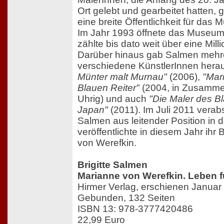
Ort gelebt und gearbeitet hatten,
eine breite Öffentlichkeit für das
Im Jahr 1993 öffnete das Museum
zählte bis dato weit über eine Mil
Darüber hinaus gab Salmen mehr
verschiedene KünstlerInnen hera
Münter malt Murnau"
(2006),
"Mar
Blauen Reiter"
(2004, in Zusamme
Uhrig) und auch
"Die Maler des B
Japan"
(2011). Im Juli 2011 verab
Salmen aus leitender Position in
veröffentlichte in diesem Jahr ih
von Werefkin.
Brigitte Salmen
Marianne von Werefkin. Leben f
Hirmer Verlag, erschienen Januar
Gebunden, 132 Seiten
ISBN 13: 978-3777420486
22,99 Euro