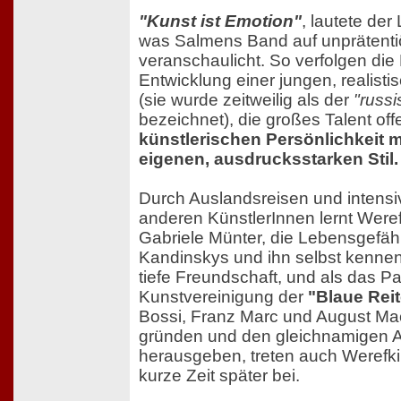
"Kunst ist Emotion"
, lautete der
was Salmens Band auf unprätent
veranschaulicht. So verfolgen die
Entwicklung einer jungen, realist
(sie wurde zeitweilig als der
"russ
bezeichnet), die großes Talent offe
künstlerischen Persönlichkeit 
eigenen, ausdrucksstarken Stil.
Durch Auslandsreisen und intensi
anderen KünstlerInnen lernt Were
Gabriele Münter, die Lebensgefähr
Kandinskys und ihn selbst kennen.
tiefe Freundschaft, und als das P
Kunstvereinigung der
"Blaue Reit
Bossi, Franz Marc und August M
gründen und den gleichnamigen 
herausgeben, treten auch Werefk
kurze Zeit später bei.