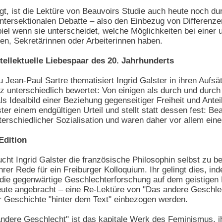
igt, ist die Lektüre von Beauvoirs Studie auch heute noch du
intersektionalen Debatte – also den Einbezug von Differenz
el wenn sie unterscheidet, welche Möglichkeiten bei einer 
en, Sekretärinnen oder Arbeiterinnen haben.
tellektuelle Liebespaar des 20. Jahrhunderts
Jean-Paul Sartre thematisiert Ingrid Galster in ihren Aufsä
nz unterschiedlich bewertet: Von einigen als durch und durch 
ls Idealbild einer Beziehung gegenseitiger Freiheit und Ante
ter einem endgültigen Urteil und stellt statt dessen fest: B
rschiedlicher Sozialisation und waren daher vor allem ein
Edition
cht Ingrid Galster die französische Philosophin selbst zu be
ihrer Rede für ein Freiburger Kolloquium. Ihr gelingt dies, i
 die gegenwärtige Geschlechterforschung auf dem geistigen 
 heute angebracht – eine Re-Lektüre von "Das andere Geschl
r Geschichte "hinter dem Text" einbezogen werden.
ndere Geschlecht" ist das kapitale Werk des Feminismus, i