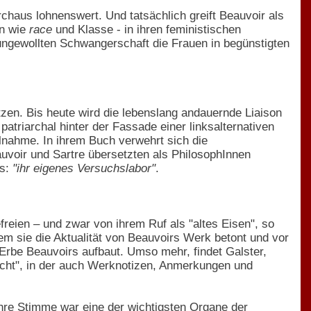
rchaus lohnenswert. Und tatsächlich greift Beauvoir als
en wie
race
und Klasse - in ihren feministischen
ungewollten Schwangerschaft die Frauen in begünstigten
tzen. Bis heute wird die lebenslang andauernde Liaison
patriarchal hinter der Fassade einer linksalternativen
ilnahme. In ihrem Buch verwehrt sich die
eauvoir und Sartre übersetzten als PhilosophInnen
es:
"ihr eigenes Versuchslabor"
.
freien – und zwar von ihrem Ruf als "altes Eisen", so
ndem sie die Aktualität von Beauvoirs Werk betont und vor
Erbe Beauvoirs aufbaut. Umso mehr, findet Galster,
echt", in der auch Werknotizen, Anmerkungen und
hre Stimme war eine der wichtigsten Organe der