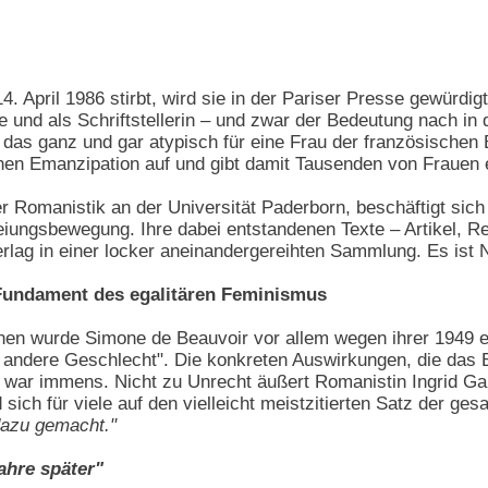
. April 1986 stirbt, wird sie in der Pariser Presse gewürdi
lle und als Schriftstellerin – und zwar der Bedeutung nach in
 das ganz und gar atypisch für eine Frau der französischen B
chen Emanzipation auf und gibt damit Tausenden von Frauen 
der Romanistik an der Universität Paderborn, beschäftigt sic
iungsbewegung. Ihre dabei entstandenen Texte – Artikel, Re
lag in einer locker aneinandergereihten Sammlung. Es ist 
Fundament des egalitären Feminismus
nen wurde Simone de Beauvoir vor allem wegen ihrer 1949 e
s andere Geschlecht". Die konkreten Auswirkungen, die das
e war immens. Nicht zu Unrecht äußert Romanistin Ingrid Gal
sich für viele auf den vielleicht meistzitierten Satz der ges
dazu gemacht."
ahre später"