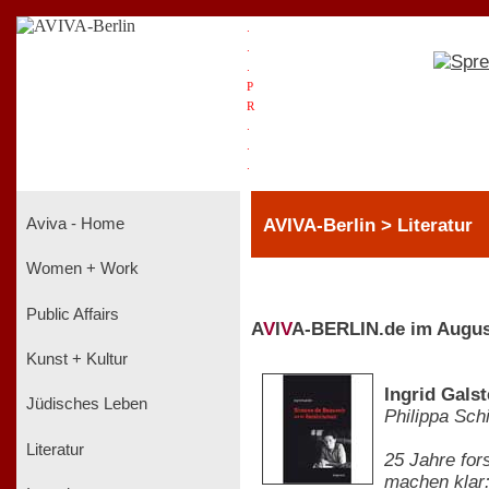
.
.
.
P
R
.
.
.
AVIVA-Berlin > Literatur
Aviva - Home
Women + Work
Public Affairs
A
V
I
V
A-BERLIN.de im Augus
Kunst + Kultur
Ingrid Gals
Jüdisches Leben
Philippa Sch
Literatur
25 Jahre for
machen klar: