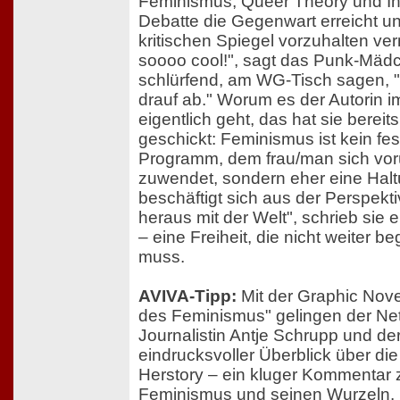
Feminismus, Queer Theory und Inte
Debatte die Gegenwart erreicht u
kritischen Spiegel vorzuhalten ve
soooo cool!", sagt das Punk-Mäd
schlürfend, am WG-Tisch sagen, "I
drauf ab." Worum es der Autorin 
eigentlich geht, das hat sie bereit
geschickt: Feminismus ist kein fes
Programm, dem frau/man sich vo
zuwendet, sondern eher eine Hal
beschäftigt sich aus der Perspekti
heraus mit der Welt", schrieb sie 
– eine Freiheit, die nicht weiter 
muss.
AVIVA-Tipp:
Mit der Graphic Nove
des Feminismus" gelingen der Net
Journalistin Antje Schrupp und der
eindrucksvoller Überblick über die
Herstory – ein kluger Kommentar
Feminismus und seinen Wurzeln.