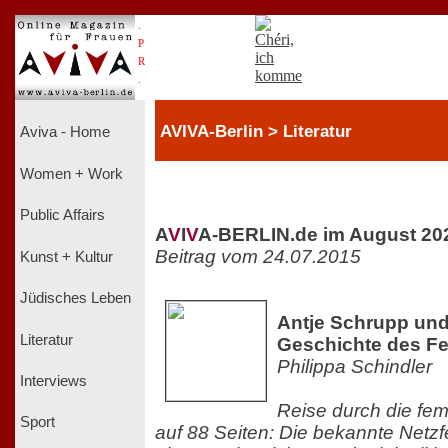
.
P
R
.
AVIVA-Berlin > Literatur
Aviva - Home
Women + Work
Public Affairs
A
V
I
V
A-BERLIN.de im August 20
Beitrag vom 24.07.2015
Kunst + Kultur
Jüdisches Leben
Antje Schrupp und 
Literatur
Geschichte des F
Philippa Schindler
Interviews
Reise durch die fem
Sport
auf 88 Seiten: Die bekannte Netzfe