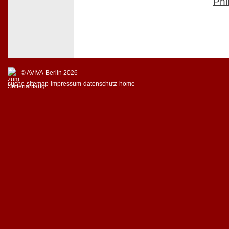
Phi
© AVIVA-Berlin 2026
suche
sitemap
impressum
datenschutz
home