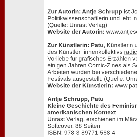
Zur Autorin: Antje Schrupp
ist J
Politikwissenschaftlerin und lebt i
(Quelle: Unrast Verlag)
Website der Autorin:
www.antjes
Zur Künstlerin: Patu
, Künstlerin
des Künstler_innenkollektivs
radic
Vorliebe für grafisches Erzählen ver
einigen Jahren Comic-Zines als Sel
Arbeiten wurden bei verschieden
Festivals ausgestellt. (Quelle: Unr
Website der Künstlerin:
www.pat
Antje Schrupp, Patu
Kleine Geschichte des Feminis
amerikanischen Kontext
Unrast Verlag, erschienen im Mär
Softcover, 88 Seiten
ISBN: 978-3-89771-568-4