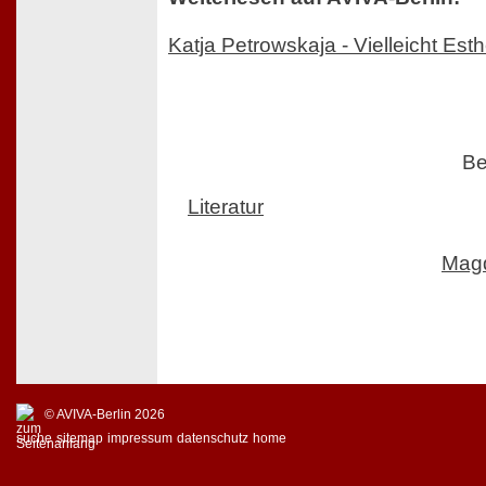
Katja Petrowskaja - Vielleicht Esth
Be
Literatur
Mag
© AVIVA-Berlin 2026
suche
sitemap
impressum
datenschutz
home