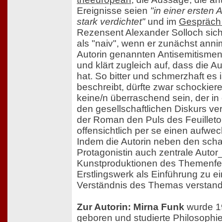
Ereignisse seien
"in einer ersten
stark verdichtet"
und im
Gespräch
Rezensent Alexander Solloch sich 
als "naiv", wenn er zunächst anni
Autorin genannten Antisemitismen
und klärt zugleich auf, dass die Aut
hat. So bitter und schmerzhaft es 
beschreibt, dürfte zwar schockiere
keine/n überraschend sein, der in
den gesellschaftlichen Diskurs verfo
der Roman den Puls des Feuilleto
offensichtlich per se einen aufwe
Indem die Autorin neben den scha
Protagonistin auch zentrale Auto
Kunstproduktionen des Themenfel
Erstlingswerk als Einführung zu ei
Verständnis des Themas verstan
Zur Autorin: Mirna Funk
wurde 19
geboren und studierte Philosophi