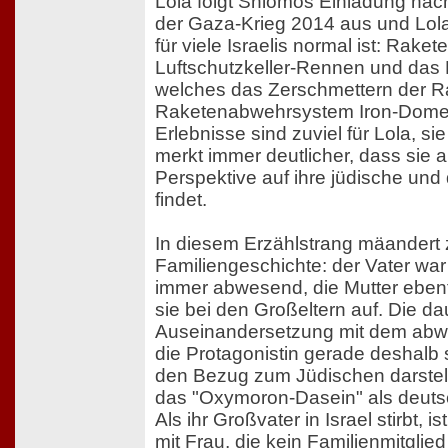
Lola folgt Shlomos Einladung nach 
der Gaza-Krieg 2014 aus und Lola
für viele Israelis normal ist: Raket
Luftschutzkeller-Rennen und da
welches das Zerschmettern der R
Raketenabwehrsystem Iron-Dome 
Erlebnisse sind zuviel für Lola, sie
merkt immer deutlicher, dass sie 
Perspektive auf ihre jüdische und 
findet.
In diesem Erzählstrang mäandert 
Familiengeschichte: der Vater war
immer abwesend, die Mutter ebenf
sie bei den Großeltern auf. Die d
Auseinandersetzung mit dem abwe
die Protagonistin gerade deshalb s
den Bezug zum Jüdischen darstell
das "Oxymoron-Dasein" als deuts
Als ihr Großvater in Israel stirbt, is
mit Frau, die kein Familienmitglie