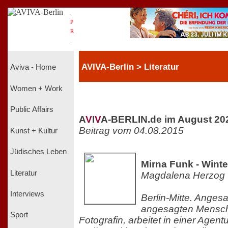
.
P
R
.
AVIVA-Berlin > Literatur
Aviva - Home
Women + Work
Public Affairs
A
V
I
V
A-BERLIN.de im August 20
Beitrag vom 04.08.2015
Kunst + Kultur
Jüdisches Leben
Mirna Funk - Wint
Literatur
Magdalena Herzog
Interviews
Berlin-Mitte. Anges
angesagten Mensche
Sport
Fotografin, arbeitet in einer Agent