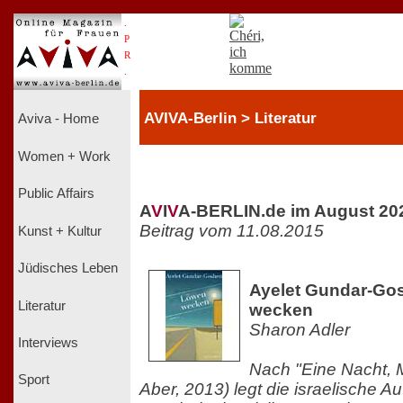
.
P
R
.
AVIVA-Berlin > Literatur
Aviva - Home
Women + Work
Public Affairs
A
V
I
V
A-BERLIN.de im August 20
Beitrag vom 11.08.2015
Kunst + Kultur
Jüdisches Leben
Ayelet Gundar-Go
Literatur
wecken
Sharon Adler
Interviews
Nach "Eine Nacht, 
Sport
Aber, 2013) legt die israelische Au