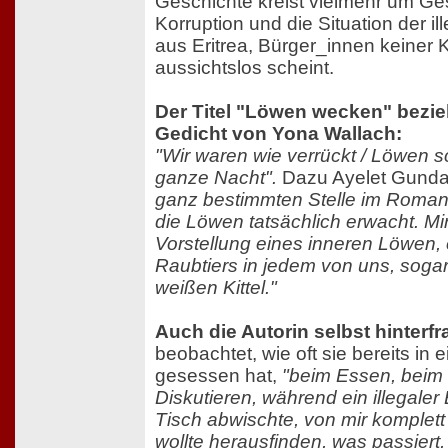
Geschichte kreist vielmehr um Gese
Korruption und die Situation der il
aus Eritrea, Bürger_innen keiner 
aussichtslos scheint.
Der Titel "Löwen wecken" bezieh
Gedicht von Yona Wallach:
"Wir waren wie verrückt / Löwen sc
ganze Nacht".
Dazu Ayelet Gund
ganz bestimmten Stelle im Roman,
die Löwen tatsächlich erwacht. Mir 
Vorstellung eines inneren Löwen, 
Raubtiers in jedem von uns, sogar
weißen Kittel."
Auch die Autorin selbst hinterfr
beobachtet, wie oft sie bereits in
gesessen hat,
"beim Essen, beim
Diskutieren, während ein illegale
Tisch abwischte, von mir komplett
wollte herausfinden, was passiert