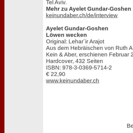
Tel Aviv.
Mehr zu Ayelet Gundar-Goshen i
keinundaber.ch/de/interview
Ayelet Gundar-Goshen
Löwen wecken
Original: Lehar´ir Arajot
Aus dem Hebräischen von Ruth 
Kein & Aber, erschienen Februar 
Hardcover, 432 Seiten
ISBN: 978-3-0369-5714-2
€ 22,90
www.keinundaber.ch
Be