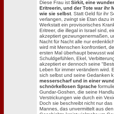
Diese Frau ist
Sirkit, eine wund
Eritreerin, und der Tote war ihr M
wie sie selbst
. Statt Geld für ihr
verlangen, zwingt sie Etan dazu i
Werkstatt ein provisorisches Kran
Eritreer, die illegal in Israel sind, 
akzeptiert gezwungenermaßen, u
Nacht für Nacht alle nur erdenklic
wird mit Menschen konfrontiert, d
ersten Mal überhaupt bewusst wa
Schuldgefühlen, Ekel, Verbitteru
akzeptiert er dennoch seine "Bestr
Leben für immer verändern wird. 
sich selbst und seine Gedanken kr
messerscharf und in einer wun
schnörkellosen Sprache
formuli
Gundar-Goshen, die seine Handl
Verstrickungen wie durch ein Vexie
Doch sie beschreibt nicht nur das
Mannes, das unvermittelt aus den