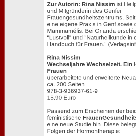
Zur Autorin: Rina Nissim
ist Heil
und Mitgründerin des Genfer
Frauengesundheitszentrums. Seit 
eine eigene Praxis in Genf sowie 
Mammamélis. Bei Orlanda ersch
"Lustvoll" und "Naturheilkunde in
Handbuch für Frauen." (Verlagsin
Rina Nissim
Wechseljahre Wechselzeit. Ein
Frauen
überarbeitete und erweiterte Neu
ca. 200 Seiten
978-3-936937-61-9
15,90 Euro
Passend zum Erscheinen der bei
feministische
FrauenGesundheits
eine neue Studie hin. Diese beleg
Folgen der Hormontherapie: