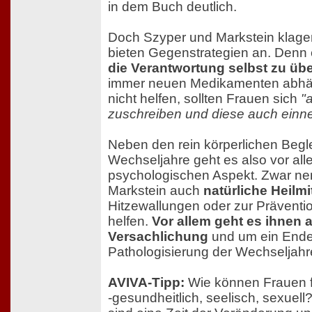
in dem Buch deutlich.
Doch Szyper und Markstein klagen
bieten Gegenstrategien an. Denn 
die Verantwortung selbst zu ü
immer neuen Medikamenten abhäng
nicht helfen, sollten Frauen sich
"
zuschreiben und diese auch einn
Neben den rein körperlichen Begl
Wechseljahre geht es also vor al
psychologischen Aspekt. Zwar n
Markstein auch
natürliche Heilmit
Hitzewallungen oder zur Prävent
helfen.
Vor allem geht es ihnen 
Versachlichung
und um ein Ende
Pathologisierung der Wechseljahr
AVIVA-Tipp:
Wie können Frauen fü
-gesundheitlich, seelisch, sexuel