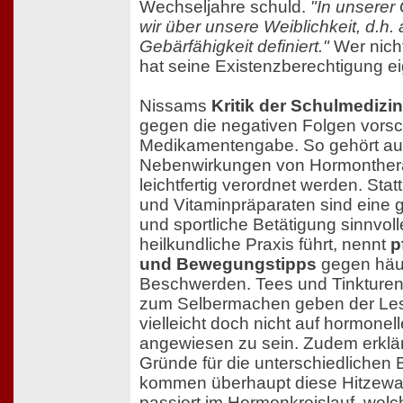
Wechseljahre schuld.
"In unserer
wir über unsere Weiblichkeit, d.h
Gebärfähigkeit definiert."
Wer nich
hat seine Existenzberechtigung eig
Nissams
Kritik der Schulmedizin
gegen die negativen Folgen vorsc
Medikamentengabe. So gehört au
Nebenwirkungen von Hormonthera
leichtfertig verordnet werden. St
und Vitaminpräparaten sind eine
und sportliche Betätigung sinnvolle
heilkundliche Praxis führt, nennt
p
und Bewegungstipps
gegen häuf
Beschwerden. Tees und Tinkturen
zum Selbermachen geben der Lese
vielleicht doch nicht auf hormone
angewiesen zu sein. Zudem erklä
Gründe für die unterschiedlichen
kommen überhaupt diese Hitzew
passiert im Hormonkreislauf, wel