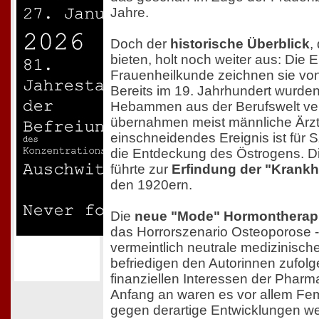
Jahre.
Doch der
historische Überblick
,
bieten, holt noch weiter aus: Die 
Frauenheilkunde zeichnen sie vo
Bereits im 19. Jahrhundert wurden
Hebammen aus der Berufswelt verd
übernahmen meist männliche Ärzte
einschneidendes Ereignis ist für 
die Entdeckung des Östrogens. D
führte zur
Erfindung der "Krankh
den 1920ern.
Die
neue "Mode" Hormontherapi
das Horrorszenario Osteoporose -
vermeintlich neutrale medizinisc
befriedigen den Autorinnen zufolg
finanziellen Interessen der Pharm
Anfang an waren es vor allem Femi
gegen derartige Entwicklungen we