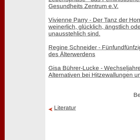
Gesundheits Zentrum e.V.
Vivienne Parry - Der Tanz der Ho
weinerlich, glücklich, ängstlich od
unausstehlich sind.
Regine Schneider - Fünfundfünfzig
des Älterwerdens
Gisa Bührer-Lucke - Wechseljah
Alternativen bei Hitzewallungen 
Be
Literatur