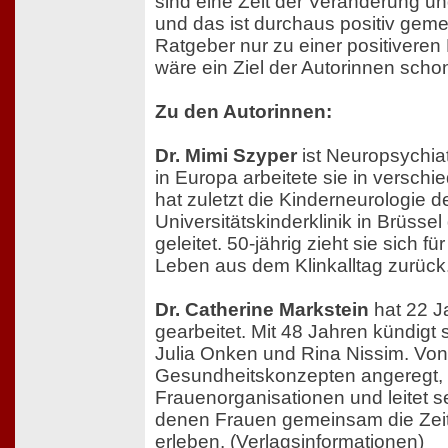
sind eine Zeit der Veränderung un
und das ist durchaus positiv geme
Ratgeber nur zu einer positiveren E
wäre ein Ziel der Autorinnen schon
Zu den Autorinnen:
Dr. Mimi Szyper
ist Neuropsychiat
in Europa arbeitete sie in versch
hat zuletzt die Kinderneurologie d
Universitätskinderklinik in Brüsse
geleitet. 50-jährig zieht sie sich f
Leben aus dem Klinkalltag zurück
Dr. Catherine Markstein
hat 22 Ja
gearbeitet. Mit 48 Jahren kündigt sie
Julia Onken und Rina Nissim. Von
Gesundheitskonzepten angeregt, g
Frauenorganisationen und leitet s
denen Frauen gemeinsam die Zeit
erleben. (Verlagsinformationen)