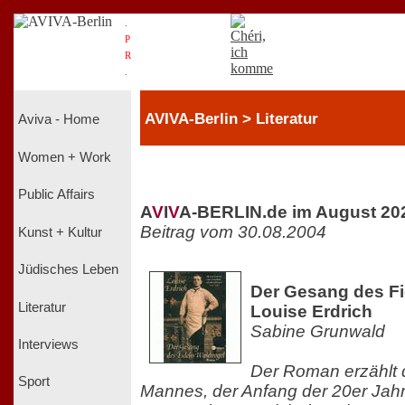
.
P
R
.
AVIVA-Berlin > Literatur
Aviva - Home
Women + Work
Public Affairs
A
V
I
V
A-BERLIN.de im August 20
Beitrag vom 30.08.2004
Kunst + Kultur
Jüdisches Leben
Der Gesang des Fi
Literatur
Louise Erdrich
Sabine Grunwald
Interviews
Der Roman erzählt 
Sport
Mannes, der Anfang der 20er Jahr