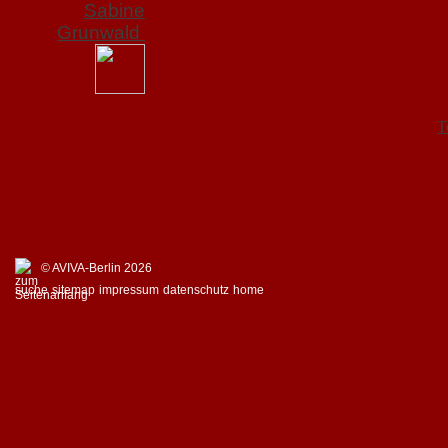
Sabine
Grunwald
T
© AVIVA-Berlin 2026
suche
sitemap
impressum
datenschutz
home