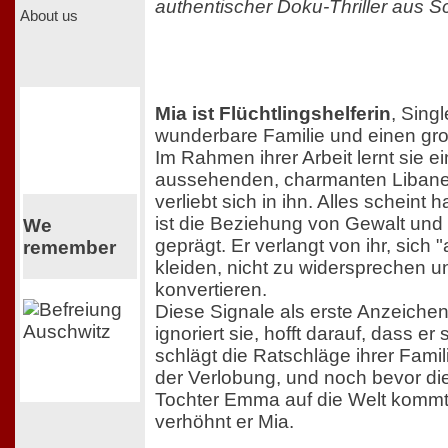
authentischer Doku-Thriller aus 
About us
Mia ist Flüchtlingshelferin
, Singl
wunderbare Familie und einen gr
Im Rahmen ihrer Arbeit lernt sie e
aussehenden, charmanten Liban
verliebt sich in ihn. Alles scheint
ist die Beziehung von Gewalt und
We
geprägt. Er verlangt von ihr, sich 
remember
kleiden, nicht zu widersprechen 
konvertieren.
Diese Signale als erste Anzeiche
ignoriert sie, hofft darauf, dass er
schlägt die Ratschläge ihrer Fami
der Verlobung, und noch bevor d
Tochter Emma auf die Welt kommt, s
verhöhnt er Mia.