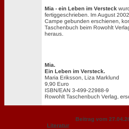
Mia - ein Leben im Versteck
wur
fertiggeschrieben. Im August 200
Campe gebunden erschienen, ko
Taschenbuch beim Rowohlt Verla
heraus.
Mia.
Ein Leben im Versteck.
Maria Eriksson, Liza Marklund
9,90 Euro
ISBN/EAN 3-499-22988-9
Rowohlt Taschenbuch Verlag, er
Beitrag vom 27.04.2
Literatur