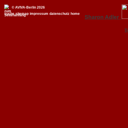
© AVIVA-Berlin 2026
suche
sitemap
impressum
datenschutz
home
Sharon Adler
T