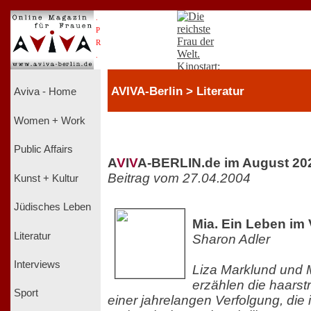
.
P
R
.
AVIVA-Berlin > Literatur
Aviva - Home
Women + Work
Public Affairs
A
V
I
V
A-BERLIN.de im August 20
Beitrag vom 27.04.2004
Kunst + Kultur
Jüdisches Leben
Mia. Ein Leben im 
Literatur
Sharon Adler
Interviews
Liza Marklund und 
erzählen die haars
Sport
einer jahrelangen Verfolgung, die 