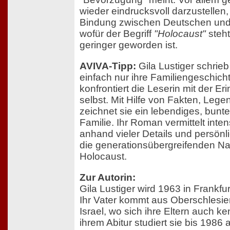
wieder eindrucksvoll darzustellen
Bindung zwischen Deutschen und
wofür der Begriff
"Holocaust"
steh
geringer geworden ist.
AVIVA-Tipp:
Gila Lustiger schrieb
einfach nur ihre Familiengeschich
konfrontiert die Leserin mit der Er
selbst. Mit Hilfe von Fakten, Leg
zeichnet sie ein lebendiges, buntes
Familie. Ihr Roman vermittelt inten
anhand vieler Details und persönl
die generationsübergreifenden N
Holocaust.
Zur Autorin:
Gila Lustiger wird 1963 in Frankf
Ihr Vater kommt aus Oberschlesien
Israel, wo sich ihre Eltern auch 
ihrem Abitur studiert sie bis 1986