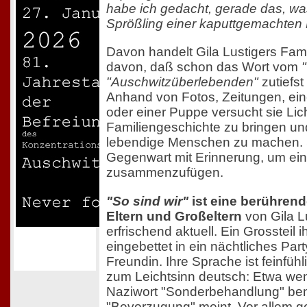
habe ich gedacht, gerade das, wa
Sprößling einer kaputtgemachten 
Davon handelt Gila Lustigers Fam
davon, daß schon das Wort vom
"Auschwitzüberlebenden"
zutiefst
Anhand von Fotos, Zeitungen, ei
oder einer Puppe versucht sie Lich
Familiengeschichte zu bringen u
lebendige Menschen zu machen. S
Gegenwart mit Erinnerung, um ein
zusammenzufügen.
"So sind wir"
ist eine berühren
Eltern und Großeltern
von Gila L
erfrischend aktuell. Ein Grossteil 
eingebettet in ein nächtliches Par
Freundin. Ihre Sprache ist feinfühl
zum Leichtsinn deutsch: Etwa we
Naziwort "Sonderbehandlung" benu
"Bevorzugung" meint. Vor allem ge