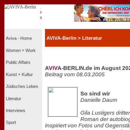
.
P
R
.
AVIVA-Berlin > Literatur
Aviva - Home
Women + Work
Public Affairs
A
V
I
V
A-BERLIN.de im August 20
Beitrag vom 08.03.2005
Kunst + Kultur
Jüdisches Leben
So sind wir
Literatur
Danielle Daum
Interviews
Gila Lustigers dritt
Roman der autobiog
Sport
Inspiriert von Fotos und Gegenstä