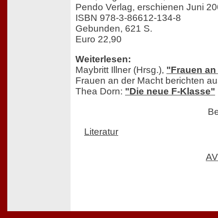
Pendo Verlag, erschienen Juni 2
ISBN 978-3-86612-134-8
Gebunden, 621 S.
Euro 22,90
Weiterlesen:
Maybritt Illner (Hrsg.),
"Frauen an
Frauen an der Macht berichten aus
Thea Dorn:
"Die neue F-Klasse"
Be
Literatur
AV