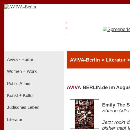
.
.
.
P
R
.
.
.
AVIVA-Berlin > Literatur 
Aviva - Home
Women + Work
Public Affairs
A
V
I
V
A-BERLIN.de im Augus
Kunst + Kultur
Emily The S
Jüdisches Leben
Sharon Adler
Literatur
Jetzt rockt 
bisher gab! 