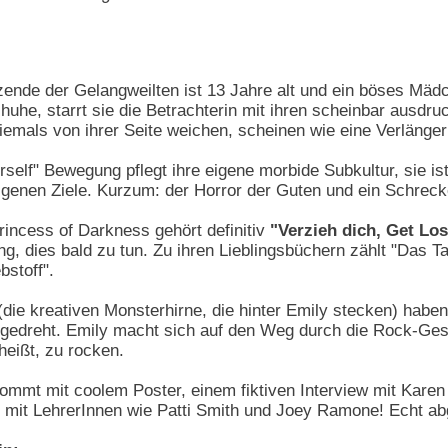
tzende der Gelangweilten ist 13 Jahre alt und ein böses Mä
he, starrt sie die Betrachterin mit ihren scheinbar ausdru
iemals von ihrer Seite weichen, scheinen wie eine Verlänge
urself" Bewegung pflegt ihre eigene morbide Subkultur, sie is
 eigenen Ziele. Kurzum: der Horror der Guten und ein Schrec
rincess of Darkness gehört definitiv
"Verzieh dich, Get Los
ung, dies bald zu tun. Zu ihren Lieblingsbüchern zählt "Das
stoff".
ie kreativen Monsterhirne, die hinter Emily stecken) haben 
gedreht. Emily macht sich auf den Weg durch die Rock-Gesch
heißt, zu rocken.
kommt mit coolem Poster, einem fiktiven Interview mit Kar
mit LehrerInnen wie Patti Smith und Joey Ramone! Echt ab