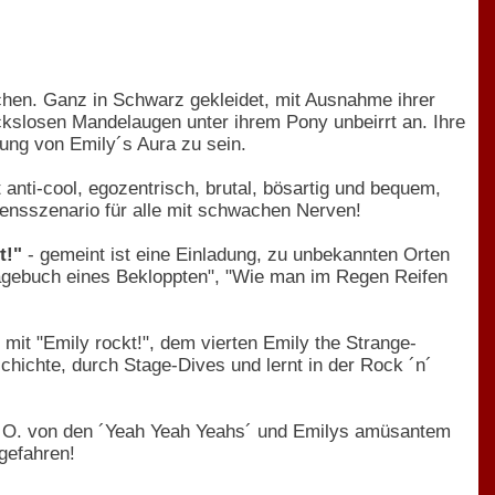
dchen. Ganz in Schwarz gekleidet, mit Ausnahme ihrer
ckslosen Mandelaugen unter ihrem Pony unbeirrt an. Ihre
rung von Emily´s Aura zu sein.
t anti-cool, egozentrisch, brutal, bösartig und bequem,
kensszenario für alle mit schwachen Nerven!
t!"
- gemeint ist eine Einladung, zu unbekannten Orten
 Tagebuch eines Bekloppten", "Wie man im Regen Reifen
mit "Emily rockt!", dem vierten Emily the Strange-
ichte, durch Stage-Dives und lernt in der Rock ´n´
en O. von den ´Yeah Yeah Yeahs´ und Emilys amüsantem
gefahren!