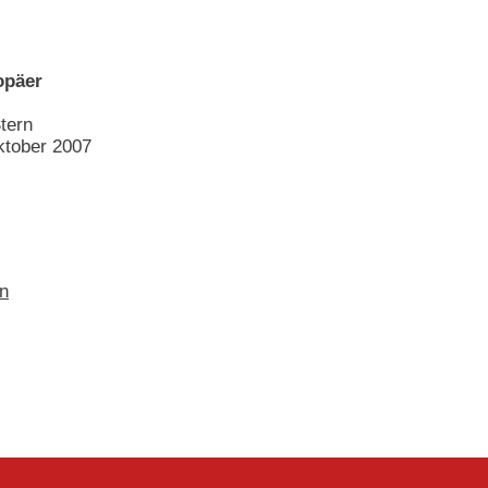
opäer
tern
ktober 2007
en