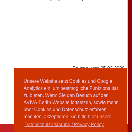
Beitrag vom 05.03.2008
Unsere Website setzt Cookies und Google
Analytics ein, um bestmögliche Funktionalität
Silvy Pommerenke
zu bieten. Wenn Sie den Besuch auf der
AVIVA-Berlin-Website fortsetzen, sowie mehr
Teilen
über Cookies und Datenschutz erfahren
möchten, akzeptieren Sie bitte hier unsere
Datenschutzerklärung / Privacy Policy