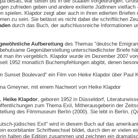
opa besaß, war selten bis in die Staaten vorgedrungen. Gr
ngen zufrieden geben und andere exilierte JüdInnen vielfach
n spielen. Klapdor zeigt aber auch in ihren edierten Briefen 
en zu sein. Sie belässt es nicht dabei die schriftlichen Z
aden
durch das Buch, der aufschlussreiche Informationen und 
rgewöhnliche Aufbereitung
des Themas "deutsche EmigrantI
e behutsame Gegenüberstellung unterschiedlichster Briefe 
cht man ihn vergeblich. Klapdor wurde im Dezember 2007 von
seit 1952 monatlich Buchempfehlungen abgibt, denen beson
 Sunset Boulevard" ein Film von Heike Klapdor über Paul 
na Gmeyner, mit einem Nachwort von Heike Klapdor
l. Heike Klapdor
, geboren 1952 in Düsseldorf, Literaturwisse
öffentlichungen zum Thema Exil, Mitherausgeberin der Zeitsc
ellung des Filmmuseum Berlin (2000). Sie lebt in Berlin. (Qu
sch-jüdisches Exil" wird in diesem Buch auf das amerikanis
in exorbitanter Schriftwechsel bildet, durch den er vielen e
n halten die Edition zusammen und zeichnen ein dramatisch