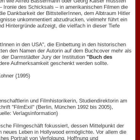
ößen wie Alfred Bassermann oder Georg Kaiser mussten
 – Ironie des Schicksals – in amerikanischen Filmen die
die Dankbarkeit der BittstellerInnen, dem Albtraum Hitler
eugnisse unkommentiert abzudrucken, vielmehr führt ein
Hintergründe aufzeigt, die vielfach in dieser Tiefe
nnen in den USA", die Einbettung in den historischen
hätten den Namen der Autorin auf dem Buchcover mehr als
 der Darmstädter Jury der Institution
"Buch des
dere Aufmerksamkeit geschenkt werden sollte.
Kohner (1995)
nschaftlerin und Filmhistorikerin, Studiendirektorin am
hrift "FilmExil" (Berlin, München 1992 bis 2005),
elle: Verlagsinformation)
che Filmgeschäft fokussiert, dessen Mittelpunkt der
in neues Leben in Hollywood ermöglichte. Vor allem die
es Portrait von Verfolgung, Hoffnung und