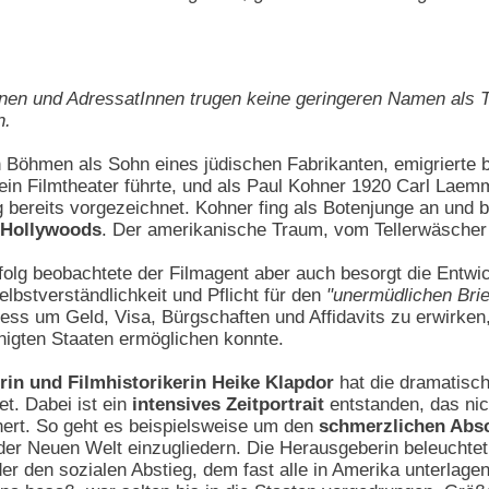
nen und AdressatInnen trugen keine geringeren Namen als 
n.
 Böhmen als Sohn eines jüdischen Fabrikanten, emigrierte 
tz ein Filmtheater führte, und als Paul Kohner 1920 Carl Lae
g bereits vorgezeichnet. Kohner fing als Botenjunge an und 
 Hollywoods
. Der amerikanische Traum, vom Tellerwäscher z
olg beobachtete der Filmagent aber auch besorgt die Entwick
Selbstverständlichkeit und Pflicht für den
"unermüdlichen Brie
s um Geld, Visa, Bürgschaften und Affidavits zu erwirken, w
inigten Staaten ermöglichen konnte.
rin und Filmhistorikerin Heike Klapdor
hat die dramatisch
et. Dabei ist ein
intensives Zeitportrait
entstanden, das nich
ert. So geht es beispielsweise um den
schmerzlichen Abs
 der Neuen Welt einzugliedern. Die Herausgeberin beleucht
r den sozialen Abstieg, dem fast alle in Amerika unterlagen