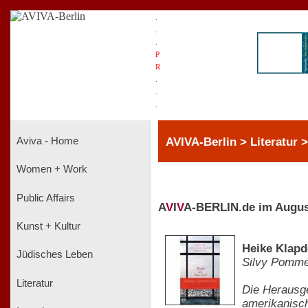
.
.
.
P
R
.
.
.
AVIVA-Berlin > Literatur 
Aviva - Home
Women + Work
Public Affairs
A
V
I
V
A-BERLIN.de im Augus
Kunst + Kultur
Heike Klapd
Jüdisches Leben
Silvy Pomm
Literatur
Die Herausge
amerikanisch