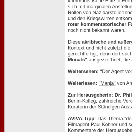
kommunistische Elite in Eur
sich mit marginalen Anstellu
Rollen von NazidarstellerInne
und den Kriegswirren entkomm
roter kommentatorischer F
noch nicht bekannt waren.
Diese
akribische und auße
Kontext und nicht zuletzt di
gerechtfertigt, denn dort su
Monats"
ausgezeichnet, die 
Weitersehen:
"Der Agent vom
Weiterlesen:
"Manja"
von An
Zur Herausgeberin: Dr. Phi
Berlin-Kolleg, zahlreiche Ver
Kuratorin der Ständigen Ausst
AVIVA-Tipp:
Das Thema "deut
Filmagent Paul Kohner und se
Kommentare der Herausgeberi