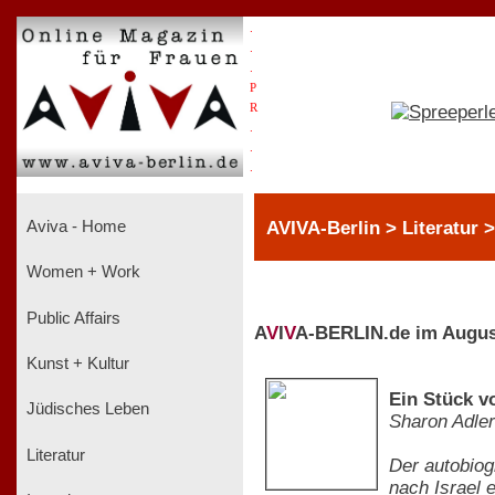
.
.
.
P
R
.
.
.
AVIVA-Berlin > Literatur 
Aviva - Home
Women + Work
Public Affairs
A
V
I
V
A-BERLIN.de im Augus
Kunst + Kultur
Ein Stück v
Jüdisches Leben
Sharon Adler
Literatur
Der autobiog
nach Israel e