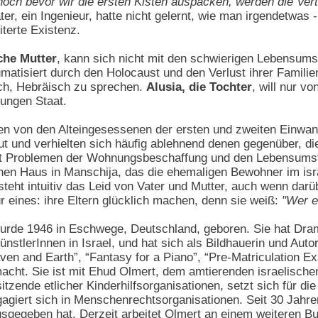
noch bevor wir die ersten Kisten auspacken, werden die Ve
er, ein Ingenieur, hatte nicht gelernt, wie man irgendetwas 
eiterte Existenz.
che Mutter
, kann sich nicht mit den schwierigen Lebensumst
matisiert durch den Holocaust und den Verlust ihrer Familien
ich, Hebräisch zu sprechen.
Alusia, die Tochter
, will nur 
jungen Staat.
n von den Alteingesessenen der ersten und zweiten Einwand
t und verhielten sich häufig ablehnend denen gegenüber, di
mit Problemen der Wohnungsbeschaffung und den Lebensumstä
chen Haus in Manschija, das die ehemaligen Bewohner im isr
eht intuitiv das Leid von Vater und Mutter, auch wenn dar
nur eines: ihre Eltern glücklich machen, denn sie weiß:
"Wer e
rde 1946 in Eschwege, Deutschland, geboren. Sie hat Dra
nstlerInnen in Israel, und hat sich als Bildhauerin und Au
n and Earth”, “Fantasy for a Piano”, “Pre-Matriculation Ex
ht. Sie ist mit Ehud Olmert, dem amtierenden israelischen 
sitzende etlicher Kinderhilfsorganisationen, setzt sich für 
giert sich in Menschenrechtsorganisationen. Seit 30 Jahren f
usgegeben hat. Derzeit arbeitet Olmert an einem weiteren B