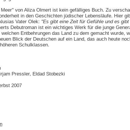
eer" von Aliza Olmert ist kein gefälliges Buch. Zu verschach
onderheit in den Geschichten jüdischer Lebensläufe. Hier 
Alusias Vater Olek:
"Es gibt eine Zeit für Gefühle und es gib
rts Debutroman ist ein wichtiges Werk für die junge Generat
r welchen Entbehrungen das Land zu dem gemacht wurde, wa
neuen Blick der Deutschen auf ein Land, das auch heute noch 
 höheren Schulklassen.
m
jam Pressler, Eldad Stobezki
erbst 2007
en