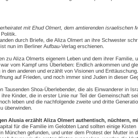
 verheiratet mit Ehud Olmert, dem amtierenden israelischen M
Politik.
anden durch Briefe, die Aliza Olmert an ihre Schwester sch
d ist nun im Berliner Aufbau-Verlag erschienen.
len zu Aliza Olmerts eigenem Leben und dem ihrer Familie, u
rägt war vom Kampf ums Überleben: Endlich ankommen und gle
g in den anderen und erzählt von Visionen und Enttäuschung
fnung auf Frieden, und noch immer sind Juden in dieser Ge
on Tausenden Shoa-Überlebender, die als Einwanderer in Isra
 ihre Kinder, die in erster Linie nur Teil der Gemeinschaft 
noch leben und die nachfolgende zweite und dritte Generatio
zu überwinden.
gen Alusia erzählt Aliza Olmert authentisch, nüchtern, 
ital für die Familie im Gelobten Land sollten einige Kisten 
n München gefunden, und unter dem Protest der Mutter in de