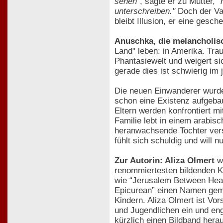
sehen"
, sagte er zu Mutter,
"
unterschreiben."
Doch der Vat
bleibt Illusion, er eine gesch
Anuschka, die melancholis
Land" leben: in Amerika. Trau
Phantasiewelt und weigert s
gerade dies ist schwierig im 
Die neuen Einwanderer wurde
schon eine Existenz aufgebau
Eltern werden konfrontiert 
Familie lebt in einem arabis
heranwachsende Tochter verst
fühlt sich schuldig und will 
Zur Autorin: Aliza Olmert
wu
renommiertesten bildenden Kü
wie “Jerusalem Between Heave
Epicurean” einen Namen gemac
Kindern. Aliza Olmert ist Vor
und Jugendlichen ein und enga
kürzlich einen Bildband hera