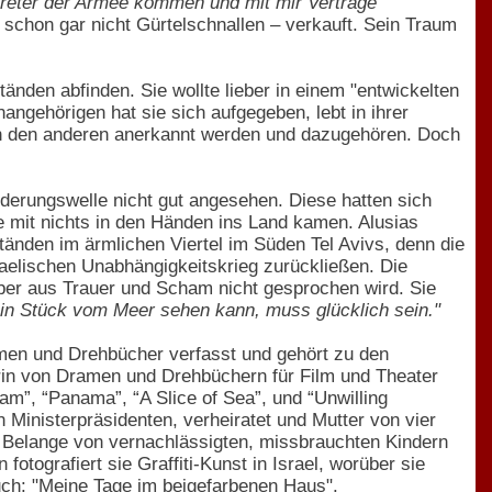
rtreter der Armee kommen und mit mir Verträge
- schon gar nicht Gürtelschnallen – verkauft. Sein Traum
änden abfinden. Sie wollte lieber in einem "entwickelten
angehörigen hat sie sich aufgegeben, lebt in ihrer
von den anderen anerkannt werden und dazugehören. Doch
erungswelle nicht gut angesehen. Diese hatten sich
e mit nichts in den Händen ins Land kamen. Alusias
nden im ärmlichen Viertel im Süden Tel Avivs, denn die
aelischen Unabhängigkeitskrieg zurückließen. Die
über aus Trauer und Scham nicht gesprochen wird. Sie
in Stück vom Meer sehen kann, muss glücklich sein."
men und Drehbücher verfasst und gehört zu den
torin von Dramen und Drehbüchern für Film und Theater
am”, “Panama”, “A Slice of Sea”, und “Unwilling
Ministerpräsidenten, verheiratet und Mutter von vier
die Belange von vernachlässigten, missbrauchten Kindern
otografiert sie Graffiti-Kunst in Israel, worüber sie
uch: "Meine Tage im beigefarbenen Haus".