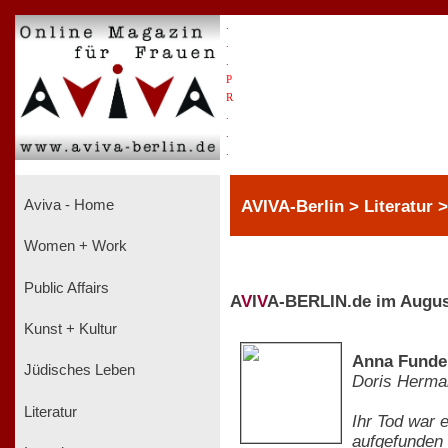
.
.
.
P
R
.
.
.
AVIVA-Berlin > Literatur 
Aviva - Home
Women + Work
Public Affairs
A
V
I
V
A-BERLIN.de im Augus
Kunst + Kultur
Anna Funder
Jüdisches Leben
Doris Herma
Literatur
Ihr Tod war 
aufgefunden 