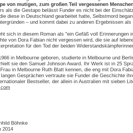
pe von mutigen, zum großen Teil vergessenen Menschen z
rs als die Gestapo belässt Funder es nicht bei der Einschä
ie diese in Deutschland gearbeitet hatte, Selbstmord began
tergründen – und kommt dabei zu anderen Ergebnissen als 
ht sich in diesem Roman als "ein Gefäß voll Erinnerungen in
te von Dora Fabian nicht vergessen wird, die sie auf lebendi
erpretation für den Tod der beiden Widerstandskämpferinne
1966 in Melbourne geboren, studierte in Melbourne und Berlin
rhielt sie den Samuel Johnson Award. Ihr Werk ist in 25 Spra
 Frau in Melbourne Ruth Blatt kennen, die eng mit Dora Fabia
In langen Gesprächen vertraute sie Funder die Geschichte i
nternationaler Bestseller, der allein in Australien mit sieben 
.com
nhild Böhnke
n 2014