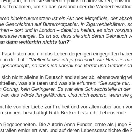
 in England, in der sie weiterhin politisch aktiv waren, obwo
f sich nahmen, um so das Ausland über die Wiederbewaffnu
en hineinzuversetzen ist ein Akt des Mitgefühls, der absolut 
die Geschichten auf Butterbrotpapier, in Zigarrenbehältern, 
 – dort und in London – dabei zu helfen, es sich vorzustelle
ntasie mangelt. Es ist so, dass sie sich deren Gebrauch 
an dann weiterhin nichts tun?"
e Faschisten auch in das Leben derjenigen eingegriffen haben
e in der Luft:
"Vielleicht war ich ja paranoid, wie Hans es mi
n geschrumpft, so dass ich überall nur Verrat und Gefahr sah
 sich nicht alleine in Deutschland selber ab, ebensowenig
mitteilen, was sie taten und was sie erfuhren:
"Sie sagte mir,
on Göring, kein Geringerer. Es war eine Schwachstelle in der
s war, das würde ihn gefährden. Und mich ebenso, wenn sie g
chte von der Liebe zur Freiheit und vor allem aber auch von
en können, beschäftigt Ruth Becker bis an ihr Lebensende.
Begebenheiten. Die Autorin Anna Funder lernte als junge Fr
ustralien emigriert war, und auf deren Lebensgeschichte die