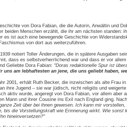
eschichte von Dora Fabian, die die Autorin, Anwältin und 
r beiden Menschen erzählt, die ihr am nächsten standen: ih
 Aber es ist auch eine bewegende Geschichte von Widerstands
Faschismus von dort aus weiterzuführen.
1939 notiert Toller Änderungen, die in spätere Ausgaben s
annt, dass es selbstverherrlichend war und dass er vor all
und Geliebte Dora Fabian:
"Doras redaktionelle Spur ist über
 uns am lebhaftesten an jene, die uns geliebt haben, we
ahr 2001, erhält Ruth Becker, die inzwischen als alte Frau i
n ihre Jugend – sie war jüdisch, nicht religiös und weigerte
isch aktiv wurde, angeregt von Dora Fabian, vor allem aber a
 Mann und ihrer Cousine ins Exil nach England ging. Nach Er
ganze Zeit über bei ihnen gewesen. Ich kann mir vorstellen, w
e, bis die Vorstellungskraft wie Erinnerung wirkt. Wie son
 ihn hineinversetzen?"