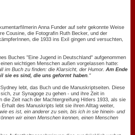
Dokumentarfilmerin Anna Funder auf sehr gekonnte Weise
re Cousine, die Fotografin Ruth Becker, und der
kämpferInnen, die 1933 ins Exil gingen und versuchten,
eines Buches "Eine Jugend in Deutschland" aufgenommen
em einen wichtigen Menschen außen vorgelassen hatte:
all im Buch zu finden: die Klarsicht, der Humor.
Am Ende
il sie es sind, die uns geformt haben
."
n Sydney lebt, das Buch und die Manuskriptseiten. Diese
 sich, zur Synagoge zu gehen - und ihre Zeit in
n die Zeit nach der Machtergreifung Hitlers 1933, als sie
halt des Manuskripts lebt sie ihren Alltag weiter,
ie es ist, ein anderer zu sein, bis ich in sie hinein- und
st können wir einen Menschen kennen, einen Menschen