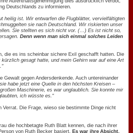
hl ihre Aufenthaltsgenehmigung dies ausdrücklich verbot,
ng Deutschlands zu informieren.
heilig ist. Wir entwarfen die Flugblätter, vervielfältigten
schmuggelten sie nach Deutschland. Wir riskierten unser
n. Sie stellten es sich nicht vor. (…) Es ist nicht so,
versagen.
Denn wenn man sich einmal solches Leiden
, die es ins scheinbar sichere Exil geschafft hatten. Die
r kürzlich gesagt hatte, und mein Gehirn war auf eine Art
."
 wie Gewalt gegen Andersdenkende. Auch untereinander
 sie habe jetzt eine Quelle in den höchsten Kreisen –
 großen Maschinerie, es war unglaublich. Sie konnte mir
laubten, ich wüsste es."
 Verrat. Die Frage, wieso sie bestimmte Dinge nicht
au die hochbetagte Ruth Blatt kennen, die nach ihrer
 Person von Ruth Becker basiert.
Es war ihre Absicht,