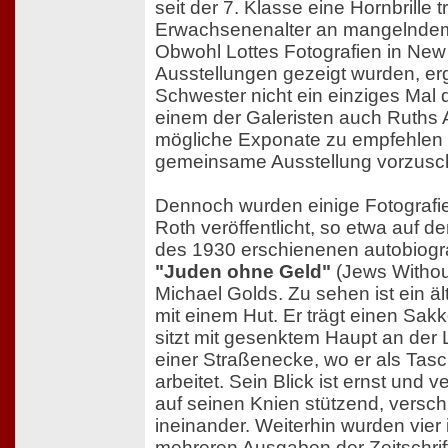
seit der 7. Klasse eine Hornbrille tr
Erwachsenenalter an mangelndem
Obwohl Lottes Fotografien in New 
Ausstellungen gezeigt wurden, ergr
Schwester nicht ein einziges Mal di
einem der Galeristen auch Ruths
mögliche Exponate zu empfehlen o
gemeinsame Ausstellung vorzusc
Dennoch wurden einige Fotografi
Roth veröffentlicht, so etwa auf
des 1930 erschienenen autobiog
"Juden ohne Geld"
(Jews Withou
Michael Golds. Zu sehen ist ein äl
mit einem Hut. Er trägt einen Sa
sitzt mit gesenktem Haupt an der
einer Straßenecke, wo er als Tas
arbeitet. Sein Blick ist ernst und v
auf seinen Knien stützend, versc
ineinander. Weiterhin wurden vier i
mehreren Ausgaben der Zeitschrif