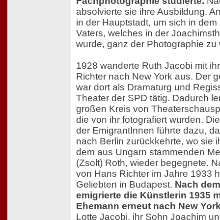
Fachphotographie studierte.
Nac
absolvierte sie ihre Ausbildung. A
in der Hauptstadt, um sich in dem 
Vaters, welches in der Joachimsth
wurde, ganz der Photographie zu
1928 wanderte Ruth Jacobi mit 
Richter nach New York aus. Der 
war dort als Dramaturg und Regiss
Theater der SPD tätig. Dadurch le
großen Kreis von Theaterschausp
die von ihr fotografiert wurden. D
der EmigrantInnen führte dazu, d
nach Berlin zurückkehrte, wo sie i
dem aus Ungarn stammenden Med
(Zsolt) Roth, wieder begegnete. 
von Hans Richter im Jahre 1933 he
Geliebten in Budapest.
Nach dem 
emigrierte die Künstlerin 1935 m
Ehemann erneut nach New York
Lotte Jacobi, ihr Sohn Joachim und