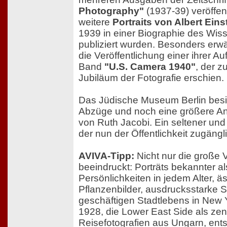
Photography"
(1937-39) veröffent
weitere
Portraits von Albert Eins
1939 in einer Biographie des Wiss
publiziert wurden. Besonders erw
die Veröffentlichung einer ihrer 
Band
"U.S. Camera 1940"
, der z
Jubiläum der Fotografie erschien.
Das Jüdische Museum Berlin besi
Abzüge und noch eine größere An
von Ruth Jacobi. Ein seltener und
der nun der Öffentlichkeit zugängl
AVIVA-Tipp:
Nicht nur die große V
beeindruckt: Porträts bekannter 
Persönlichkeiten in jedem Alter, ä
Pflanzenbilder, ausdrucksstarke
geschäftigen Stadtlebens in New
1928, die Lower East Side als ze
Reisefotografien aus Ungarn, ent