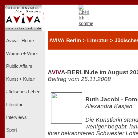
.
P
R
.
AVIVA-Berlin > Literatur > Jüdische
Aviva - Home
Women + Work
Public Affairs
A
V
I
V
A-BERLIN.de im August 20
Beitrag vom 25.11.2008
Kunst + Kultur
Jüdisches Leben
Ruth Jacobi - Foto
Literatur
Alexandra Kasjan
Interviews
Die Künstlerin stan
weniger begabt, lan
Sport
ihrer bekannteren Schwester Lott