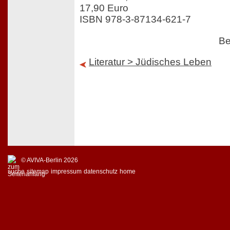
17,90 Euro
ISBN 978-3-87134-621-7
Be
Literatur > Jüdisches Leben
© AVIVA-Berlin 2026
suche
sitemap
impressum
datenschutz
home