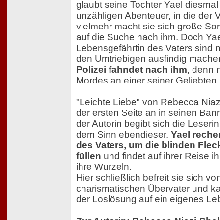
glaubt seine Tochter Yael diesmal 
unzähligen Abenteuer, in die der Vat
vielmehr macht sie sich große Sor
auf die Suche nach ihm. Doch Yae
Lebensgefährtin des Vaters sind ni
den Umtriebigen ausfindig mache
Polizei fahndet nach ihm
, denn 
Mordes an einer seiner Geliebten 
"Leichte Liebe" von Rebecca Niaz
der ersten Seite an in seinen Ba
der Autorin begibt sich die Leseri
dem Sinn ebendieser.
Yael reche
des Vaters, um die blinden Flec
füllen
und findet auf ihrer Reise ihr
ihre Wurzeln.
Hier schließlich befreit sie sich v
charismatischen Übervater und k
der Loslösung auf ein eigenes Le