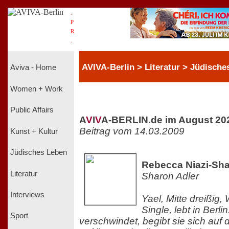
.
P
R
.
AVIVA-Berlin > Literatur > Jüdische
Aviva - Home
Women + Work
Public Affairs
A
V
I
V
A-BERLIN.de im August 20
Beitrag vom 14.03.2009
Kunst + Kultur
Jüdisches Leben
Rebecca Niazi-Sha
Literatur
Sharon Adler
Interviews
Yael, Mitte dreißig,
Single, lebt in Berlin
Sport
verschwindet, begibt sie sich auf 