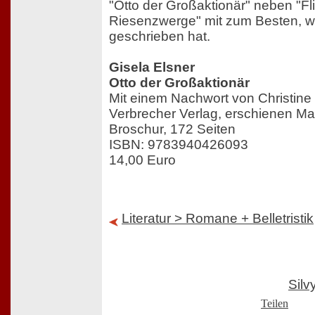
"Otto der Großaktionär" neben "Fl
Riesenzwerge" mit zum Besten, wa
geschrieben hat.
Gisela Elsner
Otto der Großaktionär
Mit einem Nachwort von Christine
Verbrecher Verlag, erschienen Ma
Broschur, 172 Seiten
ISBN: 9783940426093
14,00 Euro
Literatur > Romane + Belletristik
Sil
Teilen