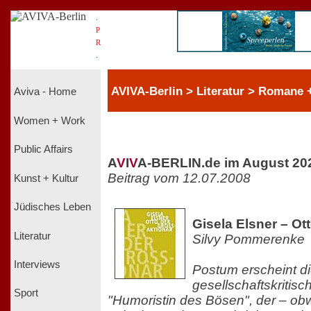
.
P
R
.
AVIVA-Berlin > Literatur > Romane + 
Aviva - Home
Women + Work
Public Affairs
A
V
I
V
A-BERLIN.de im August 20
Beitrag vom 12.07.2008
Kunst + Kultur
Jüdisches Leben
Gisela Elsner – Ot
Literatur
Silvy Pommerenke
Interviews
Postum erscheint d
gesellschaftskritis
Sport
"Humoristin des Bösen", der – ob