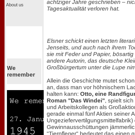
achtziger Jahre geschrieben – nic
About us
Tagesaktualität verloren hat.
Elsner schickt einen letzten lite
Jenseits, und auch nach ihrem To
sie mit Feder und Papier, bösarti
andere Autorin, das deutsche Klei
Großbürgertum unter die Lupe ni
We
remember
Allein die Geschichte mutet sch
an, dass man vor höhnischem La
halten kann:
Otto, eine Randfigu
Roman "Das Windei"
, spielt si
und Arbeitskollegen als Großaktion
gerade einmal fünf Aktien seiner A
Ungeziefervertilgungsmittelfabrik
Gewinnausschüttungen jämmerlich
"Tierpfleger" bedeutet das einen 