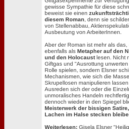
Giftgasexperimente zur Verfügung 
gewisse Sympathie für diese schru
beweist sie einen
zukunftsträchti
diesem Roman
, denn sie schilder
von Stellenabbau, Aktienspekulat
Ausbeutung von ArbeiterInnen.
Aber der Roman ist mehr als das, 
ebenfalls als
Metapher auf den N
und den Holocaust
lesen. Nicht 
Giftgas und "Ausrottung unwerten
Rolle spielen, sondern Elsner schi
Mechanismen, wie sich die Mass
Skrupellosen manipulieren lassen
Ausreden sich der oder die Einzel
unmoralisches Handeln rechtferti
dennoch wieder in den Spiegel bl
Meisterwerk der bissigen Satire,
Lachen im Halse stecken bleiben
Weiterlesen:
Gisela Elsner
"Heilig