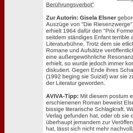
Berührungsverbot"
Zur Autorin: Gisela Elsner
gebore
Auszüge von "Die Riesenzwerge" 
erhielt 1964 dafür den "Prix Form
seitdem ständiges Enfant terrible
Literaturbühne. Trotz dem sie etl
Romane und Aufsätze veröffentlich
eine außergewöhnliche Resonanz i
erhielt, so wurde jedoch immer ko
diskutiert. Gegen Ende ihres Sch
(1992 beging sie Suizid) war sie 
der Literatur geworden.
AVIVA-Tipp:
Mit diesem postum e
erschienenen Roman beweist Elsn
bissige literarische Schlagkraft. 
Verlag gefunden hat, oder ob sie 
überhaupt jemandem zur Veröffen
hat, lässt sich nicht mehr nachvol