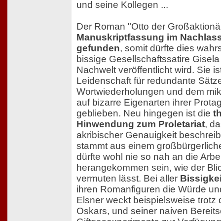
und seine Kollegen ...
Der Roman "Otto der Großaktionä
Manuskriptfassung im Nachlass
gefunden
, somit dürfte dies wahrs
bissige Gesellschaftssatire Gisela
Nachwelt veröffentlicht wird. Sie is
Leidenschaft für redundante Sätze
Wortwiederholungen und dem mik
auf bizarre Eigenarten ihrer Prota
geblieben. Neu hingegen ist die
t
Hinwendung zum Proletariat
, da
akribischer Genauigkeit beschreibt
stammt aus einem großbürgerlich
dürfte wohl nie so nah an die Arbe
herangekommen sein, wie der Bl
vermuten lässt. Bei aller
Bissigkei
ihren Romanfiguren die Würde und s
Elsner weckt beispielsweise trotz 
Oskars, und seiner naiven Bereitsc