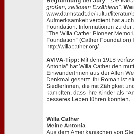
Begründung der Jury
:
"Die Wied
großen, zeitlosen Erzählerin".
Wei
www.darmstadt.de/kultur/literatur/
Aufmerksamkeit verdient hat auch
Foundation. Informationen zu de
"The Willa Cather Pioneer Memori
Foundation" (Cather Foundation) f
http://willacather.org/
AVIVA-Tipp:
Mit dem 1918 verfas
Antonia" hat Willa Cather den mut
EinwanderInnen aus der Alten Welt
Denkmal gesetzt. Ihr Roman ist 
SiedlerInnen, die mit Zähigkeit u
kämpften, dass ihre Kinder als "A
besseres Leben führen konnten.
Willa Cather
Meine Antonia
Aus dem Amerikanischen von Ste