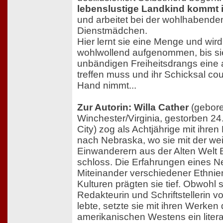
lebenslustige Landkind kommt i
und arbeitet bei der wohlhabenden
Dienstmädchen.
Hier lernt sie eine Menge und wird
wohlwollend aufgenommen, bis si
unbändigen Freiheitsdrangs eine
treffen muss und ihr Schicksal cour
Hand nimmt...
Zur Autorin: Willa Cather
(gebore
Winchester/Virginia, gestorben 2
City) zog als Achtjährige mit ihren 
nach Nebraska, wo sie mit der we
Einwanderern aus der Alten Welt 
schloss. Die Erfahrungen eines 
Miteinander verschiedener Ethnie
Kulturen prägten sie tief. Obwohl s
Redakteurin und Schriftstellerin v
lebte, setzte sie mit ihren Werken 
amerikanischen Westens ein liter