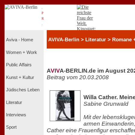
.
P
R
.
AVIVA-Berlin > Literatur > Romane + 
Aviva - Home
Women + Work
Public Affairs
A
V
I
V
A-BERLIN.de im August 20
Beitrag vom 20.03.2008
Kunst + Kultur
Jüdisches Leben
Willa Cather. Mein
Literatur
Sabine Grunwald
Interviews
Mit der lebenskluge
armen Einwanderin, 
Sport
Cather eine Frauenfigur erschaffen