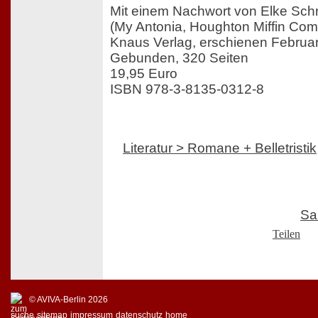
Mit einem Nachwort von Elke Schm
(My Antonia, Houghton Miffin Co
Knaus Verlag, erschienen Februa
Gebunden, 320 Seiten
19,95 Euro
ISBN 978-3-8135-0312-8
Literatur > Romane + Belletristik
Sa
Teilen
© AVIVA-Berlin 2026
suche
sitemap
impressum
datenschutz
home