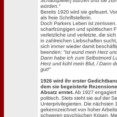
Schauspieler] stürzen und sie z
würden."
Bereits 1920 wird sie gefeuert. Vo
als freie Schriftstellerin.
Doch Parkers Leben ist zerrissen
scharfzüngigen und spöttischen Fr
verletzliche und verletzte, die sic
in zahlreichen Liebschaften sucht,
sich immer wieder damit beschäfti
beenden:
"Ist wund mein Herz und 
Dann habe ich zum Selbstmord Lus
Herz und kühl mein Blut, / Dann d
gut!"
1926 wird ihr erster Gedichtband
dem sie begeisterte Rezension
Absatz erntet.
Ab 1927 engagiert 
politisch. Stets steht sie auf der Se
Unterprivilegierten. Die nächsten 
gekennzeichnet von hoher Arbeits
schweren psychischen Krisen. Me