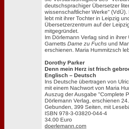
deutschsprachiger Übersetzer lite
wissenschaftlicher Werke" (VdÜ)
lebt mit ihrer Tochter in Leipzig u
Übersetzerzentrum auf der Leipz
mitgegründet.
Im Dörlemann Verlag sind in ihre
Garnetts
Dame zu Fuchs
und Man
erschienen. Maria Hummitzsch lebt
Dorothy Parker
Denn mein Herz ist frisch gebro
Englisch – Deutsch
Ins Deutsche übertragen von Ulr
mit einem Nachwort von Maria H
Auszug der Ausgabe "Complete 
Dörlemann Verlag, erschienen 24
Gebunden, 399 Seiten, mit Lese
ISBN 978-3-03820-044-4
34.00 Euro
doerlemann.com