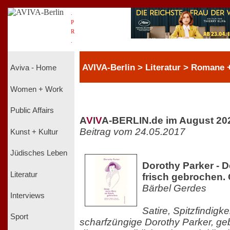
.
P
R
.
AVIVA-Berlin > Literatur > Romane + 
Aviva - Home
Women + Work
Public Affairs
A
V
I
V
A-BERLIN.de im August 20
Beitrag vom 24.05.2017
Kunst + Kultur
Jüdisches Leben
Dorothy Parker - D
Literatur
frisch gebrochen.
Bärbel Gerdes
Interviews
Satire, Spitzfindigke
Sport
scharfzüngige Dorothy Parker, ge