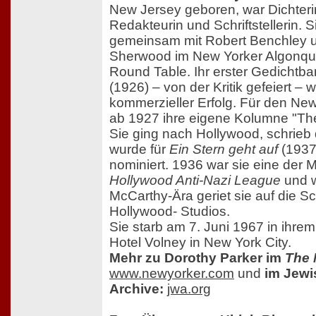
New Jersey geboren, war Dichterin,
Redakteurin und Schriftstellerin. 
gemeinsam mit Robert Benchley u
Sherwood im New Yorker Algonqu
Round Table. Ihr erster Gedicht
(1926) – von der Kritik gefeiert – 
kommerzieller Erfolg. Für den New
ab 1927 ihre eigene Kolumne "Th
Sie ging nach Hollywood, schrieb
wurde für
Ein Stern geht auf
(1937)
nominiert. 1936 war sie eine der 
Hollywood Anti-Nazi League
und 
McCarthy-Ära geriet sie auf die S
Hollywood- Studios.
Sie starb am 7. Juni 1967 in ihre
Hotel Volney in New York City.
Mehr zu Dorothy Parker im
The 
www.newyorker.com
und
im Jew
Archive:
jwa.org