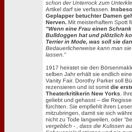
schon der Unterrock zum Unterkle
Artikel darf sie verfassen.
Insbes
Geplapper betuchter Damen geht
Nerven.
Mit meisterhaftem Spott fü
"Wenn eine Frau einen Schrank 
Bulldoggen hat und plötzlich 
Terrier in Mode, was soll sie da
Bedauerlicherweise kann man sie 
lassen."
1917 heiratet sie den Börsenmakl
selben Jahr erhält sie endlich eine
Vanity Fair. Dorothy Parker soll 
rezensieren und ist somit
die erst
Theaterkritikerin New Yorks
. Ih
geliebt und gehasst – die Regisse
fürchten. Sie empfiehlt ihren Lese
mitzubringen, damit sie sich währ
nicht zu Tode langweilen, oder
"be
vergeblich - , dass die Kulissen au