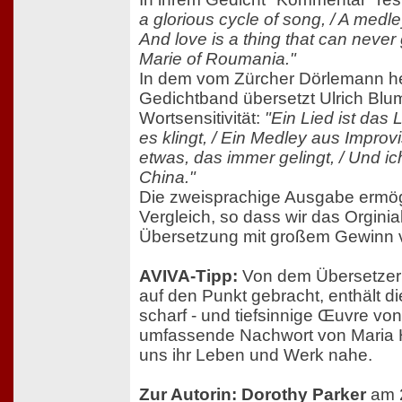
a glorious cycle of song, / A medl
And love is a thing that can never
Marie of Roumania."
In dem vom Zürcher Dörlemann 
Gedichtband übersetzt Ulrich Blu
Wortsensitivität:
"Ein Lied ist das 
es klingt, / Ein Medley aus Improvi
etwas, das immer gelingt, / Und ic
China."
Die zweisprachige Ausgabe ermögl
Vergleich, so dass wir das Orginia
Übersetzung mit großem Gewinn 
AVIVA-Tipp:
Von dem Übersetzer
auf den Punkt gebracht, enthält di
scharf - und tiefsinnige Œuvre vo
umfassende Nachwort von Maria 
uns ihr Leben und Werk nahe.
Zur Autorin: Dorothy Parker
am 2