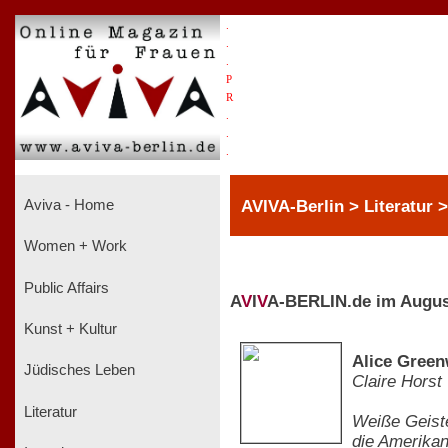
.
.
.
P
R
.
.
.
AVIVA-Berlin > Literatur 
Aviva - Home
Women + Work
Public Affairs
A
V
I
V
A-BERLIN.de im Augus
Kunst + Kultur
Alice Green
Jüdisches Leben
Claire Horst
Literatur
Weiße Geiste
die Amerikan