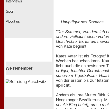
Interviews
Sport
About us
... Hauptfigur des Romans.
"Der Sommer, von dem ich erzä
andere vielleicht einen verlo
Geschichte. Es ist die meine
von Kate beginnt.
Kates Vater ist als Fotograf 
Wochen besuchen kann. Kate l
liebt auch die chinesischen T
We remember
erdiger, feuchter Geruch nac
scharfem Tigerbalsam, Haarö
von der ersten bis zur letzte
spricht.
Anders als ihre Mutter fühlt
Hongkonger Bevölkerung. Mit
der Ah Bing betet], umso meh