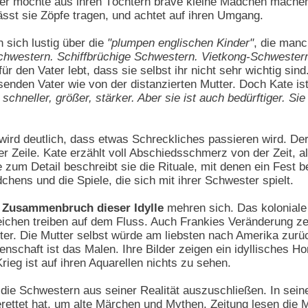
er möchte aus ihren Töchtern brave kleine Mädchen machen, 
lässt sie Zöpfe tragen, und achtet auf ihren Umgang.
sich lustig über die
"plumpen englischen Kinder"
, die manc
hwestern. Schiffbrüchige Schwestern. Vietkong-Schwestern,
ür den Vater lebt, dass sie selbst ihr nicht sehr wichtig sind
enden Vater wie von der distanzierten Mutter. Doch Kate ist
t schneller, größer, stärker. Aber sie ist auch bedürftiger. 
wird deutlich, dass etwas Schreckliches passieren wird. Der
 Zeile. Kate erzählt voll Abschiedsschmerz von der Zeit, als
zum Detail beschreibt sie die Rituale, mit denen ein Fest b
hens und die Spiele, die sich mit ihrer Schwester spielt.
 Zusammenbruch dieser Idylle
mehren sich. Das koloniale
eichen treiben auf dem Fluss. Auch Frankies Veränderung 
utter. Die Mutter selbst würde am liebsten nach Amerika zu
denschaft ist das Malen. Ihre Bilder zeigen ein idyllisches
rieg ist auf ihren Aquarellen nichts zu sehen.
die Schwestern aus seiner Realität auszuschließen. In sei
rettet hat, um alte Märchen und Mythen. Zeitung lesen die