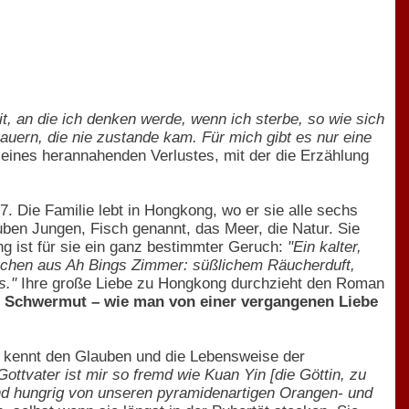
it, an die ich denken werde, wenn ich sterbe, so wie sich
rauern, die nie zustande kam. Für mich gibt es nur eine
eines herannahenden Verlustes, mit der die Erzählung
7. Die Familie lebt in Hongkong, wo er sie alle sechs
uben Jungen, Fisch genannt, das Meer, die Natur. Sie
ong ist für sie ein ganz bestimmter Geruch:
"Ein kalter,
erüchen aus Ah Bings Zimmer: süßlichem Räucherduft,
s."
Ihre große Liebe zu Hongkong durchzieht den Roman
nd Schwermut – wie man von einer vergangenen Liebe
sie kennt den Glauben und die Lebensweise der
Gottvater ist mir so fremd wie Kuan Yin [die Göttin, zu
 und hungrig von unseren pyramidenartigen Orangen- und