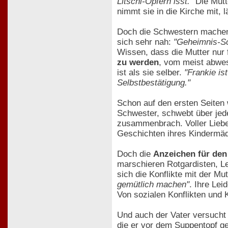
Litschi-Opfern isst."
Die Mutt
nimmt sie in die Kirche mit, 
Doch die Schwestern machen 
sich sehr nah:
"Geheimnis-Sc
Wissen, dass die Mutter nur f
zu werden
, vom meist abwes
ist als sie selber.
"Frankie is
Selbstbestätigung."
Schon auf den ersten Seiten 
Schwester, schwebt über jeder
zusammenbrach. Voller Liebe 
Geschichten ihres Kindermädc
Doch die
Anzeichen für den
marschieren Rotgardisten, L
sich die Konflikte mit der M
gemütlich machen"
. Ihre Lei
Von sozialen Konflikten und K
Und auch der Vater versucht 
die er vor dem Suppentopf ge