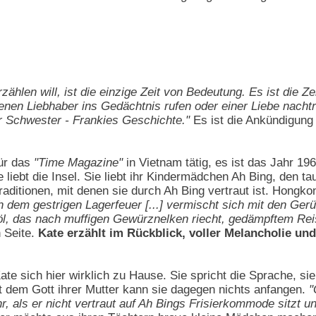
hlen will, ist die einzige Zeit von Bedeutung. Es ist die Ze
renen Liebhaber ins Gedächtnis rufen oder einer Liebe nacht
r Schwester - Frankies Geschichte."
Es ist die Ankündigung 
für das
"Time Magazine"
in Vietnam tätig, es ist das Jahr 196
iebt die Insel. Sie liebt ihr Kindermädchen Ah Bing, den ta
raditionen, mit denen sie durch Ah Bing vertraut ist. Hongk
h dem gestrigen Lagerfeuer [...] vermischt sich mit den G
l, das nach muffigen Gewürznelken riecht, gedämpftem Rei
n Seite.
Kate erzählt im Rückblick, voller Melancholie u
 Kate sich hier wirklich zu Hause. Sie spricht die Sprache, 
 dem Gott ihrer Mutter kann sie dagegen nichts anfangen.
"
r, als er nicht vertraut auf Ah Bings Frisierkommode sitzt