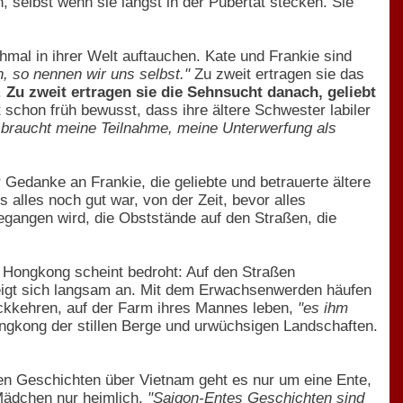
selbst wenn sie längst in der Pubertät stecken. Sie
hmal in ihrer Welt auftauchen. Kate und Frankie sind
 so nennen wir uns selbst."
Zu zweit ertragen sie das
.
Zu zweit ertragen sie die Sehnsucht danach, geliebt
 schon früh bewusst, dass ihre ältere Schwester labiler
Sie braucht meine Teilnahme, meine Unterwerfung als
 Gedanke an Frankie, die geliebte und betrauerte ältere
 alles noch gut war, von der Zeit, bevor alles
egangen wird, die Obststände auf den Straßen, die
 Hongkong scheint bedroht: Auf den Straßen
zeigt sich langsam an. Mit dem Erwachsenwerden häufen
rückkehren, auf der Farm ihres Mannes leben,
"es ihm
 Hongkong der stillen Berge und urwüchsigen Landschaften.
nen Geschichten über Vietnam geht es nur um eine Ente,
 Mädchen nur heimlich.
"Saigon-Entes Geschichten sind