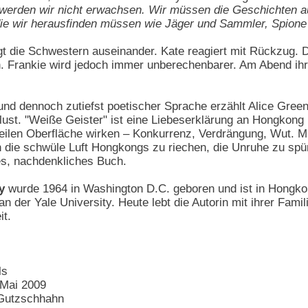
 werden wir nicht erwachsen. Wir müssen die Geschichten auf
die wir herausfinden müssen wie Jäger und Sammler, Spione
ngt die Schwestern auseinander. Kate reagiert mit Rückzug. 
. Frankie wird jedoch immer unberechenbarer. Am Abend ihre
und dennoch zutiefst poetischer Sprache erzählt Alice Gre
lust. "Weiße Geister" ist eine Liebeserklärung an Hongkong
 heilen Oberfläche wirken – Konkurrenz, Verdrängung, Wut. 
 die schwüle Luft Hongkongs zu riechen, die Unruhe zu spü
s, nachdenkliches Buch.
y
wurde 1964 in Washington D.C. geboren und ist in Hongk
n der Yale University. Heute lebt die Autorin mit ihrer Famili
it.
ls
 Mai 2009
 Gutzschhahn