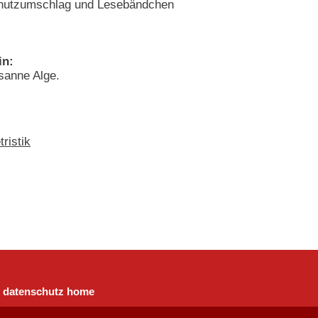
chutzumschlag und Lesebändchen
in:
anne Alge.
ristik
datenschutz
home