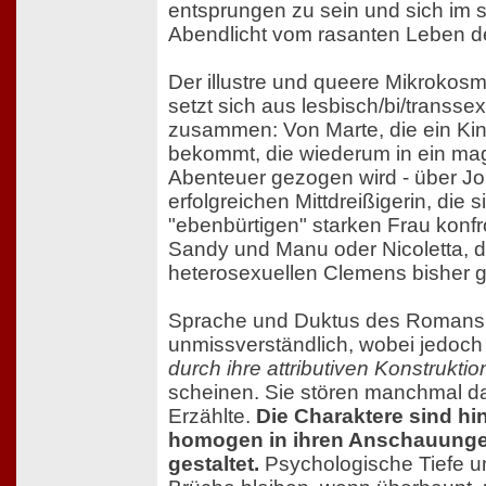
entsprungen zu sein und sich im
Abendlicht vom rasanten Leben de
Der illustre und queere Mikrokos
setzt sich aus lesbisch/bi/transse
zusammen: Von Marte, die ein Kin
bekommt, die wiederum in ein ma
Abenteuer gezogen wird - über Jo
erfolgreichen Mittdreißigerin, die si
"ebenbürtigen" starken Frau konfron
Sandy und Manu oder Nicoletta, d
heterosexuellen Clemens bisher gu
Sprache und Duktus des Romans 
unmissverständlich, wobei jedoc
durch ihre attributiven Konstrukti
scheinen. Sie stören manchmal da
Erzählte.
Die Charaktere sind h
homogen in ihren Anschauungen
gestaltet.
Psychologische Tiefe u