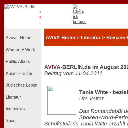
.
P
R
.
AVIVA-Berlin > Literatur > Romane + 
Aviva - Home
Women + Work
Public Affairs
A
V
I
V
A-BERLIN.de im August 20
Beitrag vom 11.04.2011
Kunst + Kultur
Jüdisches Leben
Tania Witte - bezi
Literatur
Ute Vetter
Interviews
Das Romandebüt der
Spoken-Word-Perfo
Sport
Schriftstellerin Tania Witte erzäh