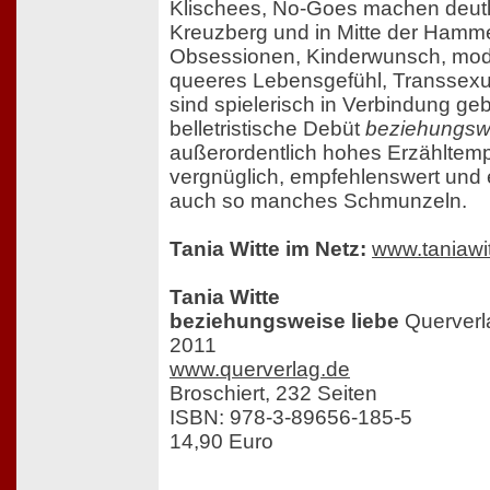
Klischees, No-Goes machen deutlic
Kreuzberg und in Mitte der Hamme
Obsessionen, Kinderwunsch, mod
queeres Lebensgefühl, Transsexual
sind spielerisch in Verbindung ge
belletristische Debüt
beziehungswe
außerordentlich hohes Erzähltempo
vergnüglich, empfehlenswert und e
auch so manches Schmunzeln.
Tania Witte im Netz:
www.taniawi
Tania Witte
beziehungsweise liebe
Querverl
2011
www.querverlag.de
Broschiert, 232 Seiten
ISBN: 978-3-89656-185-5
14,90 Euro