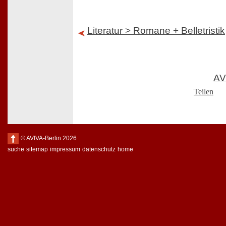
Literatur > Romane + Belletristik
AV
Teilen
© AVIVA-Berlin 2026
suche
sitemap
impressum
datenschutz
home