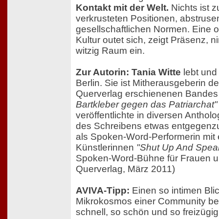
Kontakt mit der Welt.
Nichts ist 
verkrusteten Positionen, abstruse
gesellschaftlichen Normen. Eine o
Kultur outet sich, zeigt Präsenz, n
witzig Raum ein.
Zur Autorin: Tania Witte
lebt und 
Berlin. Sie ist Mitherausgeberin d
Querverlag erschienenen Bande
Bartkleber gegen das Patriarchat"
veröffentlichte in diversen Antholo
des Schreibens etwas entgegenzu
als Spoken-Word-Performerin mit 
Künstlerinnen
"Shut Up And Spea
Spoken-Word-Bühne für Frauen un
Querverlag, März 2011)
AVIVA-Tipp:
Einen so intimen Blic
Mikrokosmos einer Community bek
schnell, so schön und so freizügig