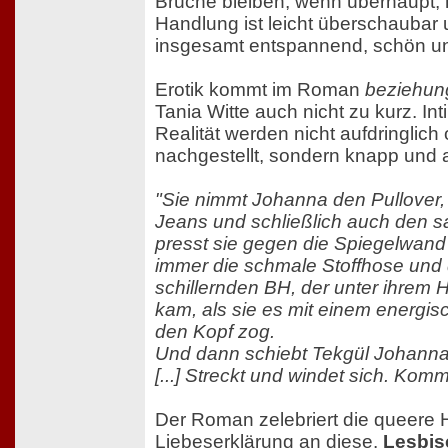
Brüche bleiben, wenn überhaupt, 
Handlung ist leicht überschaubar 
insgesamt entspannend, schön u
Erotik kommt im Roman
beziehun
Tania Witte auch nicht zu kurz. In
Realität werden nicht aufdringlich
nachgestellt, sondern knapp und 
"Sie nimmt Johanna den Pullover, 
Jeans und schließlich auch den s
presst sie gegen die Spiegelwand
immer die schmale Stoffhose und
schillernden BH, der unter ihrem
kam, als sie es mit einem energi
den Kopf zog.
Und dann schiebt Tekgül Johanna
[...] Streckt und windet sich. Komm
Der Roman zelebriert die queere H
Liebeserklärung an diese.
Lesbis