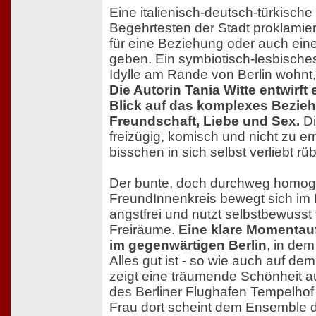
Eine italienisch-deutsch-türkische
Begehrtesten der Stadt proklamie
für eine Beziehung oder auch eine 
geben. Ein symbiotisch-lesbisches
Idylle am Rande von Berlin wohnt, f
Die Autorin Tania Witte entwirft 
Blick auf das komplexes Bezie
Freundschaft, Liebe und Sex.
Di
freizügig, komisch und nicht zu er
bisschen in sich selbst verliebt rüb
Der bunte, doch durchweg homoge
FreundInnenkreis bewegt sich i
angstfrei und nutzt selbstbewuss
Freiräume.
Eine klare Momenta
im gegenwärtigen Berlin
, in dem
Alles gut ist - so wie auch auf de
zeigt eine träumende Schönheit 
des Berliner Flughafen Tempelhof 
Frau dort scheint dem Ensemble