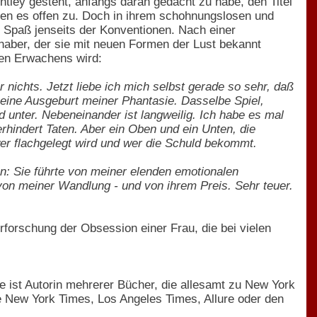
tley gesteht, anfangs daran gedacht zu habe, den Titel
en es offen zu. Doch in ihrem schohnungslosen und
n Spaß jenseits der Konventionen. Nach einer
bhaber, der sie mit neuen Formen der Lust bekannt
len Erwachens wird:
r nichts. Jetzt liebe ich mich selbst gerade so sehr, daß
ar eine Ausgeburt meiner Phantasie. Dasselbe Spiel,
 unter. Nebeneinander ist langweilig. Ich habe es mal
verhindert Taten. Aber ein Oben und ein Unten, die
er flachgelegt wird und wer die Schuld bekommt.
n: Sie führte von meiner elenden emotionalen
on meiner Wandlung - und von ihrem Preis. Sehr teuer.
Erforschung der Obsession einer Frau, die bei vielen
e ist Autorin mehrerer Bücher, die allesamt zu New York
e New York Times, Los Angeles Times, Allure oder den