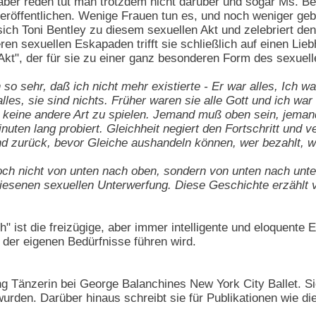
aber reden tut man trotzdem nicht darüber und sogar Ms. Ben
röffentlichen. Wenige Frauen tun es, und noch weniger geb
ich Toni Bentley zu diesem sexuellen Akt und zelebriert de
en sexuellen Eskapaden trifft sie schließlich auf einen Lie
 Akt", der für sie zu einer ganz besonderen Form des sexuel
 so sehr, daß ich nicht mehr existierte - Er war alles, Ich wa
 alles, sie sind nichts. Früher waren sie alle Gott und ich w
 keine andere Art zu spielen. Jemand muß oben sein, jemand
inuten lang probiert. Gleichheit negiert den Fortschritt und 
d zurück, bevor Gleiche aushandeln können, wer bezahlt, w
och nicht von unten nach oben, sondern von unten nach unte
iesenen sexuellen Unterwerfung. Diese Geschichte erzählt v
h" ist die freizügige, aber immer intelligente und eloquente 
 der eigenen Bedürfnisse führen wird.
ng Tänzerin bei George Balanchines New York City Ballet. Si
rden. Darüber hinaus schreibt sie für Publikationen wie di