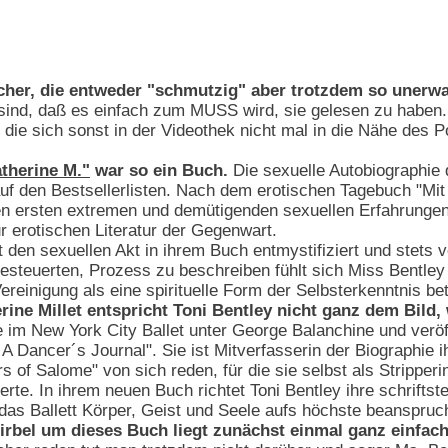
cher, die entweder "schmutzig" aber trotzdem so unerwar
sind, daß es einfach zum MUSS wird, sie gelesen zu haben.
, die sich sonst in der Videothek nicht mal in die Nähe des 
therine M."
war so ein Buch.
Die sexuelle Autobiographie 
auf den Bestsellerlisten. Nach dem erotischen Tagebuch "Mi
hren ersten extremen und demütigenden sexuellen Erfahrungen 
r erotischen Literatur der Gegenwart.
en sexuellen Akt in ihrem Buch entmystifiziert und stets v
teuerten, Prozess zu beschreiben fühlt sich Miss Bentley 
ereinigung als eine spirituelle Form der Selbsterkenntnis bet
ine Millet entspricht Toni Bentley nicht ganz dem Bild,
 im New York City Ballet unter George Balanchine und veröffe
 Dancer´s Journal". Sie ist Mitverfasserin der Biographie i
rs of Salome" von sich reden, für die sie selbst als Strippe
erte. In ihrem neuen Buch richtet Toni Bentley ihre schrift
as Ballett Körper, Geist und Seele aufs höchste beanspruch
irbel um dieses Buch liegt zunächst einmal ganz einfach