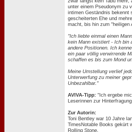
zwar längst kein Tabu mehr, 
unter einem Pseudonym zu ve
intimen Geständnis bekennt s
gescheiterten Ehe und mehrer
macht, bis hin zum "heiligen
"Ich liebte einmal einen Mann
kein Mann existiert - Ich bin
andere Positionen. Ich kenne
ein paar völlig verwirrende M
schaffen es bis zum Mond un
Meine Umstellung verlief jed
Unterwerfung zu meiner gepr
Unbezahlbar."
AVIVA-Tipp:
"Ich ergebe mic
Leserinnen zur Hinterfragung
Zur Autorin:
Toni Bentley war 10 Jahre la
TimesNotable Books gekürt wu
Rolling Stone.