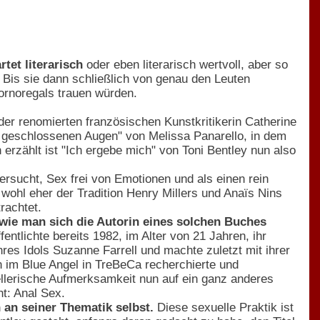
tet literarisch
oder eben literarisch wertvoll, aber so
 Bis sie dann schließlich von genau den Leuten
Pornoregals trauen würden.
der renomierten französischen Kunstkritikerin Catherine
t geschlossenen Augen" von Melissa Panarello, in dem
erzählt ist "Ich ergebe mich" von Toni Bentley nun also
ersucht, Sex frei von Emotionen und als einen rein
wohl eher der Tradition Henry Millers und Anaïs Nins
rachtet.
 wie man sich die Autorin eines solchen Buches
ntlichte bereits 1982, im Alter von 21 Jahren, ihr
hres Idols Suzanne Farrell und machte zuletzt mit ihrer
rin im Blue Angel in TreBeCa recherchierte und
stellerische Aufmerksamkeit nun auf ein ganz anderes
t: Anal Sex.
 an seiner Thematik selbst.
Diese sexuelle Praktik ist