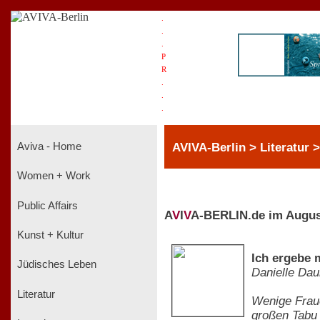
.
.
.
P
R
.
.
.
AVIVA-Berlin > Literatur 
Aviva - Home
Women + Work
Public Affairs
A
V
I
V
A-BERLIN.de im Augus
Kunst + Kultur
Ich ergebe 
Jüdisches Leben
Danielle Da
Literatur
Wenige Fraue
großen Tabu 