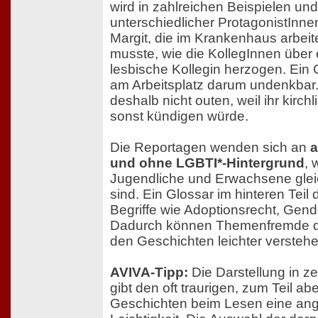
wird in zahlreichen Beispielen un
unterschiedlicher ProtagonistInnen
Margit, die im Krankenhaus arbeit
musste, wie die KollegInnen über
lesbische Kollegin herzogen. Ein C
am Arbeitsplatz darum undenkbar. B
deshalb nicht outen, weil ihr kirchl
sonst kündigen würde.
Die Reportagen wenden sich an
a
und ohne LGBTI*-Hintergrund
, 
Jugendliche und Erwachsene gle
sind. Ein Glossar im hinteren Teil 
Begriffe wie Adoptionsrecht, Gend
Dadurch können Themenfremde d
den Geschichten leichter verstehe
AVIVA-Tipp:
Die Darstellung in z
gibt den oft traurigen, zum Teil a
Geschichten beim Lesen eine an