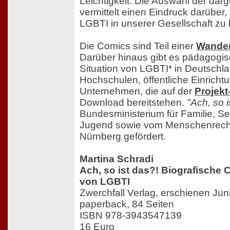
Leichtigkeit. Die Auswahl der darg
vermittelt einen Eindruck darüber,
LGBTI in unserer Gesellschaft zu 
Die Comics sind Teil einer
Wander
Darüber hinaus gibt es pädagogis
Situation von LGBTI* in Deutschla
Hochschulen, öffentliche Einricht
Unternehmen, die auf der
Projekt
Download bereitstehen.
"Ach, so i
Bundesministerium für Familie, S
Jugend sowie vom Menschenrecht
Nürnberg gefördert.
Martina Schradi
Ach, so ist das?! Biografische
von LGBTI
Zwerchfall Verlag, erschienen Jun
paperback, 84 Seiten
ISBN 978-3943547139
16 Euro