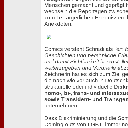
Menschen gemacht und geprägt 
wechseln die Reportagen zwische
zum Teil ärgerlichen Erlebnissen, 
Anekdoten.
Comics versteht Schradi als
"ein 
Geschichten und persönliche Erle
und damit Sichtbarkeit herzustell
weiterzugeben und Vorurteile abz
Zeichnerin hat es sich zum Ziel g
die nach wie vor auch in Deutsc
strukturelle oder individuelle
Diskr
homo-, bi-, trans- und intersex
sowie Transident- und Transge
unternehmen.
Dass Diskriminierung und die Schw
Coming-outs von LGBTI immer noc