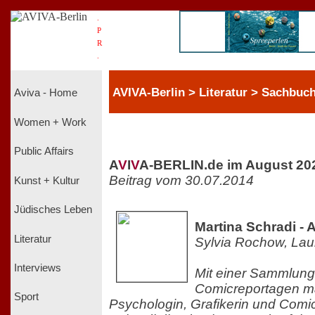
.
P
R
.
AVIVA-Berlin > Literatur > Sachbuc
Aviva - Home
Women + Work
Public Affairs
A
V
I
V
A-BERLIN.de im August 20
Beitrag vom 30.07.2014
Kunst + Kultur
Jüdisches Leben
Martina Schradi - A
Literatur
Sylvia Rochow, Lau
Interviews
Mit einer Sammlung 
Comicreportagen ma
Sport
Psychologin, Grafikerin und Comi