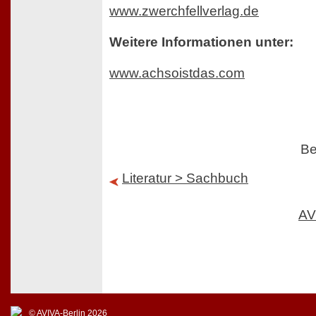
www.zwerchfellverlag.de
Weitere Informationen unter:
www.achsoistdas.com
Be
Literatur > Sachbuch
AV
© AVIVA-Berlin 2026