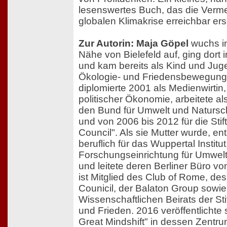
lesenswertes Buch, das die Verm
globalen Klimakrise erreichbar ers
Zur Autorin: Maja Göpel
wuchs in
Nähe von Bielefeld auf, ging dort
und kam bereits als Kind und Juge
Ökologie- und Friedensbewegung 
diplomierte 2001 als Medienwirtin
politischer Ökonomie, arbeitete al
den Bund für Umwelt und Natursc
und von 2006 bis 2012 für die Sti
Council". Als sie Mutter wurde, en
beruflich für das Wuppertal Institut
Forschungseinrichtung für Umwelt
und leitete deren Berliner Büro vo
ist Mitglied des Club of Rome, de
Counicil, der Balaton Group sowi
Wissenschaftlichen Beirats der St
und Frieden. 2016 veröffentlichte 
Great Mindshift" in dessen Zentr