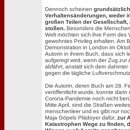
Dennoch scheinen
grundsätzlic
Verhaltensänderungen, weder in 
großen Teilen der Gesellschaft, 
stoßen.
Besonders die Menschen 
Welt möchten sich ihre Form des 
gewohntes Privileg erhalten. Am B
Demonstration in London im Oktob
Autorin in ihrem Buch, dass sich l
aufgeregt wird, wenn der Zug zur A
abfährt, anstatt sich dem dahinte
gegen die tägliche Luftverschmut
Die Autorin, deren Buch am 28. F
veröffentlicht wurde, konnte dari
Corona-Pandemie noch nicht berü
Mitte April, sind die Straßen weit
menschenleer und es gibt nur noc
Maja Göpels Plädoyer dafür,
zur 
Katastrophen Wege zu finden, d