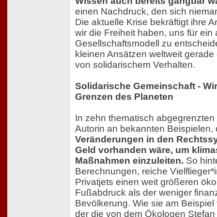
Wissen auch bereits gangbar w
einen Nachdruck, den sich niema
Die aktuelle Krise bekräftigt ihre
wir die Freiheit haben, uns für ei
Gesellschaftsmodell zu entscheide
kleinen Ansätzen weltweit gerad
von solidarischem Verhalten.
Solidarische Gemeinschaft - Wir
Grenzen des Planeten
In zehn thematisch abgegrenzten K
Autorin an bekannten Beispielen,
Veränderungen in den Rechts
Geld vorhanden wäre, um klim
Maßnahmen einzuleiten.
So hint
Berechnungen, reiche Vielflieger*i
Privatjets einen weit größeren ök
Fußabdruck als der weniger finanz
Bevölkerung. Wie sie am Beispiel v
der die von dem Ökologen Stefan