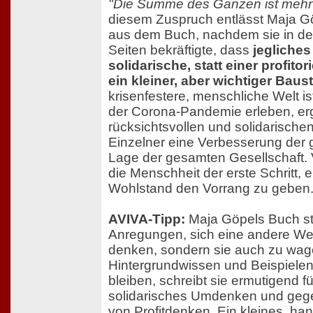
"Die Summe des Ganzen ist mehr a
diesem Zuspruch entlässt Maja Gö
aus dem Buch, nachdem sie in d
Seiten bekräftigte, dass
jegliches
solidarische, statt einer profitor
ein kleiner, aber wichtiger Baus
krisenfestere, menschliche Welt ist
der Corona-Pandemie erleben, erg
rücksichtsvollen und solidarischen
Einzelner eine Verbesserung der 
Lage der gesamten Gesellschaft. Vi
die Menschheit der erste Schritt, 
Wohlstand den Vorrang zu geben
AVIVA-Tipp:
Maja Göpels Buch ste
Anregungen, sich eine andere Welt
denken, sondern sie auch zu wage
Hintergrundwissen und Beispielen
bleiben, schreibt sie ermutigend fü
solidarisches Umdenken und gege
von Profitdenken. Ein kleines, ha