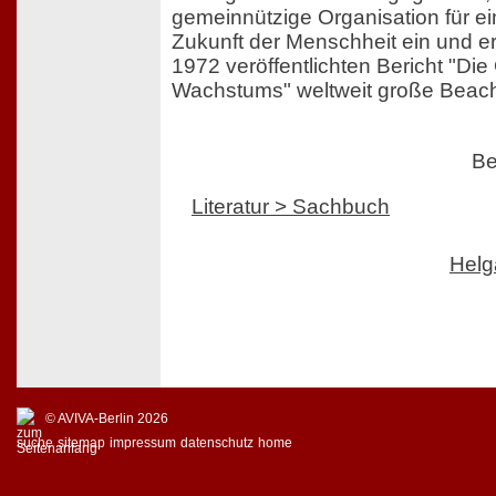
gemeinnützige Organisation für ei
Zukunft der Menschheit ein und e
1972 veröffentlichten Bericht "Di
Wachstums" weltweit große Beac
Be
Literatur > Sachbuch
Helg
© AVIVA-Berlin 2026
suche
sitemap
impressum
datenschutz
home