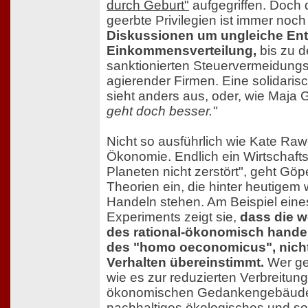
durch Geburt"
aufgegriffen. Doch 
geerbte Privilegien ist immer noc
Diskussionen um ungleiche En
Einkommensverteilung,
bis zu 
sanktionierten Steuervermeidungst
agierender Firmen. Eine solidari
sieht anders aus, oder, wie Maja 
geht doch besser."
Nicht so ausführlich wie Kate Raw
Ökonomie. Endlich ein Wirtschaft
Planeten nicht zerstört", geht Gö
Theorien ein, die hinter heutigem 
Handeln stehen. Am Beispiel eine
Experiments zeigt sie,
dass die we
des rational-ökonomisch hand
des "homo oeconomicus", nicht
Verhalten übereinstimmt.
Wer gen
wie es zur reduzierten Verbreitung
ökonomischen Gedankengebäude
nachhaltiges ökologisches und so