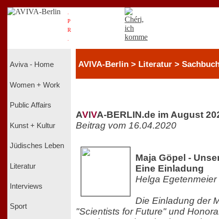
.
P
R
.
AVIVA-Berlin > Literatur > Sachbuc
Aviva - Home
Women + Work
Public Affairs
A
V
I
V
A-BERLIN.de im August 20
Beitrag vom 16.04.2020
Kunst + Kultur
Jüdisches Leben
Maja Göpel - Unse
Literatur
Eine Einladung
Helga Egetenmeier
Interviews
Die Einladung der M
Sport
"Scientists for Future" und Honora