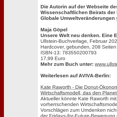
Die Autorin auf der Webseite de
Wissenschaftlichen Beirats de
Globale Umweltveränderungen
Maja Göpel
Unsere Welt neu denken. Eine 
Ullstein-Buchverlage, Februar 20
Hardcover, gebunden, 208 Seiten
ISBN-13: 783550200793
17,99 Euro
Mehr zum Buch unter:
www.ullst
Weiterlesen auf AVIVA-Berlin:
Kate Raworth - Die Donut-Ökonomi
Wirtschaftsmodell, das den Planete
Aktueller könnte Kate Raworth mit 
vorherrschenden Wirtschaftsmodel
Vorschlägen zum Umdenken nicht
der Fridays-for-Future-Bewegung