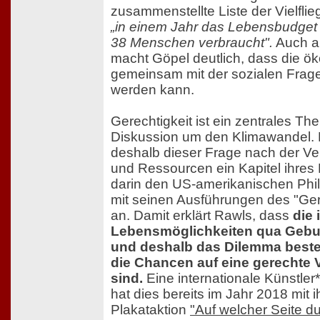
zusammenstellte Liste der Vielflieg
„in einem Jahr das Lebensbudget
38 Menschen verbraucht".
Auch an
macht Göpel deutlich, dass die ök
gemeinsam mit der sozialen Fra
werden kann.
Gerechtigkeit ist ein zentrales Th
Diskussion um den Klimawandel.
deshalb dieser Frage nach der Ver
und Ressourcen ein Kapitel ihres
darin den US-amerikanischen Ph
mit seinen Ausführungen des "Ge
an. Damit erklärt Rawls, dass
die 
Lebensmöglichkeiten qua Gebu
und deshalb das Dilemma beste
die Chancen auf eine gerechte 
sind.
Eine internationale Künstler
hat dies bereits im Jahr 2018 mit
Plakataktion
"Auf welcher Seite du 