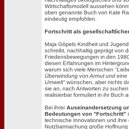
Wirtschaftsmodell aussehen könnt
oben genannte Buch von Kate Raw
eindeutig empfohlen.
Fortschritt als gesellschaftlich
Maja Göpels Kindheit und Jugend 
schreibt, nachhaltig geprägt von 
Friedensbewegungen in den 1980-
diesen Erfahrungen im Hintergrund 
warum sich viele Menschen
"Lieb
Überwindung von Armut und eine 
Umwelt"
wünschen, aber nichts daf
sie an, nach Antworten zu suchen,
realisierbar formuliert in ihr Buc
Bei ihrer
Auseinandersetzung um
Bedeutungen von "Fortschritt"
s
technische Innovationen und ihr
Nutzbarmachung große Hoffnung ge