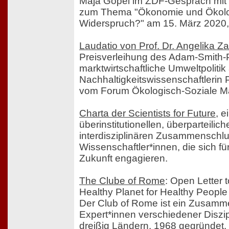
Maja Göpel im ZDF-Gespräch mit 
zum Thema "Ökonomie und Ökolog
Widerspruch?" am 15. März 2020,
Laudatio von Prof. Dr. Angelika Za
Preisverleihung des Adam-Smith-P
marktwirtschaftliche Umweltpolitik
Nachhaltigkeitswissenschaftlerin 
vom Forum Ökologisch-Soziale Mar
Charta der Scientists for Future
, 
überinstitutionellen, überparteilic
interdisziplinären Zusammenschl
Wissenschaftler*innen, die sich fü
Zukunft engagieren.
The Clube of Rome
: Open Letter 
Healthy Planet for Healthy People
Der Club of Rome ist ein Zusamm
Expert*innen verschiedener Diszi
dreißig Ländern. 1968 gegründet, s