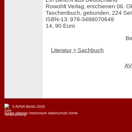
Rowohlt Verlag, erschienen 06. O
Taschenbuch, gebunden, 224 Sei
ISBN-13: 978-3498070649
14, 90 Euro
Be
Literatur > Sachbuch
AV
© AVIVA-Berlin 2026
suche
sitemap
impressum
datenschutz
home