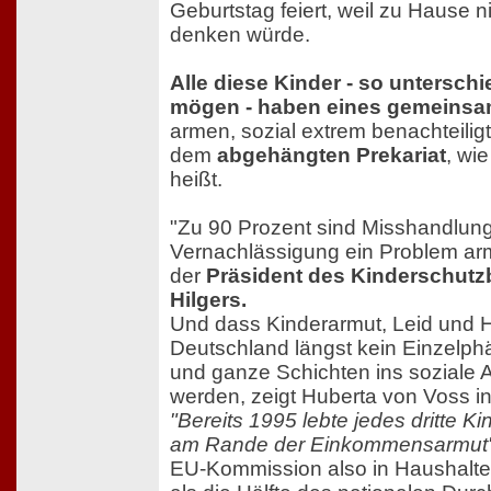
Geburtstag feiert, weil zu Hause
denken würde.
Alle diese Kinder - so unterschi
mögen - haben eines gemeinsa
armen, sozial extrem benachteilig
dem
abgehängten Prekariat
, wi
heißt.
"Zu 90 Prozent sind Misshandlun
Vernachlässigung ein Problem arm
der
Präsident des Kinderschut
Hilgers.
Und dass Kinderarmut, Leid und 
Deutschland längst kein Einzelp
und ganze Schichten ins soziale 
werden, zeigt Huberta von Voss in
"Bereits 1995 lebte jedes dritte Ki
am Rande der Einkommensarmut"
EU-Kommission also in Haushalten