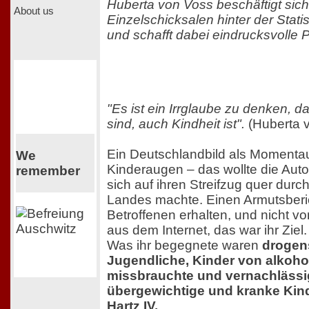
Huberta von Voss beschäftigt sich
About us
Einzelschicksalen hinter der Statis
und schafft dabei eindrucksvolle Po
"Es ist ein Irrglaube zu denken, d
sind, auch Kindheit ist".
(Huberta v
Ein Deutschlandbild als Moment
We
Kinderaugen – das wollte die Autor
remember
sich auf ihren Streifzug quer durch
Landes machte. Einen Armutsberic
Betroffenen erhalten, und nicht 
aus dem Internet, das war ihr Ziel.
Was ihr begegnete waren
drogen
Jugendliche, Kinder von alkoho
missbrauchte und vernachlässi
übergewichtige und kranke Kin
Hartz IV.