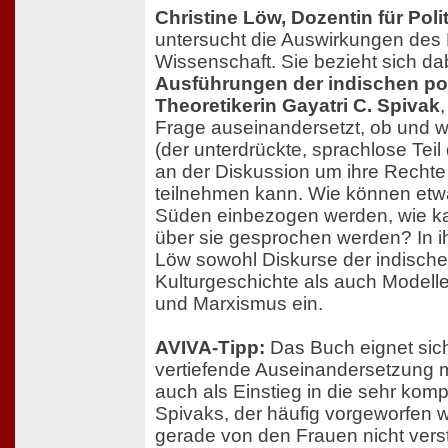
Christine Löw, Dozentin für Poli
untersucht die Auswirkungen des 
Wissenschaft. Sie bezieht sich dab
Ausführungen der indischen po
Theoretikerin Gayatri C. Spivak
,
Frage auseinandersetzt, ob und w
(der unterdrückte, sprachlose Tei
an der Diskussion um ihre Rechte
teilnehmen kann. Wie können etw
Süden einbezogen werden, wie kan
über sie gesprochen werden? In ih
Löw sowohl Diskurse der indischen
Kulturgeschichte als auch Modell
und Marxismus ein.
AVIVA-Tipp:
Das Buch eignet sich
vertiefende Auseinandersetzung 
auch als Einstieg in die sehr ko
Spivaks, der häufig vorgeworfen 
gerade von den Frauen nicht verst