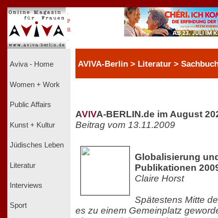
.
P
R
.
AVIVA-Berlin > Literatur > Sachbuc
Aviva - Home
Women + Work
Public Affairs
A
V
I
V
A-BERLIN.de im August 20
Beitrag vom 13.11.2009
Kunst + Kultur
Jüdisches Leben
Globalisierung un
Literatur
Publikationen 200
Claire Horst
Interviews
Spätestens Mitte de
Sport
es zu einem Gemeinplatz geworde