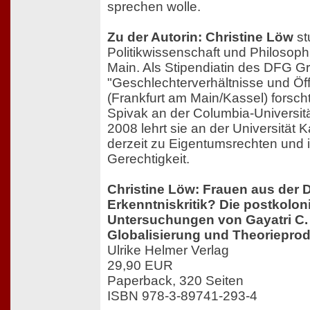
sprechen wolle.
Zu der Autorin: Christine Löw
st
Politikwissenschaft und Philosoph
Main. Als Stipendiatin des DFG Gr
"Geschlechterverhältnisse und Öff
(Frankfurt am Main/Kassel) forscht
Spivak an der Columbia-Universitä
2008 lehrt sie an der Universität K
derzeit zu Eigentumsrechten und i
Gerechtigkeit.
Christine Löw: Frauen aus der D
Erkenntniskritik? Die postkolon
Untersuchungen von Gayatri C.
Globalisierung und Theoriepro
Ulrike Helmer Verlag
29,90 EUR
Paperback, 320 Seiten
ISBN 978-3-89741-293-4