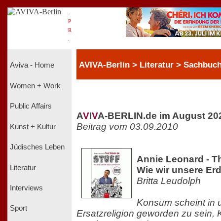
.
P
R
.
AVIVA-Berlin > Literatur > Sachbuc
Aviva - Home
Women + Work
Public Affairs
A
V
I
V
A-BERLIN.de im August 20
Beitrag vom 03.09.2010
Kunst + Kultur
Jüdisches Leben
Annie Leonard - Th
Literatur
Wie wir unsere Er
Britta Leudolph
Interviews
Konsum scheint in u
Sport
Ersatzreligion geworden zu sein,