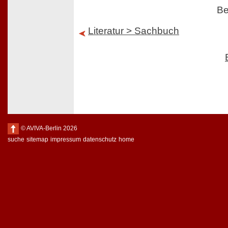
Be
Literatur > Sachbuch
© AVIVA-Berlin 2026
suche
sitemap
impressum
datenschutz
home