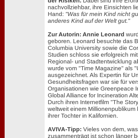
der Risiken.
Dabei sind ihre Erört
nachvollziehbar, ihre Einsichten li
Hand:
"Was für mein Kind nicht gut 
anderes Kind auf der Welt gut."
Zur Autorin: Annie Leonard
wurd
geboren. Leonard besuchte das Ba
Columbia University sowie die Corn
Studien schloss sie erfolgreich mit
Regional- und Stadtentwicklung a
wurde vom "Time Magazine" als "
ausgezeichnet. Als Expertin für 
Gesundheitsfragen war sie für ve
Organisationen wie Greenpeace In
Global Alliance for Incineration Alt
Durch ihren Internetfilm "The Story
weltweit einem Millionenpublikum b
ihrer Tochter in Kalifornien.
AVIVA-Tipp:
Vieles von dem, was 
zusammenträgt ist schon länger b