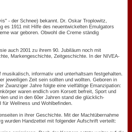
is" - der Schnee) bekannt. Dr. Oskar Troplowitz,
g es 1911 mit Hilfe des neuentwickelten Emulgators
Creme war geboren. Obwohl die Creme ständig
sie auch 2001 zu ihrem 90. Jubiläum noch mit
ichte, Markengeschichte, Zeitgeschichte. In der NIVEA-
musikalisch, informativ und unterhaltsam festgehalten.
jeweiligen Zeit sein sollten und wollten. Geboren in
er Zwanziger Jahre folgte eine vielfältige Emanzipation:
körper waren endlich vom Korsett befreit, Sport und
n und in den 60er Jahren stand die glücklich-
l für Wellness und Wohlbefinden.
tenseiten in ihrer Geschichte. Mit der Machtübernahme
urden Handzettel mit folgender Aufschrift verteilt: