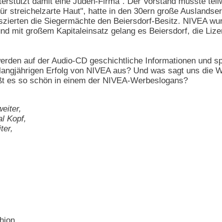
terstützt damit eine Juden-Firma". Der Vorstand musste teil
r streichelzarte Haut", hatte in den 30ern große Auslandser
zierten die Siegermächte den Beiersdorf-Besitz. NIVEA wurd
nd mit großem Kapitaleinsatz gelang es Beiersdorf, die Li
werden auf der Audio-CD geschichtliche Informationen und sp
ngjährigen Erfolg von NIVEA aus? Und was sagt uns die Wer
ßt es so schön in einem der NIVEA-Werbeslogans?
eiter,
l Kopf,
ter,
hion