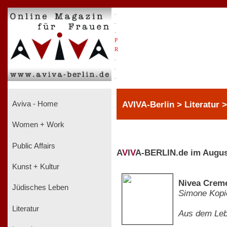
.
.
.
P
R
.
.
.
AVIVA-Berlin > Literatur 
Aviva - Home
Women + Work
Public Affairs
A
V
I
V
A-BERLIN.de im Augus
Kunst + Kultur
Nivea Creme
Jüdisches Leben
Simone Kopi
Literatur
Aus dem Leb