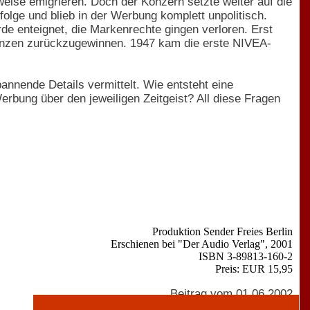
weise emigrieren. Doch der Konzern setzte weiter auf die
folge und blieb in der Werbung komplett unpolitisch.
e enteignet, die Markenrechte gingen verloren. Erst
zenzen zurückzugewinnen. 1947 kam die erste NIVEA-
annende Details vermittelt. Wie entsteht eine
bung über den jeweiligen Zeitgeist? All diese Fragen
Produktion Sender Freies Berlin
Erschienen bei "Der Audio Verlag", 2001
ISBN 3-89813-160-2
Preis: EUR 15,95
Beitrag vom 01.06.2002