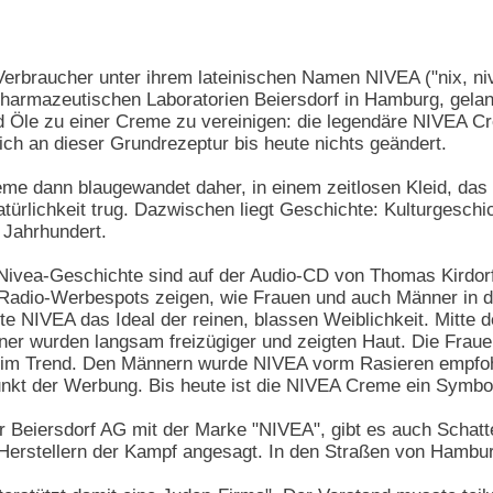
erbraucher unter ihrem lateinischen Namen NIVEA ("nix, niv
pharmazeutischen Laboratorien Beiersdorf in Hamburg, gelan
d Öle zu einer Creme zu vereinigen: die legendäre NIVEA 
sich an dieser Grundrezeptur bis heute nichts geändert.
me dann blaugewandet daher, in einem zeitlosen Kleid, das 
türlichkeit trug. Dazwischen liegt Geschichte: Kulturgesch
 Jahrhundert.
Nivea-Geschichte sind auf der Audio-CD von Thomas Kirdorf 
Radio-Werbespots zeigen, wie Frauen und auch Männer in der 
te NIVEA das Ideal der reinen, blassen Weiblichkeit. Mitte d
er wurden langsam freizügiger und zeigten Haut. Die Frauen
im Trend. Den Männern wurde NIVEA vorm Rasieren empfohle
punkt der Werbung. Bis heute ist die NIVEA Creme ein Symbo
r Beiersdorf AG mit der Marke "NIVEA", gibt es auch Schat
rstellern der Kampf angesagt. In den Straßen von Hamburg w