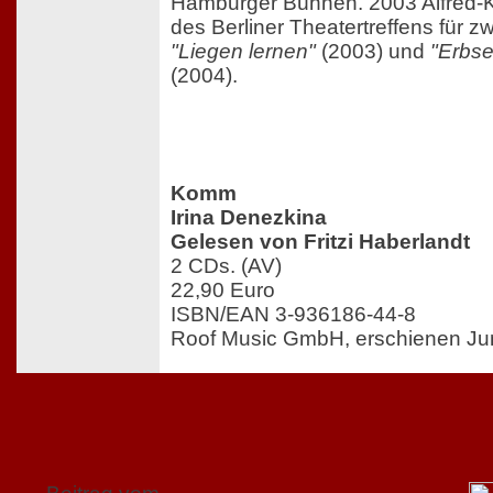
Hamburger Bühnen. 2003 Alfred-Ke
des Berliner Theatertreffens für zw
"Liegen lernen"
(2003) und
"Erbse
(2004).
Komm
Irina Denezkina
Gelesen von Fritzi Haberlandt
2 CDs. (AV)
22,90 Euro
ISBN/EAN 3-936186-44-8
Roof Music GmbH, erschienen Ju