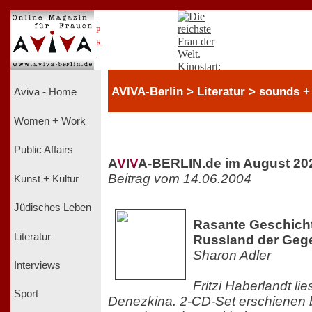
.
P
R
.
AVIVA-Berlin > Literatur > sounds 
Aviva - Home
Women + Work
Public Affairs
A
V
I
V
A-BERLIN.de im August 20
Beitrag vom 14.06.2004
Kunst + Kultur
Jüdisches Leben
Rasante Geschich
Literatur
Russland der Geg
Sharon Adler
Interviews
Fritzi Haberlandt li
Sport
Denezkina. 2-CD-Set erschienen b