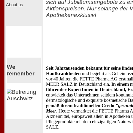
sich auf Jubiläumsangebote zu e
About us
Aktionspreisen. Nur solange der Vo
Apothekenexklusiv!
We
Seit Jahrtausenden bekannt für seine lind
remember
Hautkrankheiten
und begehrt als Geheimreze
vor 40 Jahren die FETTE Pharma AG erst
MEER SALZ in Deutschland ein.
In einem m
führender ExpertInnen in Deutschland, Fr
entwickelt das Unternehmen seitdem kontinuier
dermatologische und exquisite kosmetische Ba
gemäß ihrem traditionellen Credo
"gesunde
Meer
. Heute vermarktet die FETTE Pharma 
Arzneimittel, europaweit allein in Apotheken 
Pflegeprodukte mit dem einzigartigen Natu
SALZ.