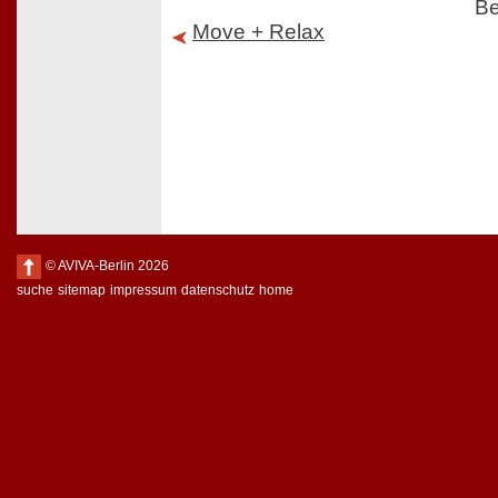
Be
Move + Relax
© AVIVA-Berlin 2026
suche
sitemap
impressum
datenschutz
home