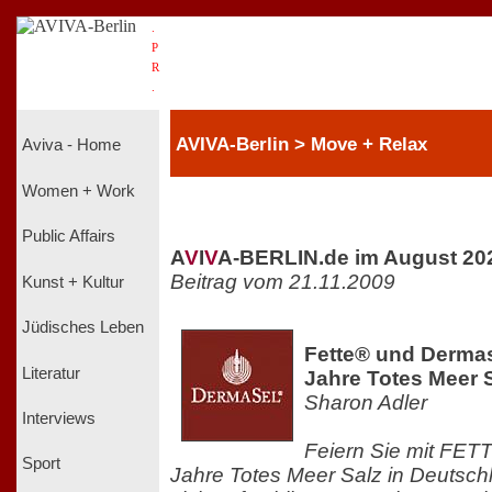
.
P
R
.
AVIVA-Berlin > Move + Relax
Aviva - Home
Women + Work
Public Affairs
A
V
I
V
A-BERLIN.de im August 20
Beitrag vom 21.11.2009
Kunst + Kultur
Jüdisches Leben
Fette® und Dermas
Literatur
Jahre Totes Meer 
Sharon Adler
Interviews
Feiern Sie mit FE
Sport
Jahre Totes Meer Salz in Deutsch