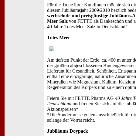
Für die Treue ihrer KundInnen möchte sich 
diesem Jubiläumsjahr 2009/2010 herzlich be
wechselnde und preisgünstige Jubiläums-An
Meer Salz
von FETTE als Dankeschön und als
40 Jahre Totes Meer Salz in Deutschland!
Totes Meer
Am tiefsten Punkt der Erde, ca. 400 m unter d
der größten abgeschlossenen Binnengewässer,
Lieferant für Gesundheit, Schönheit, Entspa
enthält eine einzigartige, natürliche Zusamme
Mineralien wie Magnesium, Kalium, Kalzium 
Regeneration des Körpers und zu einem optimi
Feiern Sie mit FETTE Pharma AG
40 Jahre T
Deutschland
und freuen Sie sich auf die Jubi
Aktionspreisen*
*Die Sonderpreise gelten ausschließlich für d
solange der Vorrat reicht.
Jubiläums Doypack