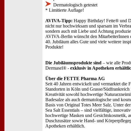
Dermatologisch getestet
* Limitierte Auflage!
AVIVA-Tipp:
Happy Birthday! Fette® und D
nicht nur hochwirksam und sparsam im Verbra
sondern auch mit Liebe und Achtung produzier
AVIVA-Berlin wünscht den MitarbeiterInne
40. Jubiläum alles Gute und viele weitere insp
Produkte!
Die Jubiläumsprodukte sind
– wie alle Pro
Dermasel® -
exklusiv in Apotheken erhältli
Über die FETTE Pharma AG
Seit 40 Jahren entwickelt und vermarktet di
Standorten in Köln und Grasse/Südfrankreic
Kreativität sowohl hochwertige Naturarzneimi
Badesalze als auch dermatologische und kosme
Basis von Original Totes Meer Salz. Unter 
Sea Salt Essentials – sind vielfältige, innova
hochwertige Masken und Gesichtskosmetik, 
Duschzusätze sowie Hand- und Körperpflegep
Apotheken erhältlich.