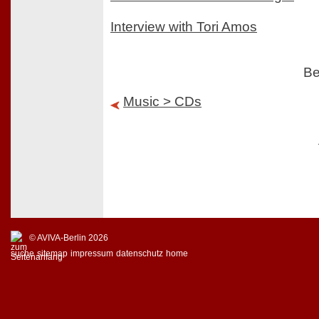
Interview with Tori Amos
Be
Music > CDs
© AVIVA-Berlin 2026
suche
sitemap
impressum
datenschutz
home