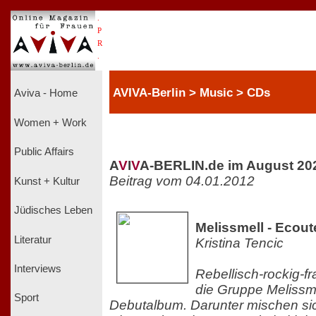
.
P
R
.
AVIVA-Berlin > Music > CDs
Aviva - Home
Women + Work
Public Affairs
A
V
I
V
A-BERLIN.de im August 20
Beitrag vom 04.01.2012
Kunst + Kultur
Jüdisches Leben
Melissmell - Ecoute
Literatur
Kristina Tencic
Interviews
Rebellisch-rockig-fr
die Gruppe Melissme
Sport
Debutalbum. Darunter mischen si