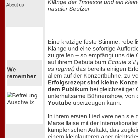
Klänge der Tristesse und ein klei
About us
nasaler Seufzer
Eine kratzige feste Stimme, rebel
Klänge und eine sofortige Auffor
zu greifen – so empfängt uns die
auf ihrem Debutalbum
Ecoute s´il
es regnet)
das bereits einigen Erfo
We
allem auf der Konzertbühne, zu v
remember
Erfolgsrezept sind kleine Konzert
dem Publikum
bei gleichzeitiger 
unterhaltsame Bühnenshow, von d
Youtube
überzeugen kann.
In ihrem ersten Lied vereinen sie 
Marseillaise mit der International
kämpferischen Auftakt, das zuglei
einem kleinlauteren aber nichtsdes