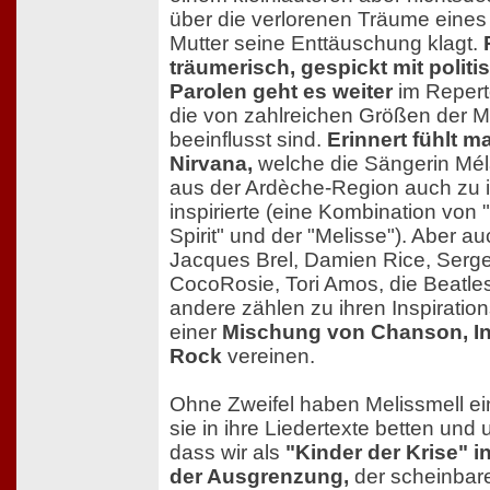
über die verlorenen Träume eines
Mutter seine Enttäuschung klagt.
träumerisch, gespickt mit politi
Parolen geht es weiter
im Reperto
die von zahlreichen Größen der M
beeinflusst sind.
Erinnert fühlt m
Nirvana,
welche die Sängerin Mél
aus der Ardèche-Region auch zu
inspirierte (eine Kombination von 
Spirit" und der "Melisse"). Aber au
Jacques Brel, Damien Rice, Serg
CocoRosie, Tori Amos, die Beatles
andere zählen zu ihren Inspiration
einer
Mischung von Chanson, I
Rock
vereinen.
Ohne Zweifel haben Melissmell ei
sie in ihre Liedertexte betten und
dass wir als
"Kinder der Krise" i
der Ausgrenzung,
der scheinbare