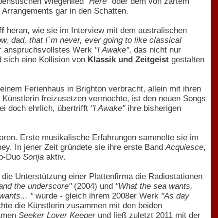
spenstischen Wiegenlied
"Here"
oder dem von zartem
en Arrangements gar in den Schatten.
f
heran, wie sie im Interview mit dem australischen
ow, dad, that I´m never, ever going to like classical
er anspruchsvollstes Werk
"I Awake"
, das nicht nur
sich eine Kollision von
Klassik und Zeitgeist
gestalten
inem Ferienhaus in Brighton verbracht, allein mit ihren
 Künstlerin freizusetzen vermochte, ist den neuen Songs
i doch ehrlich, übertrifft
"I Awake"
ihre bisherigen
oren. Erste musikalische Erfahrungen sammelte sie im
ey. In jener Zeit gründete sie ihre erste Band
Acquiesce
,
pop-Duo
Sorija
aktiv.
ie Unterstützung einer Plattenfirma die Radiostationen
and the underscore"
(2004) und
"What the sea wants,
wants... "
wurde - gleich ihrem 2008er Werk
"As day
chte die Künstlerin zusammen mit den beiden
Namen
Seeker Lover Keeper
und ließ zuletzt 2011 mit der