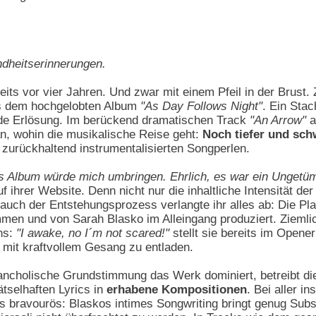
ndheitserinnerungen.
eits vor vier Jahren. Und zwar mit einem Pfeil in der Brus
us dem hochgelobten Album
"As Day Follows Night"
. Ein Sta
nde Erlösung. Im berückend dramatischen Track
"An Arrow"
a
an, wohin die musikalische Reise geht:
Noch tiefer und sch
l zurückhaltend instrumentalisierten Songperlen.
s Album würde mich umbringen. Ehrlich, es war ein Ungetüm
f ihrer Website. Denn nicht nur die inhaltliche Intensität de
auch der Entstehungsprozess verlangte ihr alles ab: Die Pl
en und von Sarah Blasko im Alleingang produziert. Ziemlich 
ns:
"I awake, no I´m not scared!"
stellt sie bereits im Opene
e mit kraftvollem Gesang zu entladen.
lancholische Grundstimmung das Werk dominiert, betreibt d
ätselhaften Lyrics in
erhabene Kompositionen
. Bei aller i
bravourös: Blaskos intimes Songwriting bringt genug Subst