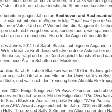
iersoli nicht überfrachtet zu werden. In Tracks wie dem ge
s"
stellt ihre klare, charakteristische Stimme die kunstvoll
ie bereits in jungen Jahren an
Beethoven und Rachmaninof
t - zunächst mit eher mäßigem Erfolg:
"I just want you to kn
als ihrem Vater. Und nun? Widmet ihm die Sängerin ihr bish
gen doch nicht vergebens war, sondern auch, wie spannend 
achen, das so manchem/r HörerIn die Augen öffnen dürfte.
 des Jahres 2011 hat Sarah Blasko laut eigenen Angaben in e
elch kreative Kraft diese selbstverordnete Askese bei der
Sinnkrise, fragil und mitreißend zugleich, kunstvoll und dabe
 eine neue Ära im Schaffen der Musikerin.
ko
alias Sarah Elizabeth Blaskow wurde 1976 in Sydney geb
ter englische Literatur und Film an der Universität von Sydn
 auflöste, und war nach der Trennung beim Akustik/Elektro
schien 2002. Einige Songs von
"Prelusive"
konnten auch ohne d
iederveröffentlich wurde. Mit den Folgealben
"The Overture 
rte Sarah Blasko in Australien große Erfolge.
"What the sea 
rten ARIA-Award ausgezeichnet. Im Jahre 2010 veröffentli
en Holly Throsby und Sally Seltmann ein Album unter dem 