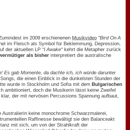
t. Zumindest im 2009 erschienenen
Musikvideo
"Bird On A
chel im Fleisch als Symbol für Beklemmung, Depression,
uf der aktuellen LP
“I Awake“
kehrt die Metapher zurück
wermütiger als bisher
interpretiert die australische
! Es gab Momente, da dachte ich, ich würde darunter
r Songs, die einen Einblick in die dunkelsten Stunden der
atte wurde in Stockholm und Sofia mit dem
Bulgarischen
ambitioniert, doch die Musikerin lässt keine Zweifel
r klar, der mit nervösen Percussions Spannung aufbaut,
ie Australierin keine monochrome Schwarzmalerei,
nstrumentellen Raffinesse bewältigt sie den Balanceakt
anz mit sich, um von der Strahlkraft der