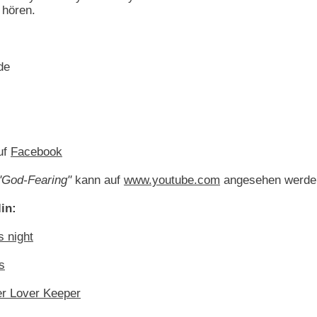
 hören.
de
uf
Facebook
"God-Fearing"
kann auf
www.youtube.com
angesehen werde
in:
s night
s
er Lover Keeper