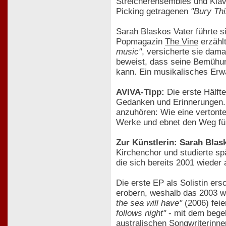
Streicherensembles und Klav
Picking getragenen
"Bury Thi
Sarah Blaskos Vater führte s
Popmagazin
The Vine
erzähl
music"
, versicherte sie dam
beweist, dass seine Bemühun
kann. Ein musikalisches Erw
AVIVA-Tipp:
Die erste Hälfte
Gedanken und Erinnerungen. W
anzuhören: Wie eine vertonte 
Werke und ebnet den Weg für
Zur Künstlerin: Sarah Blas
Kirchenchor und studierte spä
die sich bereits 2001 wieder
Die erste EP als Solistin er
erobern, weshalb das 2003 w
the sea will have"
(2006) feie
follows night"
- mit dem begeh
australischen Songwriterinn