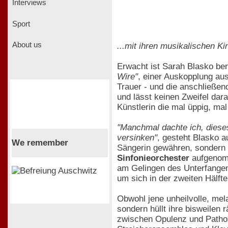
Interviews
Sport
About us
...mit ihren musikalischen Ki
Erwacht ist Sarah Blasko ber
Wire"
, einer Auskopplung a
Trauer - und die anschließe
und lässt keinen Zweifel dar
Künstlerin die mal üppig, ma
"Manchmal dachte ich, diese
versinken"
, gesteht Blasko au
We remember
Sängerin gewähren, sondern 
Sinfonieorchester
aufgenomm
am Gelingen des Unterfange
um sich in der zweiten Hälft
Obwohl jene unheilvolle, me
sondern hüllt ihre bisweilen r
zwischen Opulenz und Pathos 