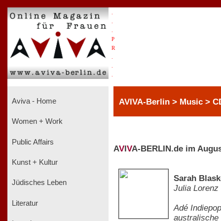
.
.
.
P
R
.
.
.
AVIVA-Berlin > Music > C
Aviva - Home
Women + Work
Public Affairs
A
V
I
V
A-BERLIN.de im Augus
Kunst + Kultur
Sarah Blask
Jüdisches Leben
Julia Lorenz
Literatur
Adé Indiepop
australische