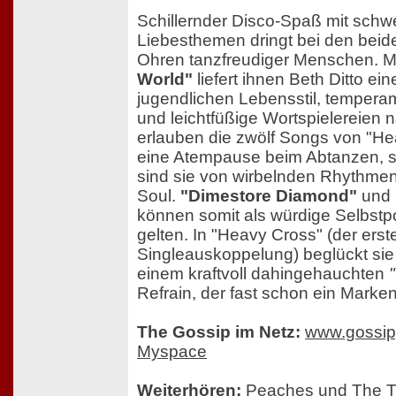
Schillernder Disco-Spaß mit schw
Liebesthemen dringt bei den beid
Ohren tanzfreudiger Menschen. M
World"
liefert ihnen Beth Ditto e
jugendlichen Lebensstil, tempera
und leichtfüßige Wortspielereien 
erlauben die zwölf Songs von "H
eine Atempause beim Abtanzen, s
sind sie von wirbelnden Rhythme
Soul.
"Dimestore Diamond"
und
können somit als würdige Selbstpor
gelten. In "Heavy Cross" (der erst
Singleauskoppelung) beglückt sie 
einem kraftvoll dahingehauchten
Refrain, der fast schon ein Marken
The Gossip im Netz:
www.gossip
Myspace
Weiterhören:
Peaches
und
The T