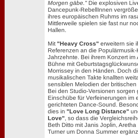
Morgen gäbe."
Die explosiven Live-
Dancepunk-RebellInnen vergrößer
ihres europäischen Ruhms im ra
Mittlerweile spielen sie fast nur n
Hallen.
Mit
"Heavy Cross"
erweitern sie 
Referenzen an die Populärmusik-H
Jahrzehnte. Bei ihrem Konzert im A
Bühne mit Geburtstagsglückwunsc
Morrissey in den Händen. Doch di
musikalischen Takte knallten weit
sensiblen Melodien der britischen
Bei den Studio-Versionen sorgen 
Einschübe für Verfeinerungen im 
gerichteten Dance-Sound. Besonde
dies in
"Love Long Distance"
un
Love"
, so dass die Vergleichsrei
Beth Ditto mit Janis Joplin, Aretha
Turner um Donna Summer ergänz