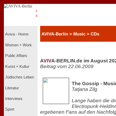
.
P
R
.
AVIVA-Berlin > Music > CDs
Aviva - Home
Women + Work
Public Affairs
A
V
I
V
A-BERLIN.de im August 20
Beitrag vom 22.06.2009
Kunst + Kultur
Jüdisches Leben
The Gossip - Musi
Literatur
Tatjana Zilg
Interviews
Lange haben die dre
Electropunk-HeldInn
Sport
ergebenen Fans auf den Nachfolg