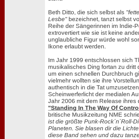
Beth Ditto, die sich selbst als
"fett
Lesbe"
bezeichnet, tanzt selbst vo
Reihe der Sängerinnen im Indie-P
extrovertiert wie sie ist keine ande
unglaubliche Figur würde wohl so
Ikone erlaubt werden.
Im Jahr 1999 entschlossen sich T
musikalisches Ding fortan zu dritt
um einen schnellen Durchbruch gi
vielmehr wollten sie ihre Vorstell
authentisch in die Tat umzusetzen.
Scheinwerferlicht der medialen Au
Jahr 2006 mit dem Release ihres 
"Standing In The Way Of Contro
britische Musikzeitung NME schrie
ist die größte Punk-Rock´n´Roll-
Planeten. Sie blasen dir die Licht
diese Band sehen und dazu tanze