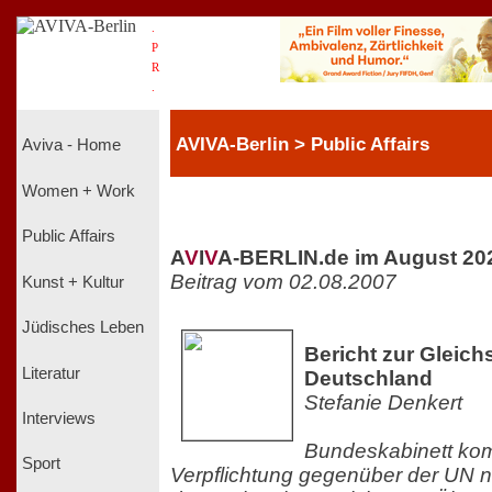
.
P
R
.
AVIVA-Berlin > Public Affairs
Aviva - Home
Women + Work
Public Affairs
A
V
I
V
A-BERLIN.de im August 20
Beitrag vom 02.08.2007
Kunst + Kultur
Jüdisches Leben
Bericht zur Gleichs
Literatur
Deutschland
Stefanie Denkert
Interviews
Bundeskabinett kom
Sport
Verpflichtung gegenüber der UN n