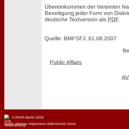
Übereinkommen der Vereinten Nat
Beseitigung jeder Form von Diskri
deutsche Textversion als
PDF
.
Quelle: BMFSFJ, 01.08.2007
Be
Public Affairs
AV
© AVIVA-Berlin 2026
suche
sitemap
impressum
datenschutz
home