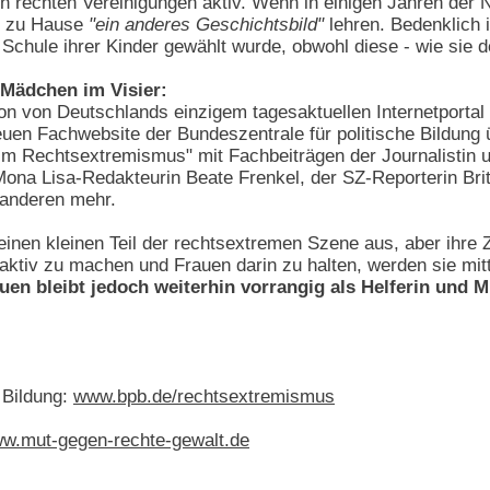
in rechten Vereinigungen aktiv. Wenn in einigen Jahren de
en zu Hause
"ein anderes Geschichtsbild"
lehren. Bedenklich 
er Schule ihrer Kinder gewählt wurde, obwohl diese - wie sie
 Mädchen im Visier:
tion von Deutschlands einzigem tagesaktuellen Internetport
uen Fachwebsite der Bundeszentrale für politische Bildun
im Rechtsextremismus" mit Fachbeiträgen der Journalistin 
 Mona Lisa-Redakteurin Beate Frenkel, der SZ-Reporterin B
 anderen mehr.
inen kleinen Teil der rechtsextremen Szene aus, aber ihre Za
ktiv zu machen und Frauen darin zu halten, werden sie mittle
n bleibt jedoch weiterhin vorrangig als Helferin und Mu
 Bildung:
www.bpb.de/rechtsextremismus
w.mut-gegen-rechte-gewalt.de