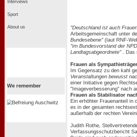
Interviews
Sport
About us
"Deutschland ist auch Fraue
Arbeitsgemeinschaft unter d
Bundesebene"
(laut RNF-Webs
"im Bundesvorstand der NPD s
Landtagsabgeordnete"
. Das 
Frauen als Sympathieträge
Im Gegensatz zu den kahl ge
Veranstaltungen bewusst nac
einer Initiative gegen Rech
We remember
"Imageverbesserung" nach au
Frauen als Stabilisator nac
Ein erhöhter Frauenanteil in
es in der gesamten rechtsex
außerhalb der rechten Verein
Judith Rothe, Stellvertreten
Verfassungsschutzbericht Sac