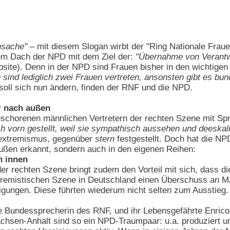
nsache"
– mit diesem Slogan wirbt der "Ring Nationale Fraue
em Dach der NPD mit dem Ziel der:
"Übernahme von Verantw
ite). Denn in der NPD sind Frauen bisher in den wichtigen 
ind lediglich zwei Frauen vertreten, ansonsten gibt es bun
soll sich nun ändern, finden der RNF und die NPD.
r nach außen
schorenen männlichen Vertretern der rechten Szene mit Spr
h vorn gestellt, weil sie sympathisch aussehen und deeskal
tsextremismus, gegenüber
stern
festgestellt. Doch hat die NP
ßen erkannt, sondern auch in den eigenen Reihen:
h innen
 der rechten Szene bringt zudem den Vorteil mit sich, dass
tremistischen Szene in Deutschland einen Überschuss an Mä
igungen. Diese führten wiederum nicht selten zum Ausstieg.
de Bundessprecherin des RNF, und ihr Lebensgefährte Enrico
hsen-Anhalt sind so ein NPD-Traumpaar: u.a. produziert und