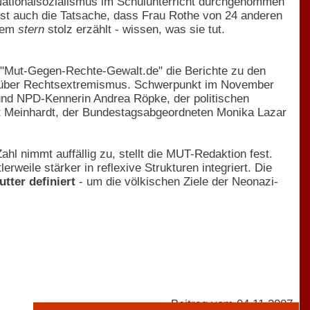
r Nationalsozialismus im Schulunterricht durchgenommen
ist auch die Tatsache, dass Frau Rothe von 24 anderen
 dem
stern
stolz erzählt - wissen, was sie tut.
al "Mut-Gegen-Rechte-Gewalt.de" die Berichte zu den
g über Rechtsextremismus. Schwerpunkt im November
und NPD-Kennerin Andrea Röpke, der politischen
rit Meinhardt, der Bundestagsabgeordneten Monika Lazar
hl nimmt auffällig zu, stellt die MUT-Redaktion fest.
rweile stärker in reflexive Strukturen integriert. Die
tter definiert
- um die völkischen Ziele der Neonazi-
Beitrag vom 04.11.2007