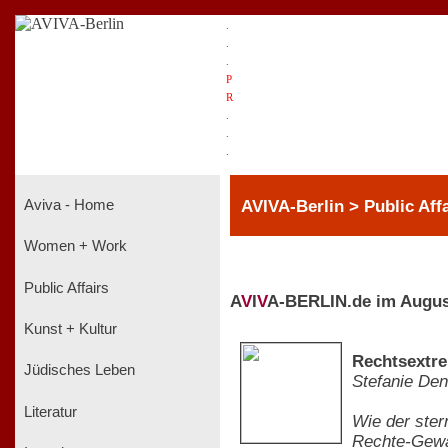
.
.
.
P
R
.
.
.
AVIVA-Berlin > Public Affa
Aviva - Home
Women + Work
Public Affairs
A
V
I
V
A-BERLIN.de im Augus
Kunst + Kultur
Rechtsextr
Jüdisches Leben
Stefanie Den
Literatur
Wie der
ster
Rechte-Gewa