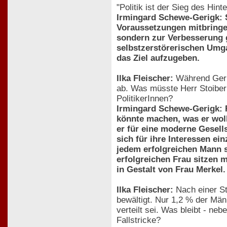
"Politik ist der Sieg des Hi
Irmingard Schewe-Gerigk: S
Voraussetzungen mitbringen
sondern zur Verbesserung g
selbstzerstörerischen Umg
das Ziel aufzugeben.
Ilka Fleischer:
Während Gerha
ab. Was müsste Herr Stoiber
PolitikerInnen?
Irmingard Schewe-Gerigk: F
könnte machen, was er wollt
er für eine moderne Gesells
sich für ihre Interessen ein
jedem erfolgreichen Mann s
erfolgreichen Frau sitzen m
in Gestalt von Frau Merkel.
Ilka Fleischer:
Nach einer St
bewältigt. Nur 1,2 % der Män
verteilt sei. Was bleibt - n
Fallstricke?