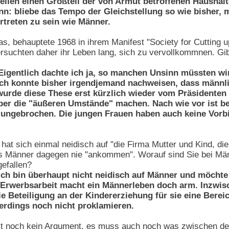
llen einen Großteil der von Armut betroffenen Haushalte
nn: bliebe das Tempo der Gleichstellung so wie bisher, 
rtreten zu sein wie Männer.
as, behauptete 1968 in ihrem Manifest "Society for Cuttin
rsuchten daher ihr Leben lang, sich zu vervollkommnen. Gi
igentlich dachte ich ja, so manchen Unsinn müssten wir
ch konnte bisher irgendjemand nachweisen, dass männli
rde diese These erst kürzlich wieder vom Präsidenten de
ber die "äußeren Umstände" machen. Nach wie vor ist be
ngebrochen. Die jungen Frauen haben auch keine Vorbil
hat sich einmal neidisch auf "die Firma Mutter und Kind, di
s Männer dagegen nie "ankommen". Worauf sind Sie bei Män
efallen?
ch bin überhaupt nicht neidisch auf Männer und möchte a
f Erwerbsarbeit macht ein Männerleben doch arm. Inzwis
e Beteiligung an der Kindererziehung für sie eine Berei
lerdings noch nicht proklamieren.
ist noch kein Argument, es muss auch noch was zwischen de