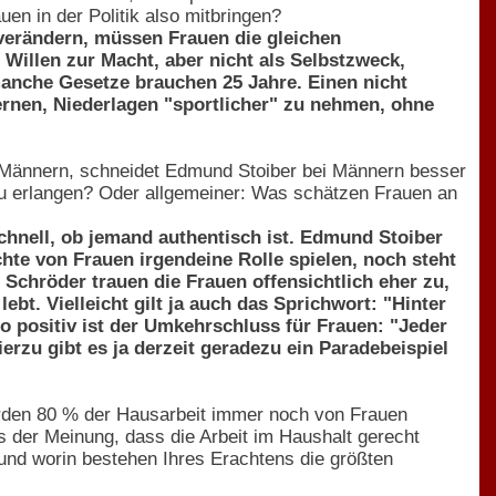
en in der Politik also mitbringen?
 verändern, müssen Frauen die gleichen
Willen zur Macht, aber nicht als Selbstzweck,
manche Gesetze brauchen 25 Jahre. Einen nicht
rnen, Niederlagen "sportlicher" zu nehmen, ohne
i Männern, schneidet Edmund Stoiber bei Männern besser
zu erlangen? Oder allgemeiner: Was schätzen Frauen an
chnell, ob jemand authentisch ist. Edmund Stoiber
chte von Frauen irgendeine Rolle spielen, noch steht
 Schröder trauen die Frauen offensichtlich eher zu,
lebt. Vielleicht gilt ja auch das Sprichwort: "Hinter
o positiv ist der Umkehrschluss für Frauen: "Jeder
erzu gibt es ja derzeit geradezu ein Paradebeispiel
rden 80 % der Hausarbeit immer noch von Frauen
s der Meinung, dass die Arbeit im Haushalt gerecht
 und worin bestehen Ihres Erachtens die größten