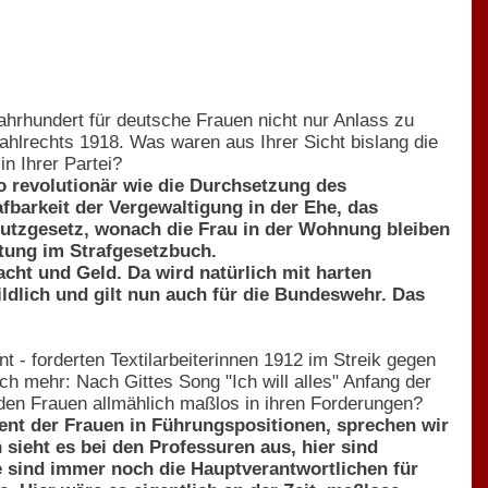
hrhundert für deutsche Frauen nicht nur Anlass zu
hlrechts 1918. Was waren aus Ihrer Sicht bislang die
in Ihrer Partei?
so revolutionär wie die Durchsetzung des
fbarkeit der Vergewaltigung in der Ehe, das
hutzgesetz, wonach die Frau in der Wohnung bleiben
tung im Strafgesetzbuch.
cht und Geld. Da wird natürlich mit harten
ildlich und gilt nun auch für die Bundeswehr. Das
 - forderten Textilarbeiterinnen 1912 im Streik gegen
h mehr: Nach Gittes Song "Ich will alles" Anfang der
erden Frauen allmählich maßlos in ihren Forderungen?
ent der Frauen in Führungspositionen, sprechen wir
ieht es bei den Professuren aus, hier sind
e sind immer noch die Hauptverantwortlichen für