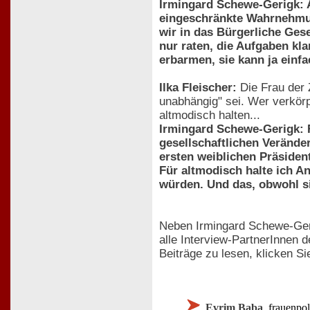
Irmingard Schewe-Gerigk: A
eingeschränkte Wahrnehmung
wir in das Bürgerliche Ges
nur raten, die Aufgaben kla
erbarmen, sie kann ja einfa
Ilka Fleischer:
Die Frau der 
unabhängig" sei. Wer verkörp
altmodisch halten...
Irmingard Schewe-Gerigk: Fr
gesellschaftlichen Veränder
ersten weiblichen Präsiden
Für altmodisch halte ich A
würden. Und das, obwohl s
Neben Irmingard Schewe-Ge
alle Interview-PartnerInnen 
Beiträge zu lesen, klicken Si
Evrim Baba
, frauenpo