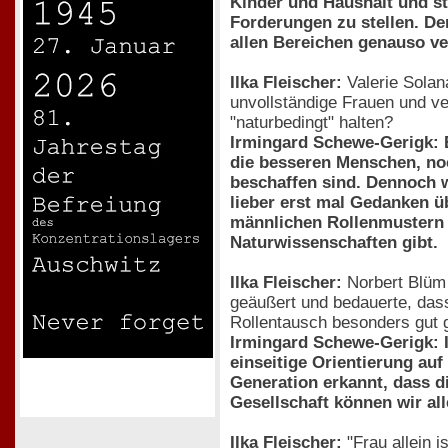
Kinder und Haushalt und ste
Forderungen zu stellen. De
allen Bereichen genauso ve
Ilka Fleischer:
Valerie Solan
unvollständige Frauen und ve
"naturbedingt" halten?
Irmingard Schewe-Gerigk: E
die besseren Menschen, no
beschaffen sind. Dennoch wu
lieber erst mal Gedanken ü
männlichen Rollenmustern u
Naturwissenschaften gibt.
Ilka Fleischer:
Norbert Blüm 
geäußert und bedauerte, das
Rollentausch besonders gut g
Irmingard Schewe-Gerigk: I
einseitige Orientierung au
Generation erkannt, dass di
Gesellschaft können wir al
Ilka Fleischer:
"Frau allein 