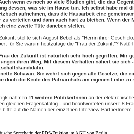
uch wenn es noch so viele Studien gibt, die das Gegent
 dessen, was sie im Hause tun. Ich selbst habe mal die
etzbuch aufnehmen, dass die Hausarbeit eine gemeinsame
r zu verteilen und dann auch hart zu bleiben. Wenn der M
ch eine zweite Tüte daneben stellen.
Zukunft stellte sich August Bebel als "Herrin ihrer Geschic
ert für Sie warum heutzutage die "Frau der Zukunft"? Natürl
au der Zukunft ist natürlich sehr hoch gegriffen. Mir ge
ungen ihren Weg, Mit diesem Verhalten nähert sie sich -
tschaftskandidatin.
nnette Schavan. Sie wehrt sich gegen alle Gesetze, die e
ie doch die Keule des Patriarchats am eigenen Leibe zu
rigk nahmen
11 weitere PolitikerInnen
an der elektronische
den gleichen Fragenkatalog - und beantworteten unsere 8 Fra
e bitte auf die Namen der einzelnen Interview-PartnerInnen:
litische Sprecherin der PDS-Fraktion im AGH von Berlin