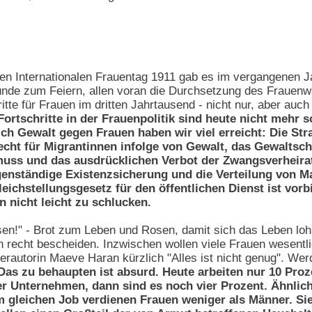
en Internationalen Frauentag 1911 gab es im vergangenen Ja
ünde zum Feiern, allen voran die Durchsetzung des Frauenwa
itte für Frauen im dritten Jahrtausend - nicht nur, aber auch 
ortschritte in der Frauenpolitik sind heute nicht mehr 
ch Gewalt gegen Frauen haben wir viel erreicht: Die Stra
echt für Migrantinnen infolge von Gewalt, das Gewaltsc
muss und das ausdrücklichen Verbot der Zwangsverheira
enständige Existenzsicherung und die Verteilung von Ma
ichstellungsgesetz für den öffentlichen Dienst ist vorb
 nicht leicht zu schlucken.
en!" - Brot zum Leben und Rosen, damit sich das Leben lohnt
recht bescheiden. Inzwischen wollen viele Frauen wesentlic
ellerautorin Maeve Haran kürzlich "Alles ist nicht genug". W
as zu behaupten ist absurd. Heute arbeiten nur 10 Proz
nternehmen, dann sind es noch vier Prozent. Ähnlich s
m gleichen Job verdienen Frauen weniger als Männer. Si