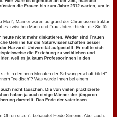
. Hier wäre es eigentlich an der Zeit, maßlose
müssten die Frauen bis zum Jahre 2312 warten, um in
g up Men", Männer wären aufgrund der Chromosomstruktur
bt es zwischen Mann und Frau Unterschiede, die Sie für
 heute nicht mehr diskutieren. Weder sind Frauen
che Gehirne für die Naturwissenschaften besser
r Harvard -Universität aufgestellt. Er sollte sich
ispielsweise die Erziehung zu weiblichen und
der, weil es ja kaum Professorinnen in den
e sich in den neun Monaten der Schwangerschaft bildet"
nern "neidisch"? Was würde Ihnen bei einem
uch nicht tauschen. Die von vielen praktizierte
chen haben ja auch einige Männer der jüngeren
cherung darstellt. Das Ende der vaterlosen
n Ohren sitzen", behauptet Heide Simonis. Aber auch: