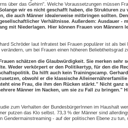
nterns über das Gehirn". Welche Voraussetzungen müssen Frau
olange wir es nicht geschafft haben, die Strukturen zu
, die auch Männer idealerweise mitbringen sollten. Den 
esellschaftlicher Verhältnisse. Außerdem: Ausdauer - 
ang mit Niederlagen. Hier können Frauen von Männern le
rd Schröder laut Infratest bei Frauen populärer ist als be
 verändern, um bei Frauen einen höheren Beliebtheitsgrad 
rauen schätzen die Glaubwürdigkeit. Sie merken sehr s
e. Weder verkörpert er den Politikertyp, für den die Re
chaftspolitik. Da hilft auch kein Trainingscamp. Gerhard
zusetzen, obwohl er die klassische Alleinernährerfamilie 
teht eine Frau, die ihm den Rücken stärkt." Nicht ganz s
ehrere Männer im Nacken, um sie zu Fall zu bringen." Hi
udie zum Verhalten der BundesbürgerInnen im Haushalt we
ner putzen das Klo selbst. 73,3 % der Männer sind allerding
eben Gendermainstreaming - auf der politischen Ebene zu tun,