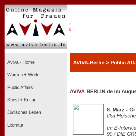
.
.
.
P
R
.
.
.
AVIVA-Berlin > Public Affa
Aviva - Home
Women + Work
Public Affairs
A
V
I
V
A-BERLIN.de im Augus
Kunst + Kultur
8. März - G
Jüdisches Leben
Ilka Fleische
Literatur
Im E-Intervi
90 / DIE GR