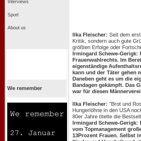
Interviews
Sport
About us
Ilka Fleischer:
Seit dem erst
Kritik, sondern auch gute Gr
größten Erfolge oder Fortschr
Irmingard Schewe-Gerigk: F
Frauenwahlrechts. Im Berei
eigenständige Aufenthaltsr
kann und der Täter gehen 
Daneben geht es um die eig
Bandagen gekämpft. Das Gle
We remember
war für diesen Männerverein
Ilka Fleischer:
"Brot und Ros
Hungerlöhne in den USA noch 
80er Jahre titelte die Bests
Irmingard Schewe-Gerigk: D
vom Topmanagement großer U
13Prozent Frauen. Selbst i