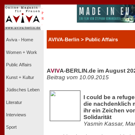
.
P
R
.
AVIVA-Berlin > Public Affairs
Aviva - Home
Women + Work
Public Affairs
A
V
I
V
A-BERLIN.de im August 20
Beitrag vom 10.09.2015
Kunst + Kultur
Jüdisches Leben
I could be a refuge
Literatur
die nachdenklich 
ihr ein Zeichen v
Interviews
Solidarität
Yasmin Kassar, Ma
Sport