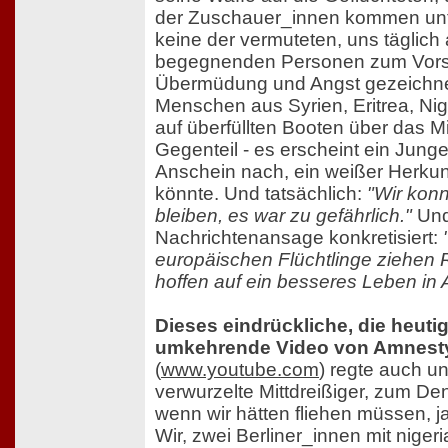
der Zuschauer_innen kommen un
keine der vermuteten, uns täglic
begegnenden Personen zum Vors
Übermüdung und Angst gezeichne
Menschen aus Syrien, Eritrea, Nige
auf überfüllten Booten über das Mi
Gegenteil - es erscheint ein Jung
Anschein nach, ein weißer Herkun
könnte. Und tatsächlich:
"Wir konn
bleiben, es war zu gefährlich."
Und
Nachrichtenansage konkretisiert:
europäischen Flüchtlinge ziehen 
hoffen auf ein besseres Leben in A
Dieses eindrückliche, die heutig
umkehrende Video von Amnesty 
(
www.youtube.com
) regte auch u
verwurzelte Mittdreißiger, zum D
wenn wir hätten fliehen müssen, j
Wir, zwei Berliner_innen mit niger