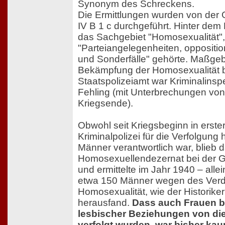
Synonym des Schreckens.
Die Ermittlungen wurden von der 
IV B 1 c durchgeführt. Hinter dem 
das Sachgebiet "Homosexualität",
"Parteiangelegenheiten, oppositio
und Sonderfälle" gehörte. Maßgebl
Bekämpfung der Homosexualität
Staatspolizeiamt war Kriminalinspe
Fehling (mit Unterbrechungen von
Kriegsende).
Obwohl seit Kriegsbeginn in erster
Kriminalpolizei für die Verfolgung
Männer verantwortlich war, blieb 
Homosexuellendezernat bei der Ge
und ermittelte im Jahr 1940 – allei
etwa 150 Männer wegen des Verd
Homosexualität, wie der Historike
herausfand.
Dass auch Frauen b
lesbischer Beziehungen von die
verfolgt wurden, war bisher ka