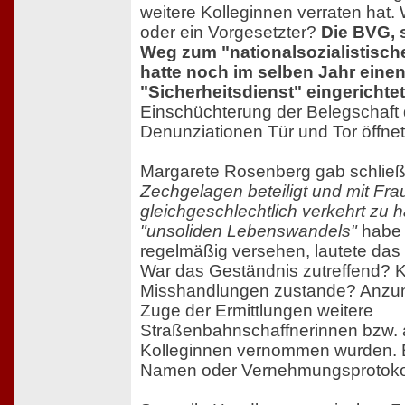
weitere Kolleginnen verraten hat. 
oder ein Vorgesetzter?
Die BVG, 
Weg zum "nationalsozialistisch
hatte noch im selben Jahr eine
"Sicherheitsdienst" eingerichtet
Einschüchterung der Belegschaft 
Denunziationen Tür und Tor öffnet
Margarete Rosenberg gab schließ
Zechgelagen beteiligt und mit Fr
gleichgeschlechtlich verkehrt zu 
"unsoliden Lebenswandels"
habe s
regelmäßig versehen, lautete das 
War das Geständnis zutreffend? 
Misshandlungen zustande? Anzun
Zuge der Ermittlungen weitere
Straßenbahnschaffnerinnen bzw. 
Kolleginnen vernommen wurden. E
Namen oder Vernehmungsprotokolle