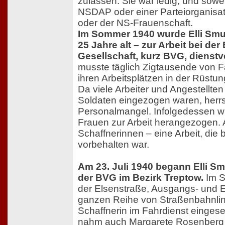
zulassen. Sie war ledig, und sowei
NSDAP oder einer Parteiorganis
oder der NS-Frauenschaft.
Im Sommer 1940 wurde Elli Smu
25 Jahre alt – zur Arbeit bei der
Gesellschaft, kurz BVG, dienstve
musste täglich Zigtausende von 
ihren Arbeitsplätzen in der Rüstun
Da viele Arbeiter und Angestellte
Soldaten eingezogen waren, herrs
Personalmangel. Infolgedessen w
Frauen zur Arbeit herangezogen. 
Schaffnerinnen – eine Arbeit, die
vorbehalten war.
Am 23. Juli 1940 begann Elli Sm
der BVG im Bezirk Treptow.
Im S
der Elsenstraße, Ausgangs- und 
ganzen Reihe von Straßenbahnlini
Schaffnerin im Fahrdienst eingese
nahm auch Margarete Rosenberg do