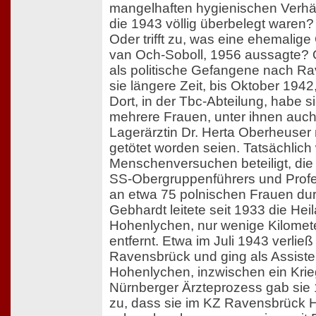
mangelhaften hygienischen Verhäl
die 1943 völlig überbelegt waren?
Oder trifft zu, was eine ehemalig
van Och-Soboll, 1956 aussagte?
als politische Gefangene nach R
sie längere Zeit, bis Oktober 1942
Dort, in der Tbc-Abteilung, habe s
mehrere Frauen, unter ihnen auch 
Lagerärztin Dr. Herta Oberheuser m
getötet worden seien. Tatsächlic
Menschenversuchen beteiligt, die
SS-Obergruppenführers und Profe
an etwa 75 polnischen Frauen du
Gebhardt leitete seit 1933 die Hei
Hohenlychen, nur wenige Kilomet
entfernt. Etwa im Juli 1943 verli
Ravensbrück und ging als Assiste
Hohenlychen, inzwischen ein Krieg
Nürnberger Ärzteprozess gab sie
zu, dass sie im KZ Ravensbrück Hä