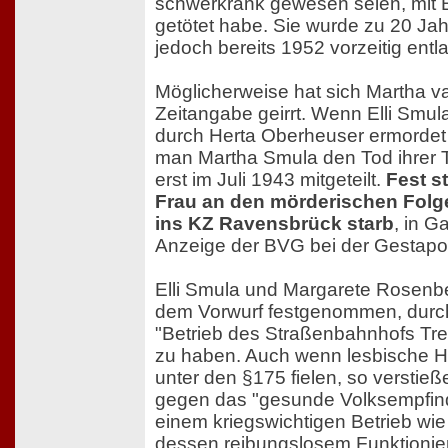
schwerkrank gewesen seien, mit B
getötet habe. Sie wurde zu 20 Jahr
jedoch bereits 1952 vorzeitig entl
Möglicherweise hat sich Martha v
Zeitangabe geirrt. Wenn Elli Smul
durch Herta Oberheuser ermordet
man Martha Smula den Tod ihrer T
erst im Juli 1943 mitgeteilt.
Fest s
Frau an den mörderischen Folg
ins KZ Ravensbrück starb
, in G
Anzeige der BVG bei der Gestapo
Elli Smula und Margarete Rosenb
dem Vorwurf festgenommen, durch
"Betrieb des Straßenbahnhofs Tre
zu haben. Auch wenn lesbische H
unter den §175 fielen, so verstieß
gegen das "gesunde Volksempfin
einem kriegswichtigen Betrieb wi
dessen reibungslosem Funktionier