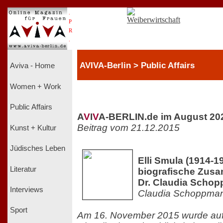
.
P
R
.
AVIVA-Berlin > Public Affairs
Aviva - Home
Women + Work
Public Affairs
A
V
I
V
A-BERLIN.de im August 20
Beitrag vom 21.12.2015
Kunst + Kultur
Jüdisches Leben
Elli Smula (1914-19
Literatur
biografische Zus
Dr. Claudia Scho
Interviews
Claudia Schoppma
Sport
Am 16. November 2015 wurde auf I