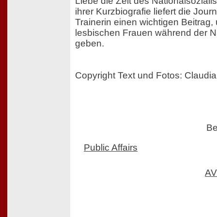
Liebe die Zeit des Nationalsozial
ihrer Kurzbiografie liefert die Jour
Trainerin einen wichtigen Beitrag,
lesbischen Frauen während der Na
geben.
Copyright Text und Fotos: Claud
Be
Public Affairs
AV