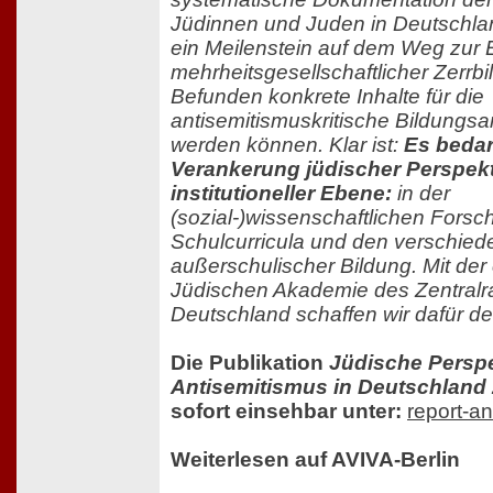
Jüdinnen und Juden in Deutschland
ein Meilenstein auf dem Weg zur 
mehrheitsgesellschaftlicher Zerrbi
Befunden konkrete Inhalte für die
antisemitismuskritische Bildungsar
werden können. Klar ist:
Es bedar
Verankerung jüdischer Perspekt
institutioneller Ebene:
in der
(sozial-)wissenschaftlichen Forsc
Schulcurricula und den verschied
außerschulischer Bildung. Mit de
Jüdischen Akademie des Zentralra
Deutschland schaffen wir dafür de
Die Publikation
Jüdische Perspe
Antisemitismus in Deutschland
sofort einsehbar unter:
report-an
Weiterlesen auf AVIVA-Berlin