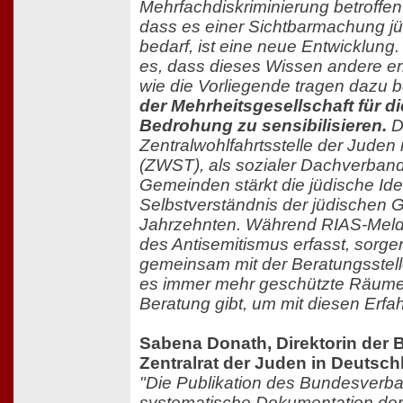
Mehrfachdiskriminierung betroffen
dass es einer Sichtbarmachung jü
bedarf, ist eine neue Entwicklung.
es, dass dieses Wissen andere err
wie die Vorliegende tragen dazu b
der Mehrheitsgesellschaft für 
Bedrohung zu sensibilisieren.
D
Zentralwohlfahrtsstelle der Juden
(ZWST), als sozialer Dachverban
Gemeinden stärkt die jüdische Ide
Selbstverständnis der jüdischen G
Jahrzehnten. Während RIAS-Meld
des Antisemitismus erfasst, sorg
gemeinsam mit der Beratungsstel
es immer mehr geschützte Räume 
Beratung gibt, um mit diesen Er
Sabena Donath, Direktorin der 
Zentralrat der Juden in Deutsch
"Die Publikation des Bundesverban
systematische Dokumentation der 