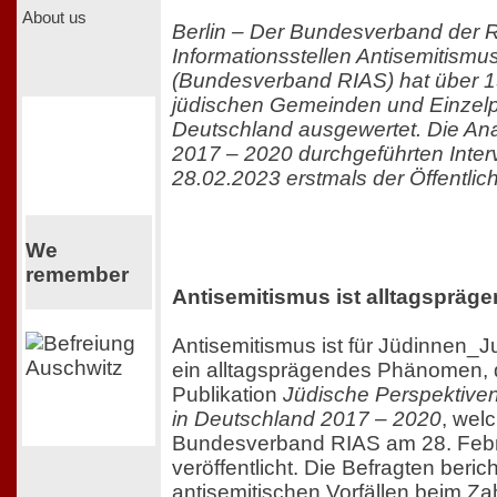
About us
Berlin – Der Bundesverband der 
Informationsstellen Antisemitismus
(Bundesverband RIAS) hat über 15
jüdischen Gemeinden und Einzel
Deutschland ausgewertet. Die An
2017 – 2020 durchgeführten Intervi
28.02.2023 erstmals der Öffentlich
We
remember
Antisemitismus ist alltagspräg
Antisemitismus ist für Jüdinnen_
ein alltagsprägendes Phänomen, d
Publikation
Jüdische Perspektiven
in Deutschland 2017 – 2020
, wel
Bundesverband RIAS am 28. Feb
veröffentlicht. Die Befragten beric
antisemitischen Vorfällen beim Zah