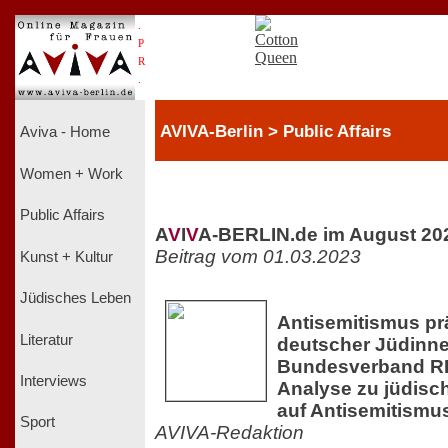
.
P
R
.
AVIVA-Berlin > Public Affairs
Aviva - Home
Women + Work
Public Affairs
A
V
I
V
A-BERLIN.de im August 20
Beitrag vom 01.03.2023
Kunst + Kultur
Jüdisches Leben
Antisemitismus prä
Literatur
deutscher Jüdinn
Bundesverband RIA
Interviews
Analyse zu jüdisc
auf Antisemitismu
Sport
AVIVA-Redaktion