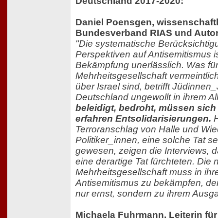
Deutschland 2017-2020:
Daniel Poensgen, wissenschaftl
Bundesverband RIAS und Autor
"Die systematische Berücksichtig
Perspektiven auf Antisemitismus i
Bekämpfung unerlässlich. Was für
Mehrheitsgesellschaft vermeintlic
über Israel sind, betrifft Jüdinnen
Deutschland ungewollt in ihrem Al
beleidigt, bedroht, müssen sich
erfahren Entsolidarisierungen.
H
Terroranschlag von Halle und Wie
Politiker_innen, eine solche Tat se
gewesen, zeigen die Interviews,
eine derartige Tat fürchteten. Die 
Mehrheitsgesellschaft muss in i
Antisemitismus zu bekämpfen, der
nur ernst, sondern zu ihrem Aus
Michaela Fuhrmann, Leiterin für