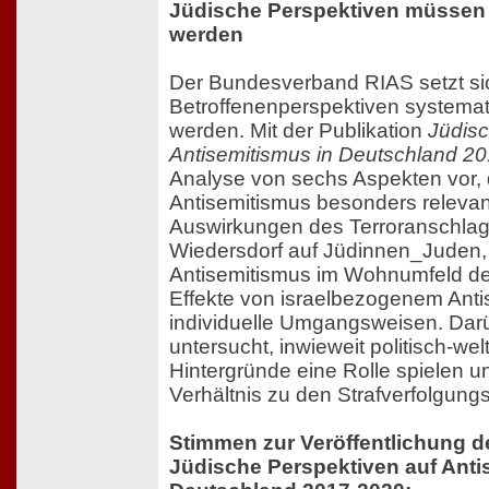
Jüdische Perspektiven müssen 
werden
Der Bundesverband RIAS setzt sic
Betroffenenperspektiven systemat
werden. Mit der Publikation
Jüdisc
Antisemitismus in Deutschland 2
Analyse von sechs Aspekten vor, d
Antisemitismus besonders relevant
Auswirkungen des Terroranschlags
Wiedersdorf auf Jüdinnen_Juden,
Antisemitismus im Wohnumfeld der
Effekte von israelbezogenem Ant
individuelle Umgangsweisen. Darü
untersucht, inwieweit politisch-we
Hintergründe eine Rolle spielen u
Verhältnis zu den Strafverfolgungs
Stimmen zur Veröffentlichung d
Jüdische Perspektiven auf Anti