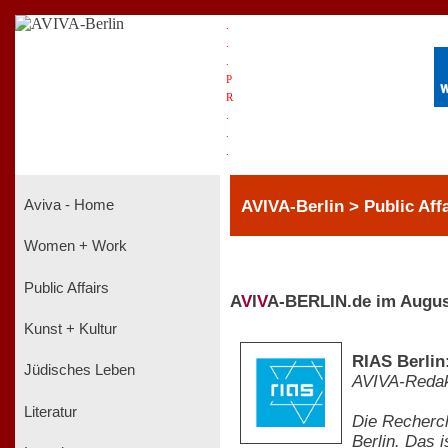
.
.
.
P
R
.
.
.
AVIVA-Berlin > Public Affa
Aviva - Home
Women + Work
Public Affairs
A
V
I
V
A-BERLIN.de im Augus
Kunst + Kultur
RIAS Berlin:
Jüdisches Leben
AVIVA-Redak
Literatur
Die Recherch
Berlin. Das 