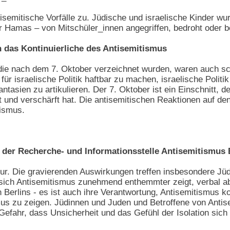
semitische Vorfälle zu. Jüdische und israelische Kinder w
r Hamas – von Mitschüler_innen angegriffen, bedroht oder b
ch das Kontinuierliche des Antisemitismus
die nach dem 7. Oktober verzeichnet wurden, waren auch sc
für israelische Politik haftbar zu machen, israelische Polit
antasien zu artikulieren. Der 7. Oktober ist ein Einschnitt,
kt und verschärft hat. Die antisemitischen Reaktionen auf d
tismus.
n der Recherche- und Informationsstelle Antisemitismus 
ur. Die gravierenden Auswirkungen treffen insbesondere Jüdin
sich Antisemitismus zunehmend enthemmter zeigt, verbal ab
Berlins - es ist auch ihre Verantwortung, Antisemitismus k
us zu zeigen. Jüdinnen und Juden und Betroffene von Antise
Gefahr, dass Unsicherheit und das Gefühl der Isolation sich 