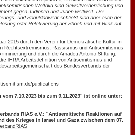
ntisemitischen Weltbild sind Gewaltverherrlichung und
ntiment gegen Jüdinnen und Juden weltweit. Der
nnerungs- und Schuldabwehr schließt sich aber auch der
mlosung oder Relativierung der Shoah und mit Blick auf
uar 2015 durch den Verein für Demokratische Kultur in
egen Rechtsextremismus, Rassismus und Antisemitismus
iskriminierung und durch die Amadeu Antonio Stiftung.
 die IHRA Arbeitsdefinition von Antisemitismus und
Bundesarbeitsgemeinschaft des Bundesverbands der
ntisemitism.de/publications
 vom 7.10.2023 bis zum 9.11.2023" ist online unter:
erbands RIAS e.V.: "Antisemitische Reaktionen auf
nd des Krieges in Israel und Gaza zwischen dem 07.
verbandRIAS