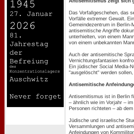
Antisemitismus zeigt sich
Das Vorfallgeschehen, das se
Vorfälle extremer Gewalt. Ei
Gemeindezentrum in Berlin-M
antisemitische Angriffe doku
unterhielten, von einem Mann
von einem unbekannten Mann 
Auch der antisemitische Spr
Vernichtungsfantasien konfro
Ein jüdischer Social Media-Nu
"ausgelöscht" werden sollen
Antisemitische Anfeindunge
Antisemitismus ist in Berlin
– ähnlich wie im Vorjahr – i
Personen richteten – ab dem
Jüdische und israelische Stud
Versammlungen und antisemit
Anfeindungen von Kommilito