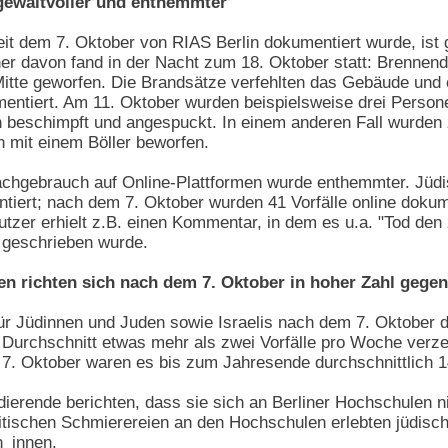
 gewaltvoller und enthemmter
it dem 7. Oktober von RIAS Berlin dokumentiert wurde, ist 
ner davon fand in der Nacht zum 18. Oktober statt: Brennen
itte geworfen. Die Brandsätze verfehlten das Gebäude und
mentiert. Am 11. Oktober wurden beispielsweise drei Persone
 beschimpft und angespuckt. In einem anderen Fall wurden 
mit einem Böller beworfen.
achgebrauch auf Online-Plattformen wurde enthemmter. Jüdi
ntiert; nach dem 7. Oktober wurden 41 Vorfälle online dokum
tzer erhielt z.B. einen Kommentar, in dem es u.a. "Tod den 
, geschrieben wurde.
n richten sich nach dem 7. Oktober in hoher Zahl gegen
 für Jüdinnen und Juden sowie Israelis nach dem 7. Oktober
m Durchschnitt etwas mehr als zwei Vorfälle pro Woche verzei
 7. Oktober waren es bis zum Jahresende durchschnittlich 1
ierende berichten, dass sie sich an Berliner Hochschulen ni
ischen Schmierereien an den Hochschulen erlebten jüdische
n_innen.