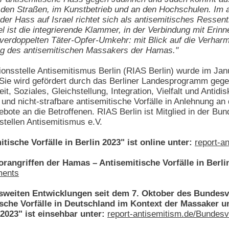
 den Straßen, im Kunstbetrieb und an den Hochschulen. Im a
 der Hass auf Israel richtet sich als antisemitisches Resse
el ist die integrierende Klammer, in der Verbindung mit Eri
r verdoppelten Täter-Opfer-Umkehr: mit Blick auf die Verhar
g des antisemitischen Massakers der Hamas."
onsstelle Antisemitismus Berlin (RIAS Berlin) wurde im Jan
. Sie wird gefördert durch das Berliner Landesprogramm g
it, Soziales, Gleichstellung, Integration, Vielfalt und Antid
 und nicht-strafbare antisemitische Vorfälle in Anlehnung an
ebote an die Betroffenen. RIAS Berlin ist Mitglied in der 
tellen Antisemitismus e.V.
tische Vorfälle in Berlin 2023" ist online unter:
report-a
rangriffen der Hamas – Antisemitische Vorfälle in Berlin
ments
sweiten Entwicklungen seit dem 7. Oktober des Bundesv
ische Vorfälle in Deutschland im Kontext der Massaker u
023" ist einsehbar unter:
report-antisemitism.de/Bundes