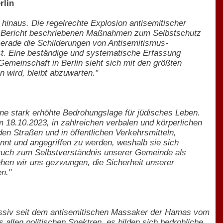
rlin
 hinaus. Die regelrechte Explosion antisemitischer
ie im Bericht beschriebenen Maßnahmen zum Selbstschutz
. Gerade die Schilderungen von Antisemitismus-
ist. Eine beständige und systematische Erfassung
Gemeinschaft in Berlin sieht sich mit den größten
n wird, bleibt abzuwarten."
eine stark erhöhte Bedrohungslage für jüdisches Leben.
18.10.2023, in zahlreichen verbalen und körperlichen
n Straßen und in öffentlichen Verkehrsmitteln,
annt und angegriffen zu werden, weshalb sie sich
pruch zum Selbstverständnis unserer Gemeinde als
sehen wir uns gezwungen, die Sicherheit unserer
n."
 massiv seit dem antisemitischen Massaker der Hamas vom
allen politischen Spektren, es bilden sich bedrohliche