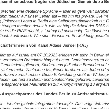
isemitismusbeauftragter der Jüdischen Gemeinde zu Be
sprechen eine deutliche Sprache – aber es geht weit darüber
nd unmittelbar auf unser Leben auf – bis hin ins private. D
g jüdisches Leben in Berlin eine Selbstverständlichkeit ist
chtungen machen deutlich, wie wichtig die Arbeit der RIAS 
wie es die RIAS macht, ist dringend notwendig. Die jüdische 
oah konfrontiert. Wie sich die weitere Entwicklung gestalte
chäftsführerin von Kahal Adass Jisroel (KAJ)
 Hamas auf Israel am 07.10.2023 erleben wir auch in Berlin 
m versuchten Brandanschlag auf unser Gemeindezentrum am 
Gemeindemitgliedern, Kindern und jüdischen Freunden auf de
 vielem mehr. Zahlreiche Mitglieder fürchten, als Juden erk
hen Raum zurückziehen. Diese Entwicklung steht im Widers
 Juden, die fest zu Berlin und Deutschland gehören. Leider 
nd entsprechende Maßnahmen zur Anonymisierung zu ergreife
– Ansprechpartner des Landes Berlin zu Antisemitismus
smus ist eine globale Integrationsideologie. Das zeigt sich
der antisemitische Hass gegen Jüdinnen und Juden kommt aus 