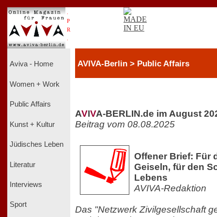
.
P
R
.
AVIVA-Berlin > Public Affairs
Aviva - Home
Women + Work
Public Affairs
A
V
I
V
A-BERLIN.de im August 20
Beitrag vom 08.08.2025
Kunst + Kultur
Jüdisches Leben
Offener Brief: Für 
Literatur
Geiseln, für den S
Lebens
Interviews
AVIVA-Redaktion
Sport
Das "Netzwerk Zivilgesellschaft 