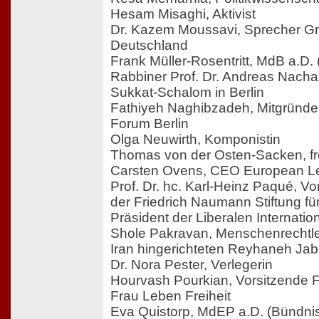
Hesam Misaghi, Aktivist
Dr. Kazem Moussavi, Sprecher Gre
Deutschland
Frank Müller-Rosentritt, MdB a.D.
Rabbiner Prof. Dr. Andreas Nac
Sukkat-Schalom in Berlin
Fathiyeh Naghibzadeh, Mitgründe
Forum Berlin
Olga Neuwirth, Komponistin
Thomas von der Osten-Sacken, fre
Carsten Ovens, CEO European L
Prof. Dr. hc. Karl-Heinz Paqué, V
der Friedrich Naumann Stiftung für 
Präsident der Liberalen Internatio
Shole Pakravan, Menschenrechtler
Iran hingerichteten Reyhaneh Jab
Dr. Nora Pester, Verlegerin
Hourvash Pourkian, Vorsitzende F
Frau Leben Freiheit
Eva Quistorp, MdEP a.D. (Bündnis