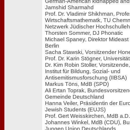
German-American kidnapped and 
Jamshid Sharmahd
Prof. Dr. Vladimir Shikhman, Profe
Wirtschaftsmathematk, TU Chemnit
Netzwerk Jüdischer Hochschullehr
Thorsten Sommer, DJ Phonatic
Michael Spaney, Direktor Mideas
Berlin
Sacha Stawski, Vorsitzender Hone
Prof. Dr. Karin Stögner, Universit
Dr. Kim Robin Stoller, Vorsitzende,
Institut für Bildung, Sozial- und
Antisemitismusforschung (IIBSA)
Markus Töns, MdB (SPD)
Ali Ertan Toprak, Bundesvorsitze
Gemeinde Deutschland
Hanna Veiler, Präsidentin der Eur
Jewish Students (EUJS)
Prof. Gert Weisskirchen, MdB a.D
Johannes Winkel, MdB (CDU), Bu
Jungen Union Deutschlands