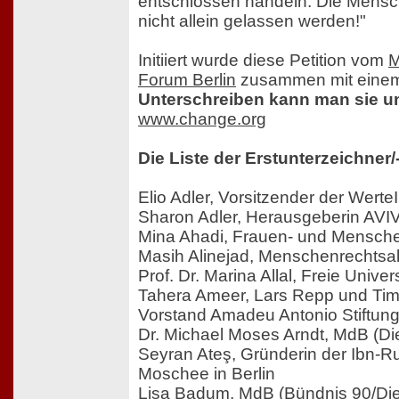
entschlossen handeln. Die Mensch
nicht allein gelassen werden!"
Initiiert wurde diese Petition vom
M
Forum Berlin
zusammen mit einem 
Unterschreiben kann man sie un
www.change.org
Die Liste der Erstunterzeichner/
Elio Adler, Vorsitzender der WerteIn
Sharon Adler, Herausgeberin AV
Mina Ahadi, Frauen- und Mensche
Masih Alinejad, Menschenrechtsakt
Prof. Dr. Marina Allal, Freie Univers
Tahera Ameer, Lars Repp und Tim
Vorstand Amadeu Antonio Stiftun
Dr. Michael Moses Arndt, MdB (Di
Seyran Ateş, Gründerin der Ibn-
Moschee in Berlin
Lisa Badum, MdB (Bündnis 90/Di