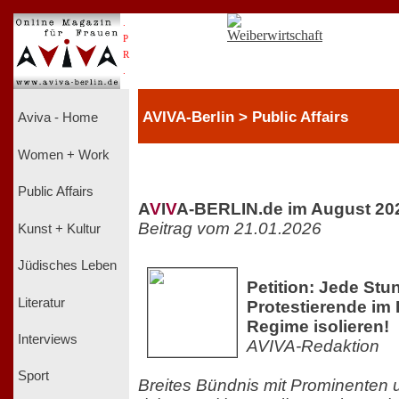
.
P
R
.
AVIVA-Berlin > Public Affairs
Aviva - Home
Women + Work
Public Affairs
A
V
I
V
A-BERLIN.de im August 20
Beitrag vom 21.01.2026
Kunst + Kultur
Jüdisches Leben
Petition: Jede Stun
Literatur
Protestierende im 
Regime isolieren!
Interviews
AVIVA-Redaktion
Sport
Breites Bündnis mit Prominenten u