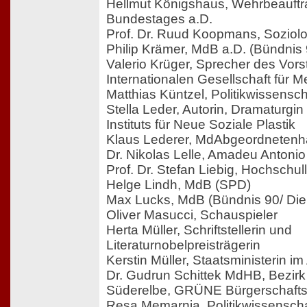
Hellmut Königshaus, Wehrbeauftr
Bundestages a.D.
Prof. Dr. Ruud Koopmans, Soziol
Philip Krämer, MdB a.D. (Bündnis
Valerio Krüger, Sprecher des Vors
Internationalen Gesellschaft für
Matthias Küntzel, Politikwissensch
Stella Leder, Autorin, Dramaturgin
Instituts für Neue Soziale Plastik
Klaus Lederer, MdAbgeordnetenha
Dr. Nikolas Lelle, Amadeu Antonio 
Prof. Dr. Stefan Liebig, Hochschul
Helge Lindh, MdB (SPD)
Max Lucks, MdB (Bündnis 90/ Die
Oliver Masucci, Schauspieler
Herta Müller, Schriftstellerin und
Literaturnobelpreisträgerin
Kerstin Müller, Staatsministerin i
Dr. Gudrun Schittek MdHB, Bezirk
Süderelbe, GRÜNE Bürgerschafts
Resa Memarnia, Politikwissenscha